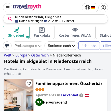
Niederösterreich, Skigebiet
Daten hinzufügen
2 Gäste
1 Zimmer
Skigebiet
Parkplatz
Kostenfreies WLAN
Skihot
Scheibbs
Lilie
Preiskategorie
Sortieren nach
Welt
>
Europa
>
Österreich
>
Niederösterreich
Hotels im Skigebiet in Niederösterreich
Das Ranking kann durch die Provisionen beeinflusst werden, die wir
erhalten.
Familienappartement Ötscherbär
Apartments in
Lackenhof
Hervorragend
9,1