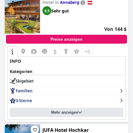
Hotel in
Annaberg
Sehr gut
8,5
Von 144 $
Preise anzeigen
$
+6
INFO
Kategorien
Skigebiet
Familien
3-Sterne
Mehr anzeigen
JUFA Hotel Hochkar