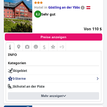
Hotel in
Göstling an der Ybbs
Sehr gut
8,2
Von 110 $
Preise anzeigen
$
+9
INFO
Kategorien
Skigebiet
3-Sterne
Skihotel an der Piste
Mehr anzeigen