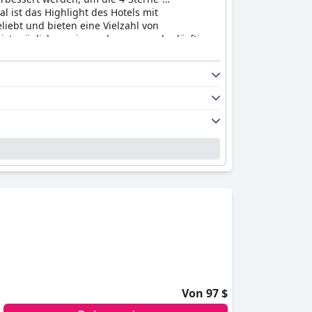
n Mrągowo macht.
 ist das Highlight des Hotels mit
iebt und bieten eine Vielzahl von
 ist möglicherweise verbesserungsbedürftig.
Annehmlichkeiten und Aktivitäten, die für
Von 97 $