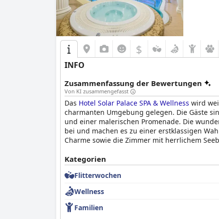
$
INFO
Zusammenfassung der Bewertungen
Von KI zusammengefasst
Das
Hotel Solar Palace SPA & Wellness
wird wei
charmanten Umgebung gelegen. Die Gäste sin
und einer malerischen Promenade. Die wunders
bei und machen es zu einer erstklassigen Wahl
Charme sowie die Zimmer mit herrlichem Seebli
Das Frühstück im Hotel ist ein weiteres herau
Kategorien
Angebot. Die große Auswahl sorgt dafür, dass 
Flitterwochen
hervorzuheben sind. Die Gäste genießen das F
herrliche Morgenerlebnis noch verstärkt.
Wellness
Das Abendessen im Hotelrestaurant wird im A
Familien
Optionen und bestimmte Gerichte wie der Boss