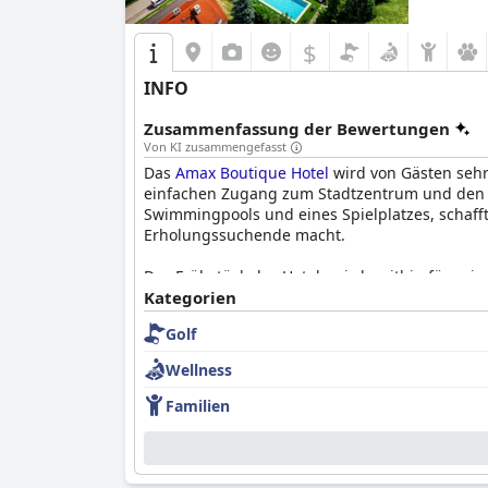
$
INFO
Zusammenfassung der Bewertungen
Von KI zusammengefasst
Das
Amax Boutique Hotel
wird von Gästen sehr
einfachen Zugang zum Stadtzentrum und den At
Swimmingpools und eines Spielplatzes, schafft
Erholungssuchende macht.
Das Frühstück des Hotels wird weithin für seine
Ernährungsbedürfnisse zugeschnitten ist. Die 
Kategorien
Erlebnis beitragen. Ebenso erntet der Abende
Golf
Gerichte, wobei das ausgezeichnete Ambiente
Wellness
Die Zimmer im
Amax Boutique Hotel
zeichnen s
Komfort der Betten und die Sauberkeit der Zim
Familien
es kleinere Erwähnungen von Abnutzungsersch
Online-Darstellungen geweckt werden.
Makellose Sauberkeit ist ein durchgängiges H