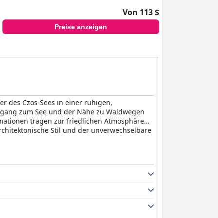
Von 113 $
Preise anzeigen
er des Czos-Sees in einer ruhigen,
Zugang zum See und der Nähe zu Waldwegen
mationen tragen zur friedlichen Atmosphäre
rchitektonische Stil und der unverwechselbare
 sein köstliches, vielfältiges und großzügiges
nd verschiedene warme Gerichte besonders
im Garten oder mit Seeblick, was das
iche und köstliche Speisekarte loben. Vegane
er Kritik an Portionsgrößen,