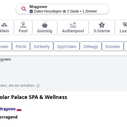
Mrągowo
Daten hinzufügen
2 Gäste
1 Zimmer
Klein
Pool
Günstig
Außenpool
3-Sterne
Lux
gowo
Piecki
Sorkwity
Spychowo
Zełwągi
Kosewo
ągowo
en, die wir erhalten.
olar Palace SPA & Wellness
Mrągowo
orragend