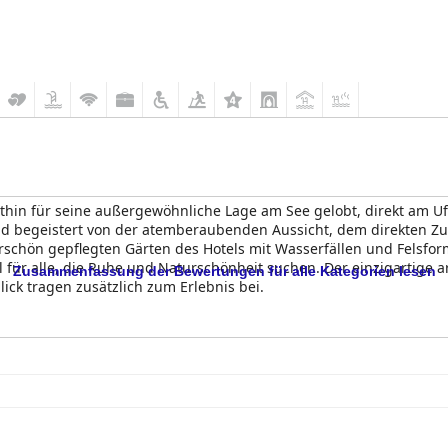
thin für seine außergewöhnliche Lage am See gelobt, direkt am Uf
d begeistert von der atemberaubenden Aussicht, dem direkten 
chön gepflegten Gärten des Hotels mit Wasserfällen und Felsfor
 für alle, die Ruhe und Naturschönheit suchen. Der einzigartige a
Zusammenfassung der Bewertungen für alle Kategorien lesen
ck tragen zusätzlich zum Erlebnis bei.
sragendes Merkmal und erhält überwältigend positives Feedback für
für jeden etwas dabei ist, wobei frische Croissants, Aufschnitt u
rühstück in einer ästhetisch ansprechenden Umgebung, entweder 
llgemeinen gut aufgenommen, wobei die Gäste die abwechslungsre
's Burger und Zander werden häufig empfohlen. Trotz gelegentlich