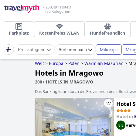
7,258,491 Hotels
in 60 Kategorien
Parkplatz
Kostenfreies WLAN
Hundefreundlich
Mikołajki
Mrą
Preiskategorie
Sortieren nach
Welt
>
Europa
>
Polen
>
Warmian Masurian
>
Mr
Hotels in Mragowo
200+ HOTELS IN MRAGOWO
Das Ranking kann durch die Provisionen beeinflusst werd
Hotel S
Hotel in
Herv
8,8