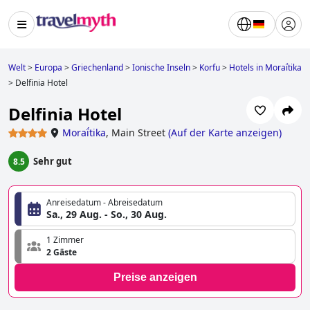
Welt
>
Europa
>
Griechenland
>
Ionische Inseln
>
Korfu
>
Hotels in Moraḯtika
>
Delfinia Hotel
Delfinia Hotel
Moraḯtika
,
Main Street
(
Auf der Karte anzeigen
)
Sehr gut
8.5
Anreisedatum - Abreisedatum
Sa., 29 Aug. - So., 30 Aug.
1 Zimmer
2 Gäste
Preise anzeigen