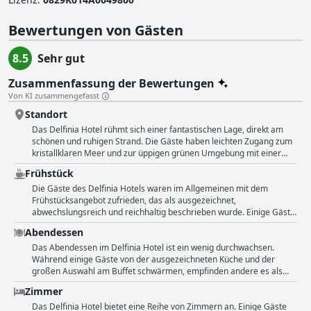
Bewertungen von Gästen
8.5
Sehr gut
Zusammenfassung der Bewertungen
Von KI zusammengefasst
Standort
Das Delfinia Hotel rühmt sich einer fantastischen Lage, direkt am
schönen und ruhigen Strand. Die Gäste haben leichten Zugang zum
kristallklaren Meer und zur üppigen grünen Umgebung mit einer
Grasfläche, die in den preisgekrönten Strand des Hotels mündet.
Frühstück
Das Hotel verfügt über eine große Parkanlage mit Privatparkplätzen
und einem Tennisplatz. Restaurants und Tavernen sind zu Fuß
Die Gäste des Delfinia Hotels waren im Allgemeinen mit dem
erreichbar, und das Hotel liegt günstig an der Straße, die den
Frühstücksangebot zufrieden, das als ausgezeichnet,
Flughafen Kerkyra mit der Ostküste von Korfu verbindet. Obwohl das
abwechslungsreich und reichhaltig beschrieben wurde. Einige Gäste
Delfinia nicht für Inselerkundungen geeignet ist, bietet es einen
bemerkten, dass das Essen angemessen, aber unspektakulär war,
Abendessen
ruhigen Privatstrand, einen großen Pool und schöne Gärten. Der
mit einer großen Auswahl an Gerichten und einer schönen Auswahl
direkte Zugang des Hotels zum Strand bietet einen traumhaften
an Süßigkeiten. Auch Vegetarier waren mit dem Frühstücksangebot
Das Abendessen im Delfinia Hotel ist ein wenig durchwachsen.
Blick auf die Küste.
zufrieden, da sie die Möglichkeit hatten, verschiedene Gerichte zu
Während einige Gäste von der ausgezeichneten Küche und der
kombinieren. Einige Gäste bemängelten jedoch, dass die Kaffee- und
großen Auswahl am Buffet schwärmen, empfinden andere es als
Saftauswahl unzureichend war, und es gab einige Beschwerden über
eintönig und unspektakulär. Das Restaurant selbst wird als
Zimmer
die allgemeine Qualität und Monotonie des Frühstücksbuffets.
kantinenähnlich beschrieben, mit einer hektischen Atmosphäre und
Nichtsdestotrotz beeindruckte das Hotel im Allgemeinen die Gäste
glanzlosem Service. Viele Gäste berichten, dass vor allem
Das Delfinia Hotel bietet eine Reihe von Zimmern an. Einige Gäste