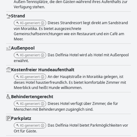
Außen-Tennisplätze, die den Gästen während ihres Aufenthalts zur
Während die Betten gemischt bewertet wurden, waren die meisten Gäste
Verfügung stehen.
mit der ruhigen und entspannenden Atmosphäre des Hotels zufrieden.
Insgesamt ist das Delfinia Hotel eine gute Wahl für alle, die ein Hotel mit
Strand
mäßiger Bewertung und schöner Strandlage suchen.
Dieses Strandresort liegt direkt am Sandstrand
KI-generiert
von Moraitika. Es bietet ausgezeichnete
Gemeinschaftseinrichtungen wie ein Restaurant und ein Café am
Meer.
Außenpool
Das Delfinia Hotel wird als Hotel mit Außenpool
KI-generiert
erwähnt.
Kostenfreier Hundeaufenthalt
An der Hauptstraße in Moraitika gelegen, ist
KI-generiert
dieses Hotel haustierfreundlich. Es bietet komfortable Zimmer mit
Meerblick und heißt Hunde willkommen.
Behindertengerecht
Dieses Hotel verfügt über Zimmer, die für
KI-generiert
Menschen mit Behinderungen zugänglich sind.
Parkplatz
Das Delfinia Hotel bietet Parkmöglichkeiten vor
KI-generiert
Ort für Gäste.