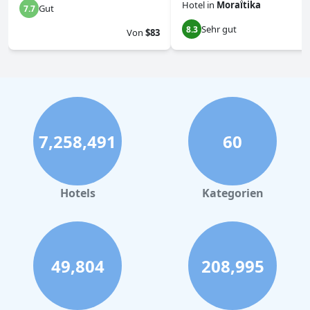
Hotel
in
Moraḯtika
Gut
7.7
Sehr gut
8.3
Von
$83
7,258,491
60
Hotels
Kategorien
49,804
208,995