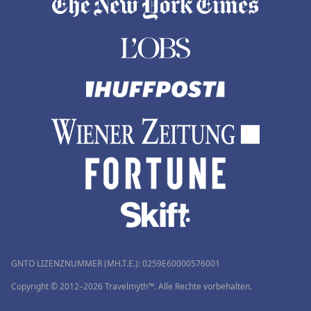
GNTO LIZENZNUMMER (MH.T.E.): 0259Ε60000576001
Copyright © 2012–2026 Travelmyth™. Alle Rechte vorbehalten.