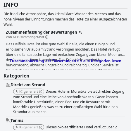
INFO
Die friedliche Atmosphäre, das kristallklare Wasser des Meeres und das
hohe Niveau der Einrichtungen machen das Hotel zu einer ausgezeichneten
Wahl.
Zusammenfassung der Bewertungen
Von KI zusammengefasst
Das Delfinia Hotel ist eine gute Wahl für alle, die einen ruhigen und
erholsamen Urlaub am Strand verbringen möchten. Das Hotel verfügt
über eine fantastische Lage mit einfachem Zugang zum klaren Meer und
der üppigen grünen Umgebung. Das Frühstücksangebot ist
Zusammenfassung der Bewertungen für alle Kategorien lesen
hervorragend, abwechslungsreich und reichhaltig, und der Service ist
freundlich und aufmerksam. Das Abendessen ist zwar nicht immer ein
Kategorien
voller Erfolg, aber im Allgemeinen beeindruckt das Hotel seine Gäste mit
der Qualität und der Vielfalt der Speisen. Die Zimmer sind im
Direkt am Strand
Allgemeinen sauber und gepflegt, auch wenn die Bäder und die Möbel
verbesserungsbedürftig sind. Das Hotel ist sehr sauber und gut gepflegt,
Dieses Hotel in Moraitika bietet direkten Zugang
KI-generiert
und es gibt Covid-19-Protokolle, die auch eingehalten werden. Das
zum Strand und eine Reihe von Annehmlichkeiten. Gäste können
Personal ist freundlich, hilfsbereit und im Großen und Ganzen großartig,
komfortable Unterkünfte, einen Pool und ein Restaurant mit
Meerblick genießen, was es zu einer großartigen Wahl für einen
auch wenn es einige kleinere Probleme mit dem Service gibt. Der
Strandurlaub macht.
Außenpool und das Kinderbecken sind wunderschön und entspannend,
und es gibt jede Menge Sonnenliegen. Der Strand ist ein großartiger Ort
Tennis
für die Gäste, um ihren Aufenthalt zu genießen, mit direktem Zugang und
Dieses öko-zertifizierte Hotel verfügt über 2
KI-generiert
einem privaten Bereich, den die Hotelgäste kostenlos nutzen können.