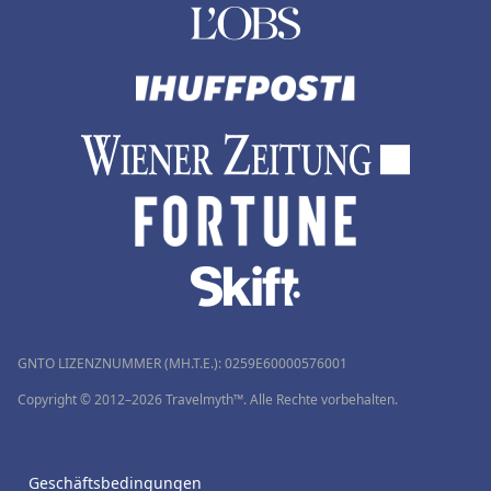
GNTO LIZENZNUMMER (MH.T.E.): 0259Ε60000576001
Copyright © 2012–2026 Travelmyth™. Alle Rechte vorbehalten.
Geschäftsbedingungen