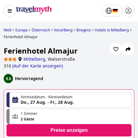
Welt
>
Europa
>
Österreich
>
Vorarlberg
>
Bregenz
>
Hotels in Mittelberg
>
Ferienhotel Almajur
Ferienhotel Almajur
Mittelberg
,
Walserstraße
316
(
Auf der Karte anzeigen
)
Hervorragend
9.0
Anreisedatum - Abreisedatum
Do., 27 Aug. - Fr., 28 Aug.
1 Zimmer
2 Gäste
Preise anzeigen