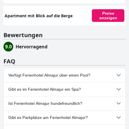
Preise
Apartment mit Blick auf die Berge
anzeigen
Bewertungen
9.0
Hervorragend
FAQ
Verfügt Ferienhotel Almajur über einen Pool?
Ja, Ferienhotel Almajur hat Pools, die zu einer oder mehreren der
Gibt es im Ferienhotel Almajur ein Spa?
folgenden Kategorien gehören: Hallenbad.
Nein, ein Spa ist im Ferienhotel Almajur nicht vorhanden.
Ist Ferienhotel Almajur hundefreundlich?
Nein, Ferienhotel Almajur erlaubt keine Hunde.
Gibt es Parkplätze am Ferienhotel Almajur?