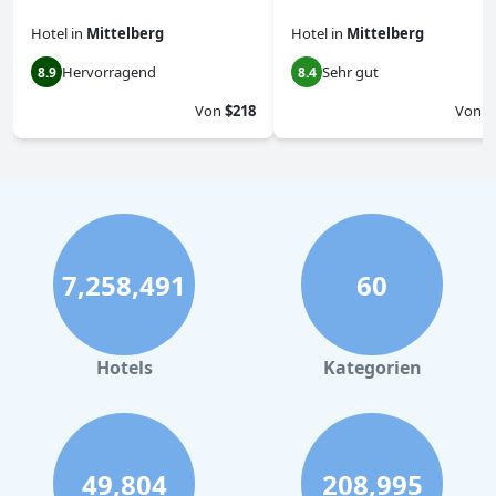
Hotel
in
Mittelberg
Hotel
in
Mittelberg
Hervorragend
Sehr gut
8.9
8.4
Von
$218
Von
$
7,258,491
60
Hotels
Kategorien
49,804
208,995