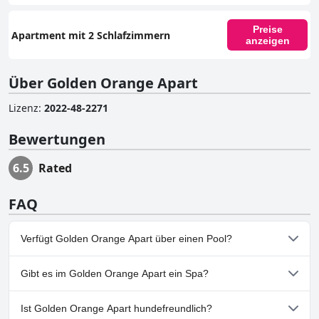
Preise
Apartment mit 2 Schlafzimmern
anzeigen
Über Golden Orange Apart
Lizenz
:
2022-48-2271
Bewertungen
6.5
Rated
FAQ
Verfügt Golden Orange Apart über einen Pool?
Ja, Golden Orange Apart hat Pools, die zu einer oder mehreren
Gibt es im Golden Orange Apart ein Spa?
der folgenden Kategorien gehören: Kinderpool, Wasserrutsche,
Außenpool.
Nein, ein Spa ist im Golden Orange Apart nicht vorhanden.
Ist Golden Orange Apart hundefreundlich?