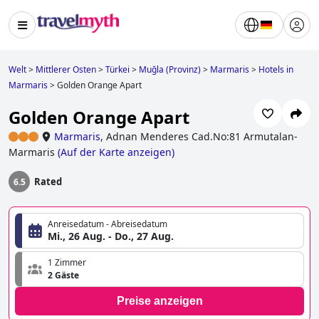
Welt
>
Mittlerer Osten
>
Türkei
>
Muğla (Provinz)
>
Marmaris
>
Hotels in
Marmaris
>
Golden Orange Apart
Golden Orange Apart
Marmaris
,
Adnan Menderes Cad.No:81 Armutalan-
Marmaris
(
Auf der Karte anzeigen
)
Rated
6.5
Anreisedatum - Abreisedatum
Mi., 26 Aug. - Do., 27 Aug.
1 Zimmer
2 Gäste
Preise anzeigen