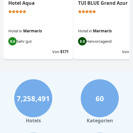
Hotel Aqua
TUI BLUE Grand Azur
Hotel
in
Marmaris
Hotel
in
Marmaris
Sehr gut
Hervorragend
8.6
8.8
Von
$171
Von
$
7,258,491
60
Hotels
Kategorien