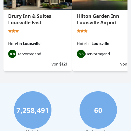
Drury Inn & Suites
Hilton Garden Inn
Louisville East
Louisville Airport
Hotel
in
Louisville
Hotel
in
Louisville
Hervorragend
Hervorragend
8.8
8.8
Von
$121
Von
$
7,258,491
60