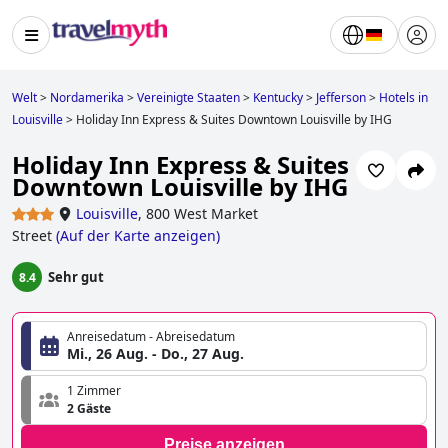
Welt
>
Nordamerika
>
Vereinigte Staaten
>
Kentucky
>
Jefferson
>
Hotels in
Louisville
>
Holiday Inn Express & Suites Downtown Louisville by IHG
Holiday Inn Express & Suites
Downtown Louisville by IHG
Louisville
,
800 West Market
Street
(
Auf der Karte anzeigen
)
Sehr gut
8.4
Anreisedatum - Abreisedatum
Mi., 26 Aug. - Do., 27 Aug.
1 Zimmer
2 Gäste
Preise anzeigen