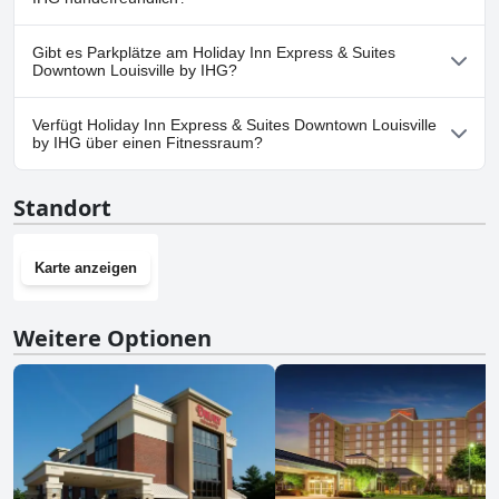
Nein, Holiday Inn Express & Suites Downtown Louisville by IHG
Gibt es Parkplätze am Holiday Inn Express & Suites
erlaubt keine Hunde.
Downtown Louisville by IHG?
Ja, Parkmöglichkeiten sind im Holiday Inn Express & Suites
Verfügt Holiday Inn Express & Suites Downtown Louisville
Downtown Louisville by IHG vorhanden.
by IHG über einen Fitnessraum?
Ja, Holiday Inn Express & Suites Downtown Louisville by IHG hat
Standort
einen Fitnessraum.
Karte anzeigen
Weitere Optionen