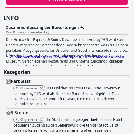
INFO
Zusammenfassung der Bewertungen
Von KI zusammengefasst
Das Holiday Inn Express & Suites Downtown Louisville by IHG wird von
Gästen wegen seiner erstklassigen Lage sehr geschätzt, was es zu einem
perfekten Ausgangspunkt für Urlaubs- und Geschäftsreisende macht. Die
Nähe des Hotels zu beliebten Attraktionen wie dem Louisville Slugger
Zusammenfassung der Bewertungen für alle Kategorien lesen
Museum, verschiedenen Restaurants und Unterhaltungsmöglichkeiten
sowie dem Geschäftsviertel wird sehr geschätzt. Es bietet ein ideales
Kategorien
Gleichgewicht zwischen der Erreichbarkeit des Trubels der Stadt und
einer ruhigen Umgebung etwas abseits davon. Die Gäste loben immer
Parkplatz
wieder die modernen und gut ausgestatteten Zimmer, die für ihre
Sauberkeit, Geräumigkeit und zeitgemäße Einrichtung bekannt sind.
Das Holiday Inn Express & Suites Downtown
KI-generiert
Annehmlichkeiten wie Kühlschränke, Mikrowellen, Dove-Produkte und
Louisville by IHG wird als Hotel mit Parkplätzen aufgeführt. Dies
große Duschen tragen zusammen mit der hervorragenden Aussicht von
bietet zusätzlichen Komfort für Gäste, die die Innenstadt von
Louisville besuchen.
den oberen Stockwerken zum Komfort bei. Die bequemen Betten und
Kissen werden trotz kleinerer Kritikpunkte immer wieder für ein
3-Sterne
erholsames Schlaferlebnis gelobt. Das Frühstückserlebnis im Hotel erhält
Im Stadtzentrum gelegen, bietet dieses Hotel
KI-generiert
überwiegend positive Bewertungen. Die Gäste genießen die reichhaltige
bequemen Zugang zu den Sehenswürdigkeiten der Stadt. Es ist
und abwechslungsreiche Auswahl und heben köstliche warme Speisen
bekannt für seine komfortablen Zimmer und umfassenden
wie Omeletts und die gesamte Auswahl an Speisen hervor. Das