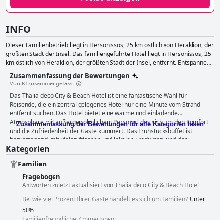
INFO
Dieser Familienbetrieb liegt in Hersonissos, 25 km östlich von Heraklion, der
größten Stadt der Insel. Das familiengeführte Hotel liegt in Hersonissos, 25
km östlich von Heraklion, der größten Stadt der Insel, entfernt. Entspannen
Sie sich in den Räumlichkeiten des Hotels, wo Sie ein Spa, ein Außenpool,
Zusammenfassung der Bewertungen
ein Restaurant und eine Bar erwarten.
Von KI zusammengefasst
Das Thalia deco City & Beach Hotel ist eine fantastische Wahl für
Reisende, die ein zentral gelegenes Hotel nur eine Minute vom Strand
entfernt suchen. Das Hotel bietet eine warme und einladende
Atmosphäre mit außergewöhnlichem Personal, das sich um den Komfort
Zusammenfassung der Bewertungen für alle Kategorien lesen
und die Zufriedenheit der Gäste kümmert. Das Frühstücksbuffet ist
hervorragend, mit vielen frischen und lokalen Produkten, und das
Kategorien
Abendessen ist abwechslungsreich und reichhaltig. Das Hotel verfügt
über komfortable, saubere und geräumige Zimmer mit ausgezeichneter
Familien
Ausstattung und tadelloser Sauberkeit. Der Fitnessraum und der Pool
sind ebenfalls großartig und bieten viel Platz zum Trainieren und
Fragebogen
Entspannen. Familien mit kleinen Kindern werden die familiäre und
Antworten zuletzt aktualisiert von Thalia deco City & Beach Hotel
freundliche Atmosphäre zu schätzen wissen und Partygänger werden
Bei wie viel Prozent Ihrer Gäste handelt es sich um Familien?
Unter
das pulsierende Nachtleben genießen. Insgesamt bietet das Thalia deco
50%
City & Beach Hotel ein komfortables und hygienisches Erlebnis mit einem
Familienfreundliche Zimmertypen:
ausgezeichneten Preis-Leistungs-Verhältnis.