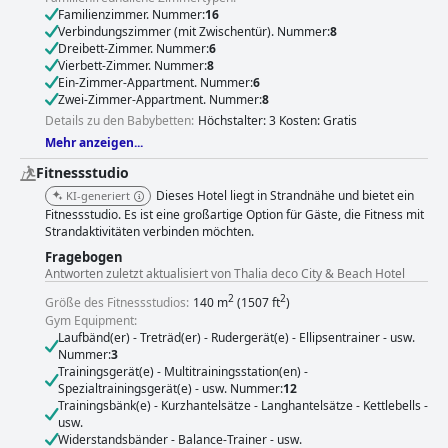
Familienzimmer. Nummer:
16
Verbindungszimmer (mit Zwischentür). Nummer:
8
Dreibett-Zimmer. Nummer:
6
Vierbett-Zimmer. Nummer:
8
Ein-Zimmer-Appartment. Nummer:
6
Zwei-Zimmer-Appartment. Nummer:
8
Details zu den Babybetten:
Höchstalter: 3 Kosten: Gratis
Mehr anzeigen...
Fitnessstudio
Dieses Hotel liegt in Strandnähe und bietet ein
KI-generiert
Fitnessstudio. Es ist eine großartige Option für Gäste, die Fitness mit
Strandaktivitäten verbinden möchten.
Fragebogen
Antworten zuletzt aktualisiert von Thalia deco City & Beach Hotel
2
2
Größe des Fitnessstudios:
140 m
(1507 ft
)
Gym Equipment:
Laufbänd(er) - Treträd(er) - Rudergerät(e) - Ellipsentrainer - usw.
Nummer:
3
Trainingsgerät(e) - Multitrainingsstation(en) -
Spezialtrainingsgerät(e) - usw. Nummer:
12
Trainingsbänk(e) - Kurzhantelsätze - Langhantelsätze - Kettlebells -
usw.
Widerstandsbänder - Balance-Trainer - usw.