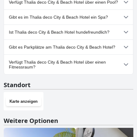
Verfügt Thalia deco City & Beach Hotel über einen Pool?
Beschränkungen zeitweise geschlossen war, genossen die Gäste
dennoch den schönen Schwimmbereich des Hotels.
Ja, Thalia deco City & Beach Hotel hat Pools, die zu einer oder
Gibt es im Thalia deco City & Beach Hotel ein Spa?
mehreren der folgenden Kategorien gehören:
Außenpool.Weitere Informationen finden Sie in den Antworten
Nein, ein Spa ist im Thalia deco City & Beach Hotel nicht
auf den Fragebogen
Pool
.
Ist Thalia deco City & Beach Hotel hundefreundlich?
vorhanden.
Nein, Thalia deco City & Beach Hotel erlaubt keine Hunde.
Gibt es Parkplätze am Thalia deco City & Beach Hotel?
Ja, Parkmöglichkeiten sind im Thalia deco City & Beach Hotel
Verfügt Thalia deco City & Beach Hotel über einen
vorhanden.
Fitnessraum?
Ja, Thalia deco City & Beach Hotel hat einen Fitnessraum.Weitere
Standort
Informationen finden Sie in den Antworten auf den Fragebogen
Fitnessstudio
.
Karte anzeigen
Weitere Optionen