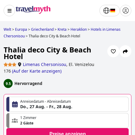
Welt
>
Europa
>
Griechenland
>
Kreta
>
Heraklion
>
Hotels in Limenas
Chersonisou
>
Thalia deco City & Beach Hotel
Thalia deco City & Beach
Hotel
Limenas Chersonisou
,
El. Venizelou
176
(
Auf der Karte anzeigen
)
Hervorragend
9.5
Anreisedatum - Abreisedatum
Do., 27 Aug. - Fr., 28 Aug.
1 Zimmer
2 Gäste
Preise anzeigen