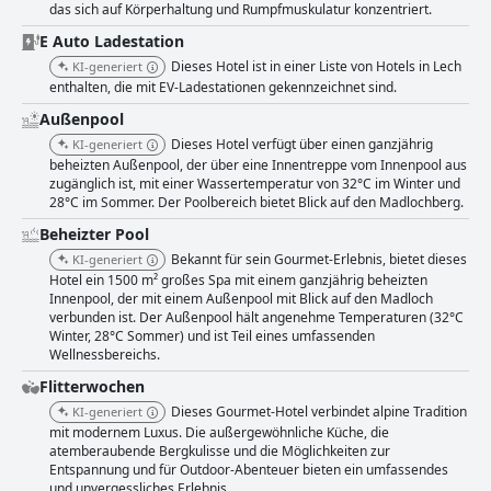
das sich auf Körperhaltung und Rumpfmuskulatur konzentriert.
E Auto Ladestation
Dieses Hotel ist in einer Liste von Hotels in Lech
KI-generiert
enthalten, die mit EV-Ladestationen gekennzeichnet sind.
Außenpool
Dieses Hotel verfügt über einen ganzjährig
KI-generiert
beheizten Außenpool, der über eine Innentreppe vom Innenpool aus
zugänglich ist, mit einer Wassertemperatur von 32°C im Winter und
28°C im Sommer. Der Poolbereich bietet Blick auf den Madlochberg.
Beheizter Pool
Bekannt für sein Gourmet-Erlebnis, bietet dieses
KI-generiert
Hotel ein 1500 m² großes Spa mit einem ganzjährig beheizten
Innenpool, der mit einem Außenpool mit Blick auf den Madloch
verbunden ist. Der Außenpool hält angenehme Temperaturen (32°C
Winter, 28°C Sommer) und ist Teil eines umfassenden
Wellnessbereichs.
Flitterwochen
Dieses Gourmet-Hotel verbindet alpine Tradition
KI-generiert
mit modernem Luxus. Die außergewöhnliche Küche, die
atemberaubende Bergkulisse und die Möglichkeiten zur
Entspannung und für Outdoor-Abenteuer bieten ein umfassendes
und unvergessliches Erlebnis.