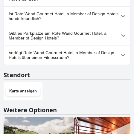
gehören: Beheizter Pool, Hallenbad, Außenpool.
Ja, es gibt ein Spa im Rote Wand Gourmet Hotel, a Member of
Ist Rote Wand Gourmet Hotel, a Member of Design Hotels
Design Hotels.
hundefreundlich?
Ja, Rote Wand Gourmet Hotel, a Member of Design Hotels heißt
Gibt es Parkplätze am Rote Wand Gourmet Hotel, a
Hunde willkommen.
Member of Design Hotels?
Ja, Parkmöglichkeiten sind im Rote Wand Gourmet Hotel, a
Verfügt Rote Wand Gourmet Hotel, a Member of Design
Member of Design Hotels vorhanden.
Hotels über einen Fitnessraum?
Ja, Rote Wand Gourmet Hotel, a Member of Design Hotels hat
Standort
einen Fitnessraum.
Karte anzeigen
Weitere Optionen