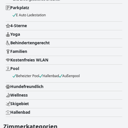
Parkplatz
E Auto Ladestation
4-Sterne
Yoga
Behindertengerecht
Familien
Kostenfreies WLAN
Pool
Beheizter Pool
Hallenbad
Außenpool
Hundefreundlich
Wellness
Skigebiet
Hallenbad
Zimmerkategorien