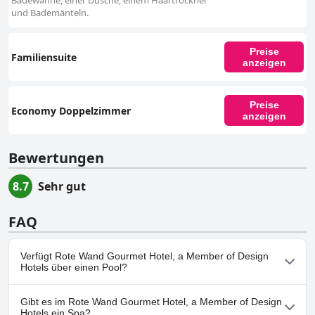
Badewanne, einer Dusche, einem Haartrockner
und Bademänteln.
Preise
Familiensuite
anzeigen
Preise
Economy Doppelzimmer
anzeigen
Bewertungen
8.7
Sehr gut
FAQ
Verfügt Rote Wand Gourmet Hotel, a Member of Design
Hotels über einen Pool?
Ja, Rote Wand Gourmet Hotel, a Member of Design Hotels hat
Gibt es im Rote Wand Gourmet Hotel, a Member of Design
Pools, die zu einer oder mehreren der folgenden Kategorien
Hotels ein Spa?