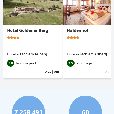
Hotel Goldener Berg
Haldenhof
Hotel
in
Lech am Arlberg
Hotel
in
Lech am Arlberg
Hervorragend
Hervorragend
8.8
9.5
Von
$298
Von
$
7,258,491
60