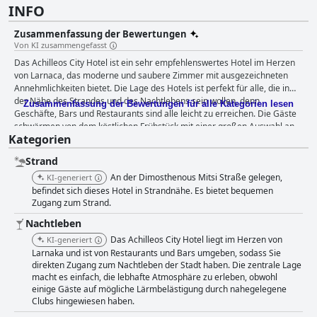
INFO
Zusammenfassung der Bewertungen
Von KI zusammengefasst
Das Achilleos City Hotel ist ein sehr empfehlenswertes Hotel im Herzen
von Larnaca, das moderne und saubere Zimmer mit ausgezeichneten
Annehmlichkeiten bietet. Die Lage des Hotels ist perfekt für alle, die in
der Nähe des Strandes und des Nachtlebens sein wollen, denn
Zusammenfassung der Bewertungen für alle Kategorien lesen
Geschäfte, Bars und Restaurants sind alle leicht zu erreichen. Die Gäste
schwärmen von dem köstlichen Frühstück mit einer großen Auswahl an
Kategorien
Optionen, darunter lokale Spezialitäten und vegane Optionen. Auch die
Sauberkeit des Hotels wird hoch gelobt, und das freundliche und
Strand
hilfsbereite Personal ist immer bereit, den Gästen zu helfen. Der gut
ausgestattete Fitnessraum ist ideal für ein schnelles Workout, und die
An der Dimosthenous Mitsi Straße gelegen,
KI-generiert
zentrale Lage des Hotels macht es einfach, die Stadt zu erkunden. Die
befindet sich dieses Hotel in Strandnähe. Es bietet bequemen
Betten sind im Allgemeinen bequem, und das Hotel bietet ein gutes
Zugang zum Strand.
Preis-Leistungs-Verhältnis, obwohl es etwas überteuert ist. Insgesamt ist
Nachtleben
das Achilleos City Hotel eine ausgezeichnete Wahl für Reisende, die
Das Achilleos City Hotel liegt im Herzen von
KI-generiert
einen bequemen und angenehmen Aufenthalt in Larnaca suchen.
Larnaka und ist von Restaurants und Bars umgeben, sodass Sie
direkten Zugang zum Nachtleben der Stadt haben. Die zentrale Lage
macht es einfach, die lebhafte Atmosphäre zu erleben, obwohl
einige Gäste auf mögliche Lärmbelästigung durch nahegelegene
Clubs hingewiesen haben.