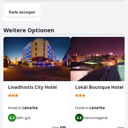
Karte anzeigen
Weitere Optionen
Livadhiotis City Hotel
Lokàl Boutique Hotel
Hotel
in
Lanarka
Hotel
in
Lanarka
Sehr gut
Hervorragend
8.3
8.8
Von
$85
Von
$