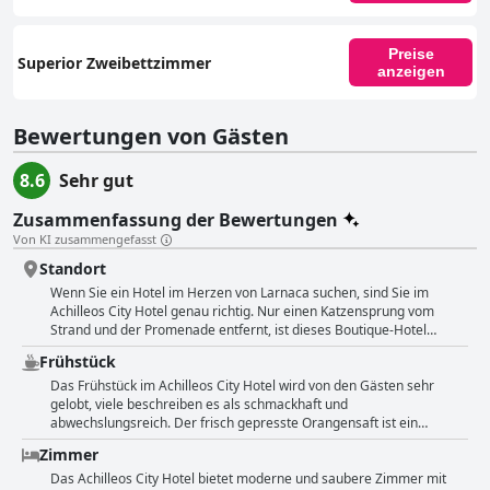
Preise
Superior Zweibettzimmer
anzeigen
Bewertungen von Gästen
8.6
Sehr gut
Zusammenfassung der Bewertungen
Von KI zusammengefasst
Standort
Wenn Sie ein Hotel im Herzen von Larnaca suchen, sind Sie im
Achilleos City Hotel genau richtig. Nur einen Katzensprung vom
Strand und der Promenade entfernt, ist dieses Boutique-Hotel
perfekt gelegen für alle, die die Nähe zum Wasser und zum
Frühstück
Nachtleben suchen. Gäste schwärmen von den modernen Zimmern
und Bädern, dem hervorragenden Frühstück und der herzlichen
Das Frühstück im Achilleos City Hotel wird von den Gästen sehr
Gastfreundschaft des Personals. Und mit einem Busbahnhof,
gelobt, viele beschreiben es als schmackhaft und
Geschäften, Bars und Restaurants in unmittelbarer Nähe haben Sie
abwechslungsreich. Der frisch gepresste Orangensaft ist ein
alles, was Sie für einen unvergesslichen Aufenthalt in Larnaca
besonderes Highlight. Das Frühstück wird auf der obersten Etage
Zimmer
brauchen. Egal, ob Sie geschäftlich oder privat unterwegs sind,
mit Blick auf das Meer serviert. Es gibt viele lokale Spezialitäten und
machen Sie das Achilleos City Hotel zu Ihrem Zuhause in der Ferne.
Optionen für Veganer. Das Essen ist eine Mischung aus süßem und
Das Achilleos City Hotel bietet moderne und saubere Zimmer mit