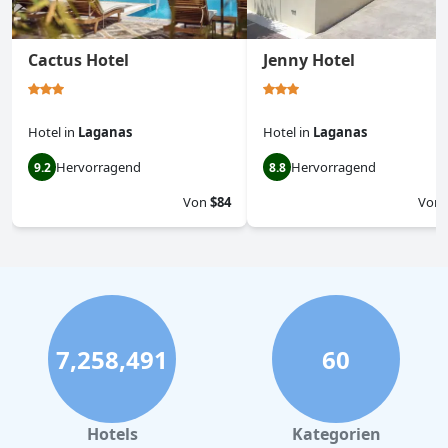
Cactus Hotel
Jenny Hotel
Hotel
in
Laganas
Hotel
in
Laganas
Hervorragend
Hervorragend
9.2
8.8
Von
$84
Von
7,258,491
60
Hotels
Kategorien