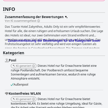
INFO
Zusammenfassung der Bewertungen
Von KI zusammengefasst
Das Tzante Hotel Zakynthos, Adults Only ist ein sehr empfehlenswertes
Hotel für alle, die einen ruhigen und erholsamen Urlaub suchen. Die Lage
des Hotels ist ideal, nur zwei Gehminuten vom Strand entfernt und
umgeben von einer Vielzahl von Restaurants, Bars und Geschäften. Das
Zusammenfassung der Bewertungen für alle Kategorien lesen
Frühstücksangebot ist sehr vielfältig und wird von einigen Gästen als
eines der besten in Griechenland bezeichnet. Die Zimmer sind modern,
Kategorien
stilvoll und sauber, mit bequemen Betten und geräumigen Bädern. Das
Personal ist freundlich, zuvorkommend und bemüht, den Gästen einen
Pool
erstklassigen Service zu bieten. Der Poolbereich ist ein schöner und
entspannender Ort, um den Tag zu verbringen, und die Lage des Hotels
Dieses Hotel nur für Erwachsene bietet eine
KI-generiert
in der Nähe des Strandes ist ein Höhepunkt des Aufenthalts der Gäste.
ruhige Poollandschaft. Der Poolbereich umfasst bequeme
Während einige Gäste kleinere Probleme mit der Reinigung der Zimmer
Sonnenliegen und aufmerksamen Service, wodurch eine ruhige
Atmosphäre entsteht.
und gelegentlich randalierenden jungen Gästen hatten, war die
Gesamterfahrung positiv, wobei der Schwerpunkt auf der Politik des
Außenpool
Hotels nur für Erwachsene lag. Das Hotel ist mit seinem Aufzug und dem
freundlichen Personal an der Rezeption auch eine gute Wahl für Gäste,
Kostenfreies WLAN
die auf Barrierefreiheit angewiesen sind. Insgesamt ist das Tzante Hotel
Dieses Hotel nur für Erwachsene bietet
KI-generiert
Zakynthos, Adults Only, eine gute Wahl für alle, die einen ruhigen und
kostenloses WLAN. Es bietet eine ruhige Umgebung, ideal für Gäste,
komfortablen Aufenthalt auf Zakynthos suchen.
die für Arbeit oder Freizeit verbunden bleiben möchten.