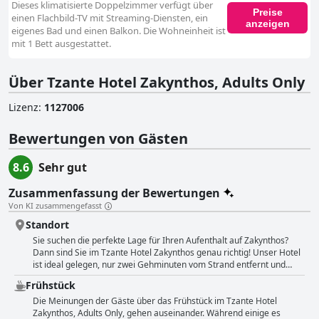
Dieses klimatisierte Doppelzimmer verfügt über
Preise
einen Flachbild-TV mit Streaming-Diensten, ein
anzeigen
eigenes Bad und einen Balkon. Die Wohneinheit ist
mit 1 Bett ausgestattet.
Über Tzante Hotel Zakynthos, Adults Only
Lizenz
:
1127006
Bewertungen von Gästen
8.6
Sehr gut
Zusammenfassung der Bewertungen
Von KI zusammengefasst
Standort
Sie suchen die perfekte Lage für Ihren Aufenthalt auf Zakynthos?
Dann sind Sie im Tzante Hotel Zakynthos genau richtig! Unser Hotel
ist ideal gelegen, nur zwei Gehminuten vom Strand entfernt und
umgeben von einer Vielzahl von Restaurants, Bars und Geschäften.
Frühstück
Außerdem sind die öffentlichen Verkehrsmittel leicht zu erreichen,
denn es gibt regelmäßige und pünktliche Busverbindungen ins
Die Meinungen der Gäste über das Frühstück im Tzante Hotel
Stadtzentrum für nur 1,60 EUR. Obwohl unser Hotel an der
Zakynthos, Adults Only, gehen auseinander. Während einige es