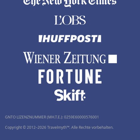
GNTO LIZENZNUMMER (MH.T.E.): 0259Ε60000576001
Copyright © 2012–2026 Travelmyth™. Alle Rechte vorbehalten.