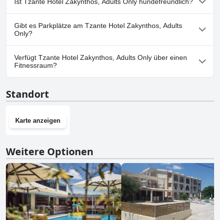
Ist Tzante Hotel Zakynthos, Adults Only hundefreundlich?
vorhanden.
Nein, Tzante Hotel Zakynthos, Adults Only erlaubt keine Hunde.
Gibt es Parkplätze am Tzante Hotel Zakynthos, Adults
Only?
Ja, Parkmöglichkeiten sind im Tzante Hotel Zakynthos, Adults
Verfügt Tzante Hotel Zakynthos, Adults Only über einen
Only vorhanden.
Fitnessraum?
Nein, Tzante Hotel Zakynthos, Adults Only hat keinen
Standort
Fitnessraum.
Karte anzeigen
Weitere Optionen