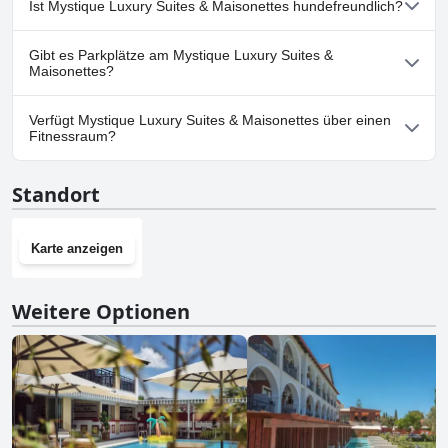
Ist Mystique Luxury Suites & Maisonettes hundefreundlich?
vorhanden.
Nein, Mystique Luxury Suites & Maisonettes erlaubt keine
Gibt es Parkplätze am Mystique Luxury Suites &
Hunde.
Maisonettes?
Ja, Parkmöglichkeiten sind im Mystique Luxury Suites &
Verfügt Mystique Luxury Suites & Maisonettes über einen
Maisonettes vorhanden.
Fitnessraum?
Nein, Mystique Luxury Suites & Maisonettes hat keinen
Standort
Fitnessraum.
Karte anzeigen
Weitere Optionen