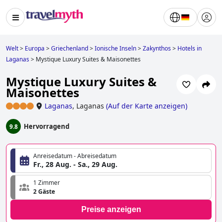
Welt
>
Europa
>
Griechenland
>
Ionische Inseln
>
Zakynthos
>
Hotels in
Laganas
>
Mystique Luxury Suites & Maisonettes
Mystique Luxury Suites &
Maisonettes
Laganas
,
Laganas
(
Auf der Karte anzeigen
)
Hervorragend
9.8
Anreisedatum - Abreisedatum
Fr., 28 Aug. - Sa., 29 Aug.
1 Zimmer
2 Gäste
Preise anzeigen