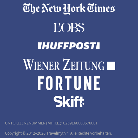
GNTO LIZENZNUMMER (MH.T.E.): 0259Ε60000576001
Copyright © 2012–2026 Travelmyth™. Alle Rechte vorbehalten.