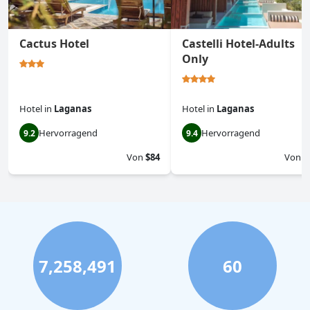
Cactus Hotel
Castelli Hotel-Adults
Only
Hotel
in
Laganas
Hotel
in
Laganas
Hervorragend
Hervorragend
9.2
9.4
Von
$84
Von
$
7,258,491
60