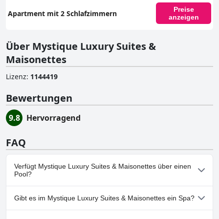
Preise
Apartment mit 2 Schlafzimmern
anzeigen
Über Mystique Luxury Suites &
Maisonettes
Lizenz
:
1144419
Bewertungen
9.8
Hervorragend
FAQ
Verfügt Mystique Luxury Suites & Maisonettes über einen
Pool?
Ja, Mystique Luxury Suites & Maisonettes hat Pools, die zu einer
Gibt es im Mystique Luxury Suites & Maisonettes ein Spa?
oder mehreren der folgenden Kategorien gehören: Außenpool.
Nein, ein Spa ist im Mystique Luxury Suites & Maisonettes nicht