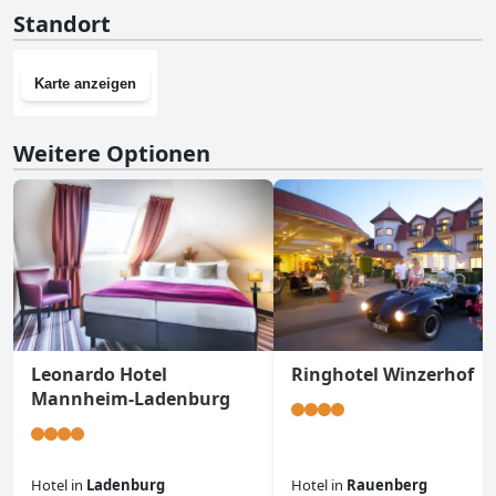
Nein, Wohnkultur - DSIGNIO Ladenburg Digital Hotel hat keinen
Standort
Fitnessraum.
Karte anzeigen
Weitere Optionen
Leonardo Hotel
Ringhotel Winzerhof
Mannheim-Ladenburg
Hotel
in
Ladenburg
Hotel
in
Rauenberg