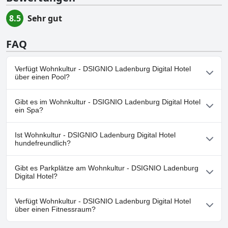
8.5
Sehr gut
FAQ
Verfügt Wohnkultur - DSIGNIO Ladenburg Digital Hotel
über einen Pool?
Nein, Wohnkultur - DSIGNIO Ladenburg Digital Hotel hat keinen
Gibt es im Wohnkultur - DSIGNIO Ladenburg Digital Hotel
Pool.
ein Spa?
Nein, ein Spa ist im Wohnkultur - DSIGNIO Ladenburg Digital
Ist Wohnkultur - DSIGNIO Ladenburg Digital Hotel
Hotel nicht vorhanden.
hundefreundlich?
Nein, Wohnkultur - DSIGNIO Ladenburg Digital Hotel erlaubt
Gibt es Parkplätze am Wohnkultur - DSIGNIO Ladenburg
keine Hunde.
Digital Hotel?
Ja, Parkmöglichkeiten sind im Wohnkultur - DSIGNIO Ladenburg
Verfügt Wohnkultur - DSIGNIO Ladenburg Digital Hotel
Digital Hotel vorhanden.
über einen Fitnessraum?