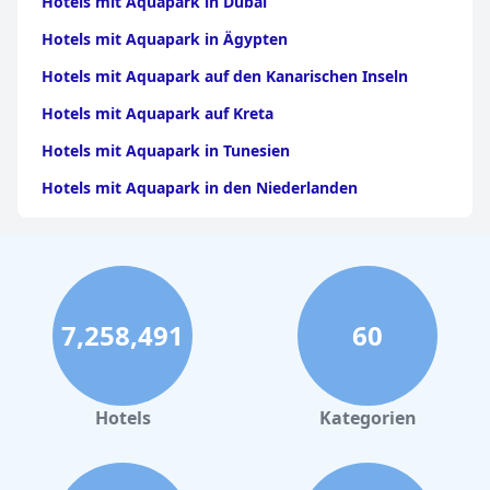
Hotels mit Aquapark in Dubai
Hotels mit Aquapark in Ägypten
Hotels mit Aquapark auf den Kanarischen Inseln
Hotels mit Aquapark auf Kreta
Hotels mit Aquapark in Tunesien
Hotels mit Aquapark in den Niederlanden
Hotels mit Aquapark auf Rhodos
Hotels mit Aquapark in Frankreich
Hotels mit Aquapark in Polen
7,258,491
60
Hotels mit Aquapark in Sizilien
Hotels mit Aquapark in Hurghada
Hotels mit Aquapark auf Fuerteventura
Hotels
Kategorien
Hotels mit Aquapark auf Gran Canaria