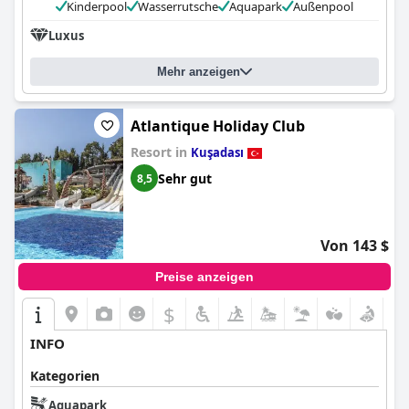
Kinderpool
Wasserrutsche
Aquapark
Außenpool
Luxus
Mehr anzeigen
Atlantique Holiday Club
Resort in
Kuşadası
Sehr gut
8,5
Von 143 $
Preise anzeigen
$
INFO
Kategorien
Aquapark