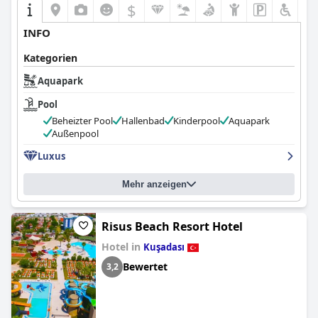
$
INFO
Kategorien
Aquapark
Pool
Beheizter Pool
Hallenbad
Kinderpool
Aquapark
Außenpool
Luxus
Mehr anzeigen
Risus Beach Resort Hotel
Hotel in
Kuşadası
Bewertet
3,2