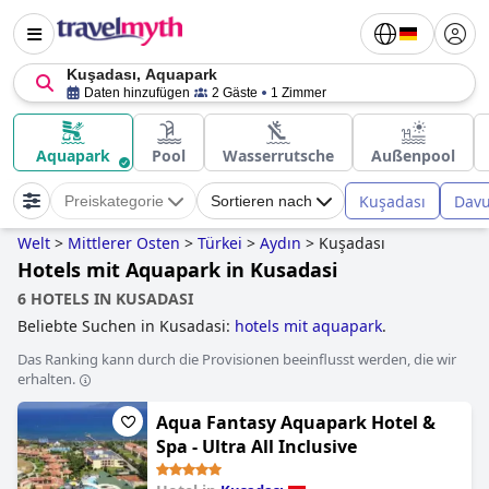
Kuşadası, Aquapark
Daten hinzufügen
2 Gäste
1 Zimmer
Aquapark
Pool
Wasserrutsche
Außenpool
Kuşadası
Davu
Preiskategorie
Sortieren nach
Welt
>
Mittlerer Osten
>
Türkei
>
Aydın
>
Kuşadası
Hotels mit Aquapark in Kusadasi
6 HOTELS IN KUSADASI
Beliebte Suchen in Kusadasi:
hotels mit aquapark
.
Das Ranking kann durch die Provisionen beeinflusst werden, die wir
erhalten.
Aqua Fantasy Aquapark Hotel &
Spa - Ultra All Inclusive