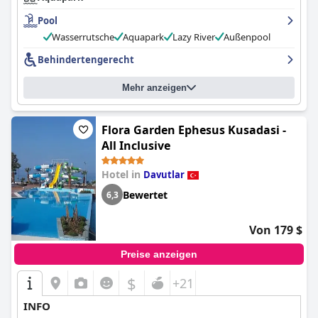
Pool
Wasserrutsche
Aquapark
Lazy River
Außenpool
Behindertengerecht
Mehr anzeigen
Flora Garden Ephesus Kusadasi -
All Inclusive
Hotel in
Davutlar
Bewertet
6,3
Von 179 $
Preise anzeigen
$
+21
INFO