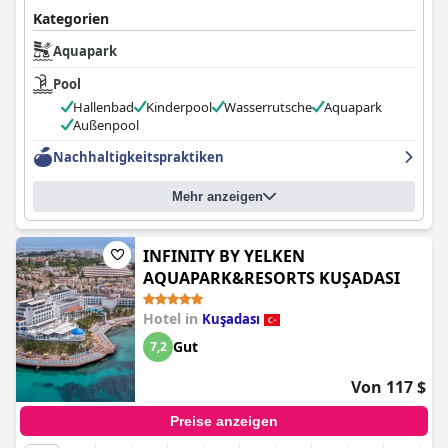
Kategorien
Aquapark
Pool
Hallenbad
Kinderpool
Wasserrutsche
Aquapark
Außenpool
Nachhaltigkeitspraktiken
Mehr anzeigen
INFINITY BY YELKEN
AQUAPARK&RESORTS KUŞADASI
Hotel in
Kuşadası
Gut
7,2
Von 117 $
Preise anzeigen