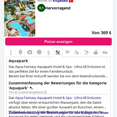
Hotel in
Kuşadası
Hervorragend
9,1
Von 369 $
Preise anzeigen
$
Aquapark
Das Aqua Fantasy Aquapark Hotel & Spa - Ultra All Inclusive ist
das perfekte Ziel für einen Familienurlaub.
Bereits bei Ihrer Ankunft werden Sie von dem beeindruckenden
Angebot an Wasserattraktionen überrascht sein. Mit 3
Zusammenfassung der Bewertungen für die Kategorie
Gangrutschen, 2 offenen Röhrenrutschen, 2 geschlossenen
'Aquapark'
Röhrenrutschen und verschiedenen Arten von Kinderrutschen
Von KI zusammengefasst
ist für jeden etwas dabei. Der Kinderbereich mit der Schatzinsel
Das
Aqua Fantasy Aquapark Hotel & Spa - Ultra All Inclusive
ist ein absolutes Muss, denn er bietet das größte Kinderbecken
verfügt über einen erstaunlichen Wasserpark, den die Gäste
der Türkei mit einem 'Piratenschiff' mit 6 Rutschen und
absolut lieben. Mit einer großen Auswahl an Rutschen, einem
interaktivem Spielzeug, einem 'U-Boot-Oktopus'-
Wellenbad, einem Kinderbecken und einem Lazy River ist der
Zusammenfassung der Bewertungen für alle Kategorien lesen
Rutschenkomplex, einer Froschrutsche und einem Wrackschiff.
Aquapark für jeden geeignet und ein unvergessliches Erlebnis.