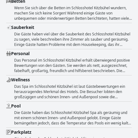
Betten
Frühstückserlebnis, das keine Wünsche offen lässt.
Essen für die meisten Gäste insgesamt ein positiver Aspekt des
die Betten unbequem und die Handtücher von schlechter Qualität
Hotels zu sein.
waren, lobten andere die Badezimmereinrichtungen und die großen
Wenn Sie sich über die Betten im Schlosshotel Kitzbühel wundern,
Duschen. Außerdem empfanden einige Gäste die Zimmer als zu
machen Sie sich keine Sorgen! Während einige Gäste von
warm oder nicht ausreichend klimatisiert, während andere die Kühle
unbequemen oder minderwertigen Betten berichteten, hatten viele
der Zimmer aufgrund der begrenzten Sonneneinstrahlung
andere nur Gutes zu berichten. Ein Gast beschrieb sein Zimmer
Sauberkeit
schätzten. Insgesamt wurden das freundliche Personal, die
sogar als "super bequem". Das Hotel scheint auch eine Vielzahl von
großzügigen Zimmergrößen und die günstige Lage des Hotels in
Optionen anzubieten, wobei einige Gäste die hochwertigen
Die Gäste haben viel über die Sauberkeit des Schlosshotel Kitzbühel
vielen positiven Bewertungen hervorgehoben, obwohl einige Gäste
Matratzen lobten, während andere sie als zu hart empfanden. Trotz
zu sagen, viele beschreiben ihre Zimmer als sauber und geräumig.
spezifische Beschwerden über die Aufteilung, die Ausstattung oder
einiger Kommentare über quietschende Betten ist klar, dass das
Einige Gäste hatten Probleme mit dem Housekeeping, das ihr
die Annehmlichkeiten in den einzelnen Zimmern hatten.
Hotel sich bemüht, mit modernen Badezimmern und gut gepflegten
Zimmer nicht täglich reinigte, aber insgesamt scheint das Hotel gut
Personal
Zimmern einen guten Schlaf zu bieten. Beachten Sie, dass es einige
gepflegt und ausgestattet zu sein. Während einige wenige Gäste
negative Kommentare zu den Kissen gab, so dass Sie vielleicht Ihre
kleine Flecken oder abgenutzte Handtücher bemerkten, lobten die
Das Personal im Schlosshotel Kitzbühel erhält überwiegend positive
eigenen mitbringen sollten, wenn Sie in dieser Hinsicht wählerisch
meisten die außergewöhnliche Sauberkeit im gesamten Hotel und
Bewertungen von den Gästen. Sie werden als nett, ausgezeichnet,
sind. Insgesamt scheinen die Betten im Schlosshotel Kitzbühel auf
erwähnten die modernen Badezimmer und den gepflegten
fabelhaft, großartig, freundlich und hilfsbereit beschrieben. Die
jeden Fall einen Blick wert zu sein, wenn Sie einen Aufenthalt in der
Außenbereich. Das Schlosshotel Kitzbühel bietet seinen Gästen mit
Gäste schätzen die Gastfreundschaft und Herzlichkeit des
Wellness
Gegend planen.
seinem angenehmen Design und der allgemeinen Pflege einen
Personals, insbesondere der Rezeptionisten und des Barpersonals.
komfortablen und sauberen Aufenthalt.
Einige Gäste bemerken, dass die Kundenbetreuung professionell,
Das Spa im Schlosshotel Kitzbühel ist laut Gästebewertungen ein
freundlich und hilfsbereit ist. Es gibt jedoch auch einige negative
herausragendes Merkmal des Hotels. Die Besucher lobten den
Bewertungen, die das unfreundliche Personal an der Rezeption und
großzügigen und schönen Innen- und Außenpool sowie die
im Spa sowie einige unerfahrene oder langsame Servicekräfte
zahlreichen Saunen, Dampfbäder und Ruheräume. Das Spa bietet
Pool
hervorheben. Die Mehrheit der Gäste empfindet das Personal
auch hervorragende Massagetherapeuten, wenngleich deren
jedoch als zuvorkommend, kompetent und aufmerksam und
Dienste als etwas teuer gelten. Die Gäste schätzten die schöne
Die Gäste haben das Schlosshotel Kitzbühel Spa als geräumig und
erwähnt seine Freundlichkeit und Hilfsbereitschaft im gesamten
Anlage und das weitläufige Spa, das mehr als fünf verschiedene
mit einem schönen Innen- und Außenpool gelobt. Einige Gäste
Hotel.
Saunen umfasst, und viele erwähnten, dass sie stundenlang im Pool
bemängelten jedoch, dass die Temperatur des Pools ein wenig kalt
oder Spa entspannen können. Einige Gäste bemängelten jedoch,
sei. Nichtsdestotrotz genoss die Mehrheit der Gäste die
Parkplatz
dass das Spa nur durchschnittlich oder verbesserungswürdig sei, z.
fantastischen Gemeinschaftsbereiche des Hotels, einschließlich des