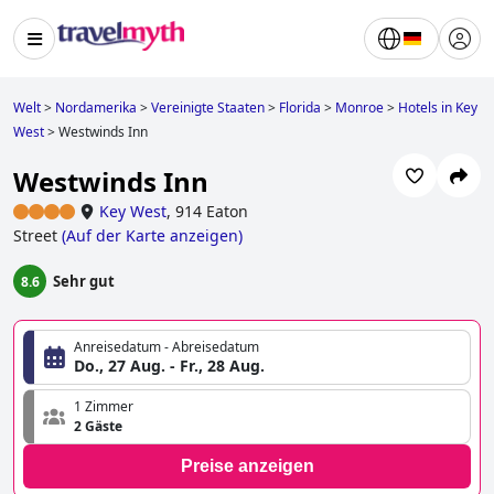
Welt
>
Nordamerika
>
Vereinigte Staaten
>
Florida
>
Monroe
>
Hotels in Key
West
>
Westwinds Inn
Westwinds Inn
Key West
,
914 Eaton
Street
(
Auf der Karte anzeigen
)
Sehr gut
8.6
Anreisedatum - Abreisedatum
Do., 27 Aug. - Fr., 28 Aug.
1 Zimmer
2 Gäste
Preise anzeigen