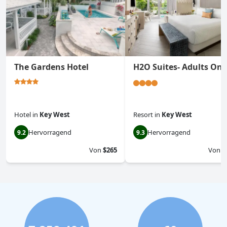
The Gardens Hotel
H2O Suites- Adults Onl
Hotel
in
Key West
Resort
in
Key West
Hervorragend
Hervorragend
9.2
9.3
Von
$265
Von
$