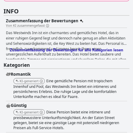
INFO
Zusammenfassung der Bewertungen
Von KI zusammengefasst
Das Westwinds Inn ist ein charmantes und gemütliches Hotel, das in
einer ruhigen Gegend liegt und dennoch nahe genug an allen Aktivitäten
und Sehenswürdigkeiten ist, die Key West zu bieten hat. Das Personal ist
freundlich, zuvorkommend und immer bereit, Ihnen einen
Zusammenfassung der Bewertungen für alle Kategorien lesen
unvergesslichen Aufenthalt zu bereiten. Das Hotel bietet saubere und
komfortable Zimmer mit einzigartigem und skurrilem Dekor, die mit allen
Kategorien
notwendigen Annehmlichkeiten ausgestattet sind, einschließlich
Küchenzeilen in einigen Zimmern. Der Poolbereich ist mit seinen zwei
Romantik
schönen und gut gepflegten Pools, die von einem schönen tropischen
Garten umgeben sind, ein Highlight der Anlage. Die Gäste schätzen den
Eine gemütliche Pension mit tropischem
KI-generiert
Schatten, die vielen Sitzplätze und die versenkbaren Liegestühle. Der
Innenhof und Pool, das Westwinds Inn bietet ein intimeres und
Frühstücksgutschein für die Old Town Bakery ist eine nette Alternative für
persönlicheres Erlebnis. Die ruhige Lage und die komfortablen
Unterkünfte machen es ideal für Paare.
diejenigen, die zum Frühstück lieber Backwaren essen. Insgesamt ist das
Westwinds Inn eine gute Wahl für einen erholsamen Urlaub oder einen
Günstig
Ort zum Ausruhen nach einem Tag der Erkundung von Key West.
Diese Pension bietet eine intimere und
KI-generiert
preisbewusstere Unterkunftsmöglichkeit. An der Eaton Street
gelegen, bietet sie eine günstige Lage mit potenziell niedrigeren
Preisen als Full-Service-Hotels.