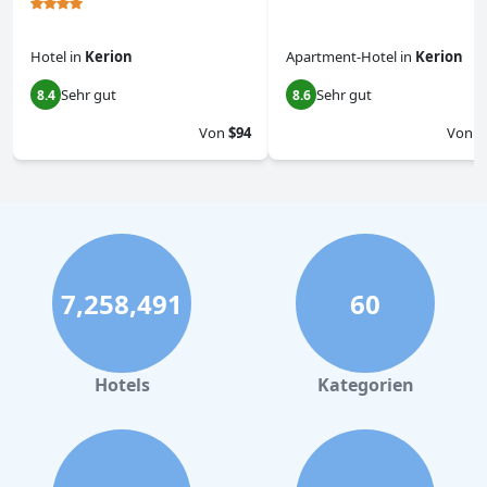
Hotel
in
Kerion
Apartment-Hotel
in
Kerion
Sehr gut
Sehr gut
8.4
8.6
Von
$94
Von
$
7,258,491
60
Hotels
Kategorien