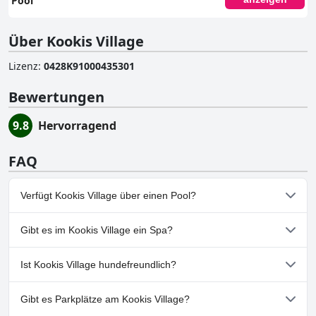
Pool
Über Kookis Village
Lizenz
:
0428K91000435301
Bewertungen
9.8
Hervorragend
FAQ
Verfügt Kookis Village über einen Pool?
Ja, Kookis Village hat Pools, die zu einer oder mehreren der
Gibt es im Kookis Village ein Spa?
folgenden Kategorien gehören: Privatpool, Außenpool.Weitere
Informationen finden Sie in den Antworten auf den Fragebogen
Nein, ein Spa ist im Kookis Village nicht vorhanden.
Pool
.
Ist Kookis Village hundefreundlich?
Nein, Kookis Village erlaubt keine Hunde.
Gibt es Parkplätze am Kookis Village?