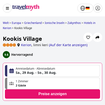
Welt
>
Europa
>
Griechenland
>
Ionische Inseln
>
Zakynthos
>
Hotels in
Kerion
>
Kookis Village
Kookis Village
Kerion
,
limni keri
(
Auf der Karte anzeigen
)
Hervorragend
9.8
Anreisedatum - Abreisedatum
Sa., 29 Aug. - So., 30 Aug.
1 Zimmer
2 Gäste
Preise anzeigen