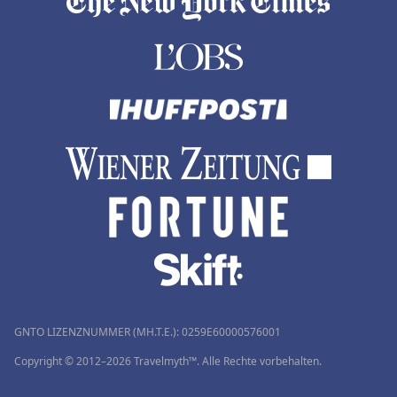
GNTO LIZENZNUMMER (MH.T.E.): 0259Ε60000576001
Copyright © 2012–2026 Travelmyth™. Alle Rechte vorbehalten.