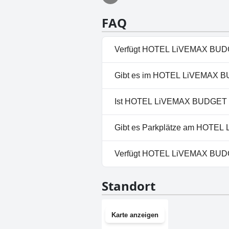
FAQ
Verfügt HOTEL LiVEMAX BUDG
Nein, HOTEL LiVEMAX BUDGET 
Gibt es im HOTEL LiVEMAX B
Nein, ein Spa ist im HOTEL L
Ist HOTEL LiVEMAX BUDGET K
Nein, HOTEL LiVEMAX BUDGET 
Gibt es Parkplätze am HOTE
Nein, im HOTEL LiVEMAX BUDG
Verfügt HOTEL LiVEMAX BUDG
Nein, HOTEL LiVEMAX BUDGET 
Standort
Karte anzeigen