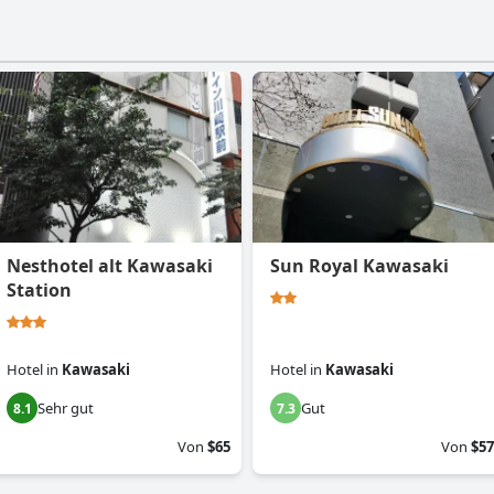
Nesthotel alt Kawasaki
Sun Royal Kawasaki
Station
Hotel
in
Kawasaki
Hotel
in
Kawasaki
Sehr gut
Gut
8.1
7.3
Von
$65
Von
$57