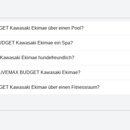
ET Kawasaki Ekimae über einen Pool?
Kawasaki Ekimae hat keinen Pool.
UDGET Kawasaki Ekimae ein Spa?
iVEMAX BUDGET Kawasaki Ekimae nicht vorhanden.
awasaki Ekimae hundefreundlich?
Kawasaki Ekimae erlaubt keine Hunde.
L LiVEMAX BUDGET Kawasaki Ekimae?
ET Kawasaki Ekimae gibt es keine Parkmöglichkeiten.
ET Kawasaki Ekimae über einen Fitnessraum?
Kawasaki Ekimae hat keinen Fitnessraum.