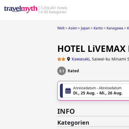
7,258,491 Hotels
in 60 Kategorien
Welt
>
Asien
>
Japan
>
Kanto
>
Kanagawa
>
K
HOTEL LiVEMAX 
Kawasaki
,
Saiwai-ku Minami S
Rated
5.1
Anreisedatum - Abreisedatum
Di., 25 Aug. - Mi., 26 Aug.
INFO
Kategorien