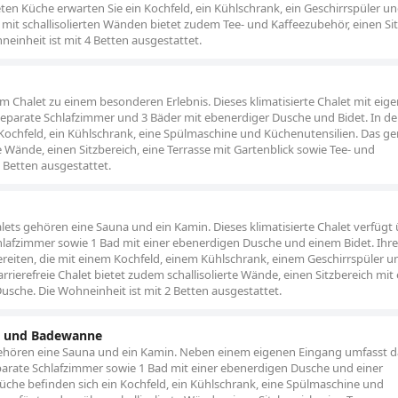
ten Küche erwarten Sie ein Kochfeld, ein Kühlschrank, ein Geschirrspüler u
mit schallisolierten Wänden bietet zudem Tee- und Kaffeezubehör, einen Si
neinheit ist mit 4 Betten ausgestattet.
m Chalet zu einem besonderen Erlebnis. Dieses klimatisierte Chalet mit ei
eparate Schlafzimmer und 3 Bäder mit ebenerdiger Dusche und Bidet. In der
 Kochfeld, ein Kühlschrank, eine Spülmaschine und Küchenutensilien. Das g
e Wände, einen Sitzbereich, eine Terrasse mit Gartenblick sowie Tee- und
 Betten ausgestattet.
ts gehören eine Sauna und ein Kamin. Dieses klimatisierte Chalet verfügt
hlafzimmer sowie 1 Bad mit einer ebenerdigen Dusche und einem Bidet. Ihre
reiten, die mit einem Kochfeld, einem Kühlschrank, einem Geschirrspüler u
arrierefreie Chalet bietet zudem schallisolierte Wände, einen Sitzbereich mit
Dusche. Die Wohneinheit ist mit 2 Betten ausgestattet.
na und Badewanne
gehören eine Sauna und ein Kamin. Neben einem eigenen Eingang umfasst d
parate Schlafzimmer sowie 1 Bad mit einer ebenerdigen Dusche und einer
üche befinden sich ein Kochfeld, ein Kühlschrank, eine Spülmaschine und