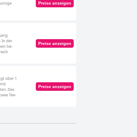
äumige
Preise anzeigen
ngang
 In der
Preise anzeigen
nen Sie
reich
ügt über 1
 mit
Preise anzeigen
ten. Das
owie Tee-