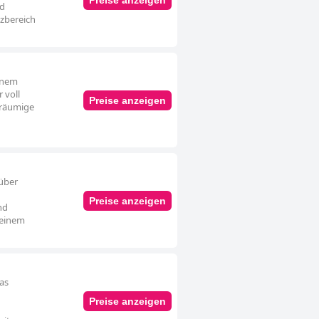
nd
tzbereich
genem
 voll
Preise anzeigen
eräumige
 über
Preise anzeigen
nd
 einem
as
Preise anzeigen