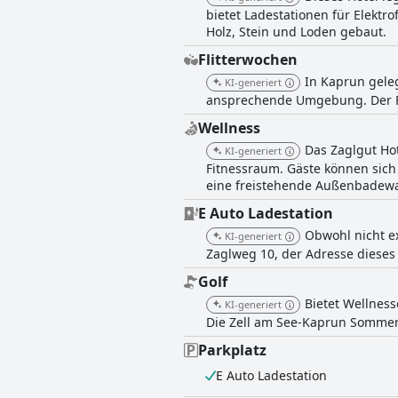
bietet Ladestationen für Elektr
Holz, Stein und Loden gebaut.
Flitterwochen
In Kaprun geleg
KI-generiert
ansprechende Umgebung. Der Fo
Wellness
Das Zaglgut Ho
KI-generiert
Fitnessraum. Gäste können sic
eine freistehende Außenbadew
E Auto Ladestation
Obwohl nicht e
KI-generiert
Zaglweg 10, der Adresse dieses 
Golf
Bietet Wellnes
KI-generiert
Die Zell am See-Kaprun Sommerca
Parkplatz
E Auto Ladestation