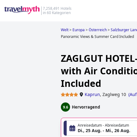
7,258,491 Hotels
in 60 Kategorien
Welt
>
Europa
>
Österreich
>
Salzburger Lan
Panoramic Views & Summer Card Included
ZAGLGUT HOTEL-C
with Air Condit
Included
Kaprun
,
Zaglweg 10
(
Auf
Hervorragend
9.6
Anreisedatum - Abreisedatum
Di., 25 Aug. - Mi., 26 Aug.