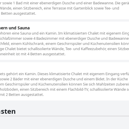
r sowie 1 Bad mit einer ebenerdigen Dusche und einer Badewanne. Die ger
 Wände, einen Sitzbereich, eine Terrasse mit Gartenblick sowie Tee- und
 Betten ausgestattet.
mern und Sauna
ehören eine Sauna und ein Kamin. Im klimatisierten Chalet mit eigenem Ei
 Schlafzimmer sowie 4 Badezimmer mit ebenerdiger Dusche und Badewanne.
hfeld, einem Kühlschrank, einem Geschirrspüler und Küchenutensilien kön
e Chalet bietet schallisolierte Wände, Tee- und Kaffeezubehör, einen Sitzbe
neinheit ist mit 4 Betten ausgestattet.
ts gehört ein Kamin. Dieses klimatisierte Chalet mit eigenem Eingang verf
owie 2 Bäder mit einer ebenerdigen Dusche und einem Bidet. In der Küche
em Geschirrspüler und Küchenutensilien können Sie sich Mahlzeiten zuberei
holzböden, einen Sitzbereich mit einem Flachbild-TV, schallisolierte Wände s
mit 2 Betten ausgestattet.
sten