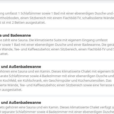
ngang umfasst 1 Schlafzimmer sowie 1 Bad mit einer ebenerdigen Dusche und
artholzboden, einen Sitzbereich mit einem Flachbild-TV, schallisolierte Wänd
ist mit 2 Betten ausgestattet.
na und Badewanne
 zählt eine Sauna. Die klimatisierte Suite mit eigenem Eingang umfasst
r sowie 1 Bad mit einer ebenerdigen Dusche und einer Badewanne. Die ger
te Wände, Tee- und Kaffeezubehör, einen Sitzbereich, einen Flachbild-TV und 
attet.
na und Außenbadewanne
hören eine Sauna und ein Kamin. Dieses klimatisierte Chalet mit eigenem 
rate Schlafzimmer sowie 4 Badezimmer mit einer ebenerdigen Dusche und
n Kochfeld, ein Kühlschrank, ein Geschirrspüler und Küchenutensilien. Das
ierte Wände, Tee- und Kaffeezubehör, einen Sitzbereich sowie eine Terrasse 
n ausgestattet.
na und Außenbadewanne
ts gehören eine Sauna und ein Kamin. Dieses klimatisierte Chalet verfügt 
3 separate Schlafzimmer sowie 4 Badezimmer mit einer ebenerdigen Dusch