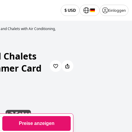
Einloggen
$ USD
nd Chalets with Air Conditioning,
 Chalets
mmer Card
+
3 Fotos
Preise anzeigen