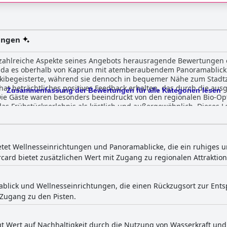
ungen
 zahlreiche Aspekte seines Angebots herausragende Bewertungen e
 da es oberhalb von Kaprun mit atemberaubendem Panoramablick l
r Skibegeisterte, während sie dennoch in bequemer Nähe zum St
Zusammenfassung der Bewertungen für alle Kategorien lesen
ie Gäste waren besonders beeindruckt von den regionalen Bio-Op
s Frühstückserlebnis als köstlich und außergewöhnlich. Dieses Lo
Die Gäste loben die Zimmer für ihre außergewöhnliche Qualität und
mige und moderne Design hervor. Viele empfinden die Unterkünfte
 gemütliches Ambiente und ihr zeitgemäßes Interieur hoch gelobt we
mfort und zur Zufriedenheit der Gäste bei. Das Personal des Bergdorf Hotel Zaglgut
etet Wellnesseinrichtungen und Panoramablicke, die ein ruhiges u
vorragenden Service. Besucher beschreiben das Team als freundlic
ard bietet zusätzlichen Wert mit Zugang zu regionalen Attraktion
ladenden Atmosphäre des Hotels beiträgt. Die zuvorkommende Art 
ut betreut und willkommen fühlen. Die Spa-Einrichtungen des Hotels wurden für
nnehmlichkeiten sehr gelobt. Besonders der Wellnessbereich und
ablick und Wellnesseinrichtungen, die einen Rückzugsort zur En
perfekt zur Entspannung und Erholung geeignet ist. Dieser umfass
 Zugang zu den Pisten.
en macht das Bergdorf Hotel Zaglgut zu einem außergewöhnlichen 
gt Wert auf Nachhaltigkeit durch die Nutzung von Wasserkraft und