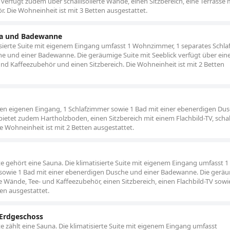
erfügt zudem über schallisolierte Wände, einen Sitzbereich, eine Terrasse 
. Die Wohneinheit ist mit 3 Betten ausgestattet.
na und Badewanne
atisierte Suite mit eigenem Eingang umfasst 1 Wohnzimmer, 1 separates Schl
he und einer Badewanne. Die geräumige Suite mit Seeblick verfügt über ein
- und Kaffeezubehör und einen Sitzbereich. Die Wohneinheit ist mit 2 Betten
einen eigenen Eingang, 1 Schlafzimmer sowie 1 Bad mit einer ebenerdigen Du
bietet zudem Hartholzboden, einen Sitzbereich mit einem Flachbild-TV, schall
 Wohneinheit ist mit 2 Betten ausgestattet.
 gehört eine Sauna. Die klimatisierte Suite mit eigenem Eingang umfasst 1
sowie 1 Bad mit einer ebenerdigen Dusche und einer Badewanne. Die gerä
te Wände, Tee- und Kaffeezubehör, einen Sitzbereich, einen Flachbild-TV sowi
ten ausgestattet.
 Erdgeschoss
 zählt eine Sauna. Die klimatisierte Suite mit eigenem Eingang umfasst