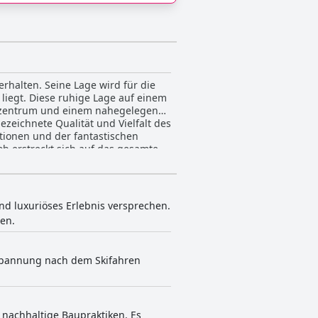
rhalten. Seine Lage wird für die
iegt. Diese ruhige Lage auf einem
adtzentrum und einem nahegelegenen
tionen und der fantastischen
b erstreckt sich auf das gesamte
 als romantisch und luxuriös,
rden. Die Glacier Spa Suite ist ein
nd luxuriöses Erlebnis versprechen.
h, professionell und sehr
en.
der Mitarbeiter sorgt dafür, dass
 die Sauna werden geschätzt und
tspannung nach dem Skifahren
ende Fokus auf die Zufriedenheit
Ziel für einen unvergesslichen
 nachhaltige Baupraktiken. Es