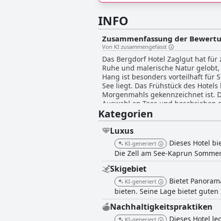
INFO
Zusammenfassung der Bewert
Von KI zusammengefasst
Das Bergdorf Hotel Zaglgut hat für
Ruhe und malerische Natur gelobt,
Hang ist besonders vorteilhaft fü
See liegt. Das Frühstück des Hotels hat beträchtliches positives Feedback erhalten, das durch die ausgezeichnete Qualität und Vielfalt des
Morgenmahls gekennzeichnet ist. D
Auswahl an Tees und beschrieben da
Kategorien
kulinarische Erlebnis, wobei viele Gäste auch das Abendessen loben. 
ihren Komfort und heben das geräu
wobei besonders die Suiten für ihr
Luxus
Highlight und trägt wesentlich zum allgemeinen Ko
Dieses Hotel bi
KI-generiert
erhält durchweg Lob für seinen her
Die Zell am See-Kaprun Sommerc
kooperativ, was zur warmen und ein
sich die Gäste während ihres gesamten Aufenthalts g
Skigebiet
ihre Ruhe und ihre hochwertigen A
Bietet Panoram
KI-generiert
bieten eine ruhige Umgebung, die 
bieten. Seine Lage bietet guten
der Gäste in verschiedenen Aspekt
Aufenthalt.
Nachhaltigkeitspraktiken
Dieses Hotel le
KI-generiert