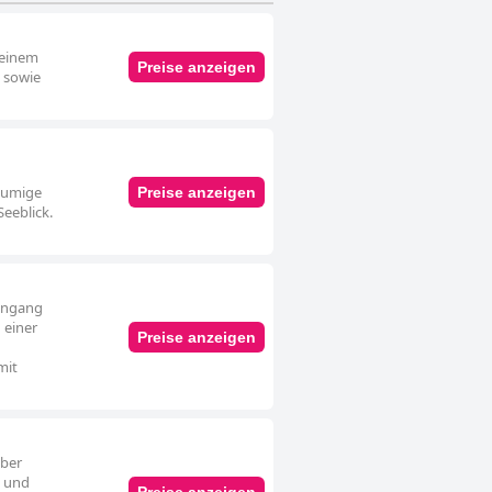
 einem
Preise anzeigen
e sowie
äumige
Preise anzeigen
Seeblick.
Eingang
 einer
Preise anzeigen
mit
über
e und
Preise anzeigen