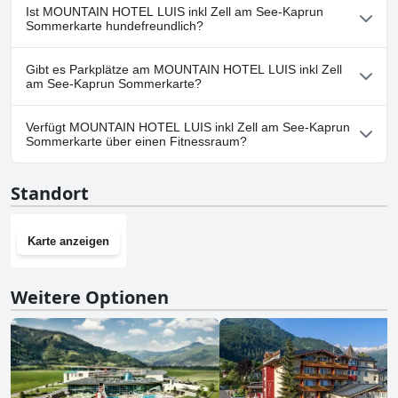
Nein, ein Spa ist im MOUNTAIN HOTEL LUIS inkl Zell am See-
Ist MOUNTAIN HOTEL LUIS inkl Zell am See-Kaprun
Kaprun Sommerkarte nicht vorhanden.
Sommerkarte hundefreundlich?
Nein, MOUNTAIN HOTEL LUIS inkl Zell am See-Kaprun
Gibt es Parkplätze am MOUNTAIN HOTEL LUIS inkl Zell
Sommerkarte erlaubt keine Hunde.
am See-Kaprun Sommerkarte?
Ja, Parkmöglichkeiten sind im MOUNTAIN HOTEL LUIS inkl Zell
Verfügt MOUNTAIN HOTEL LUIS inkl Zell am See-Kaprun
am See-Kaprun Sommerkarte vorhanden.
Sommerkarte über einen Fitnessraum?
Nein, MOUNTAIN HOTEL LUIS inkl Zell am See-Kaprun
Standort
Sommerkarte hat keinen Fitnessraum.
Karte anzeigen
Weitere Optionen