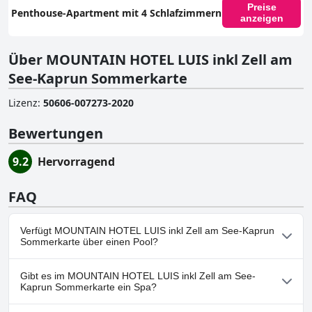
Preise
Penthouse-Apartment mit 4 Schlafzimmern
anzeigen
Über MOUNTAIN HOTEL LUIS inkl Zell am
See-Kaprun Sommerkarte
Lizenz
:
50606-007273-2020
Bewertungen
9.2
Hervorragend
FAQ
Verfügt MOUNTAIN HOTEL LUIS inkl Zell am See-Kaprun
Sommerkarte über einen Pool?
Ja, MOUNTAIN HOTEL LUIS inkl Zell am See-Kaprun
Gibt es im MOUNTAIN HOTEL LUIS inkl Zell am See-
Sommerkarte hat Pools, die zu einer oder mehreren der
Kaprun Sommerkarte ein Spa?
folgenden Kategorien gehören: Beheizter Pool, Außenpool.