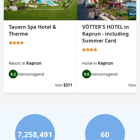
Tauern Spa Hotel &
VÖTTER'S HOTEL in
Therme
Kaprun - including
Summer Card
Resort
in
Kaprun
Hotel
in
Kaprun
Hervorragend
Hervorragend
9.2
9.0
Von
$311
Von
$
7,258,491
60