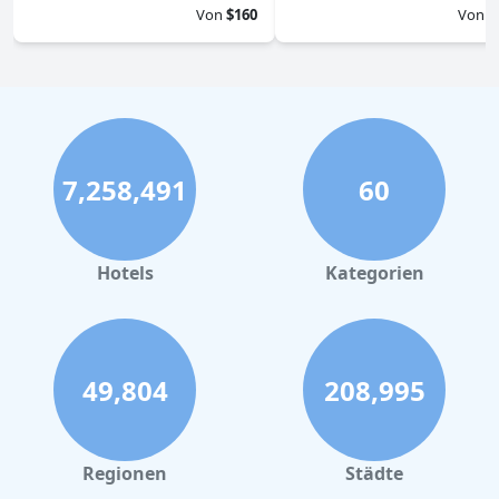
Von
$160
Von
$
7,258,491
60
Hotels
Kategorien
49,804
208,995
Regionen
Städte