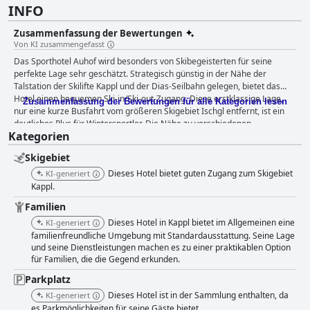
INFO
Zusammenfassung der Bewertungen
Von KI zusammengefasst
Das Sporthotel Auhof wird besonders von Skibegeisterten für seine
perfekte Lage sehr geschätzt. Strategisch günstig in der Nähe der
Talstation der Skilifte Kappl und der Dias-Seilbahn gelegen, bietet das
Hotel einen bequemen Ski-in/Ski-out-Zugang. Diese erstklassige Lage,
Zusammenfassung der Bewertungen für alle Kategorien lesen
nur eine kurze Busfahrt vom größeren Skigebiet Ischgl entfernt, ist ein
deutliches Plus für Wintersportler. Die Nähe zu verschiedenen
Kategorien
Annehmlichkeiten, darunter ein Skiraum mit direktem Pisten Zugang,
Skiverleih und ausreichend Parkplätze, verbessert das Gesamterlebnis
Skigebiet
zusätzlich. Das Frühstück des Hotels wird durchweg für seine Vielfalt,
Qualität und seinen Geschmack gelobt. Die Gäste genießen eine große
Dieses Hotel bietet guten Zugang zum Skigebiet
KI-generiert
Auswahl an frisch zubereiteten Speisen und exzellenten Service, was für
Kappl.
einen gelungenen Start in den Morgen sorgt. Trotz gelegentlichen
Familien
Feedbacks für kleinere Verbesserungen bleibt das Frühstück für viele
Dieses Hotel in Kappl bietet im Allgemeinen eine
Besucher ein Highlight. Das Abendessen im Sporthotel Auhof ist ein
KI-generiert
weiterer Pluspunkt und bietet ein tägliches Menü, das von 3-Gänge- bis 5-
familienfreundliche Umgebung mit Standardausstattung. Seine Lage
und seine Dienstleistungen machen es zu einer praktikablen Option
Gänge-Menüs reicht, die sowohl für ihren Geschmack als auch für ihre
für Familien, die die Gegend erkunden.
Präsentation gelobt werden. Die Qualität der Speisen ist
außergewöhnlich mit einer Vielfalt an Gerichten, die unterschiedliche
Parkplatz
Geschmäcker bedienen, einschließlich vegetarischer Optionen. Das
Dieses Hotel ist in der Sammlung enthalten, da
KI-generiert
gesamte kulinarische Erlebnis wird durch den hervorragenden Service
es Parkmöglichkeiten für seine Gäste bietet.