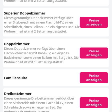
Wohneinheit ist mit 2 Betten ausgestattet.
Berücksichtigung von Ernährungsbedürfnissen, was einen komfortablen
und angenehmen Aufenthalt für Gäste jeden Alters ermöglicht. Die Ski-
Annehmlichkeiten des Hotels sind außergewöhnlich mit Ski-in/Ski-out-
Superior Doppelzimmer
Zugang und der Nähe zu wichtigen Ski-Infrastrukturen, was es zu einer
Dieses geräumige Doppelzimmer verfügt über
idealen Wahl für Skibegeisterte macht. Funktionen wie beheizte Ski-
Preise
einen Sitzbereich mit einem Flachbild-TV, einen
Aufbewahrung und der inbegriffene Zugang zu öffentlichen
anzeigen
Schreibtisch, einen Balkon und ein eigenes Bad. Die
Verkehrsmitteln und Bergbahnen über die Silvretta Basic Card
Wohneinheit ist mit 2 Betten ausgestattet.
verbessern das Skierlebnis und machen es zu einem perfekten Ziel für
Wintersportler. Insgesamt bietet das Sporthotel Auhof ein umfassendes
und zufriedenstellendes Erlebnis, das sich durch eine außergewöhnliche
Doppelzimmer
Lage, exzellente Küche, komfortable und saubere Unterkünfte,
Dieses Doppelzimmer verfügt über einen
hervorragenden Service und erstklassige Einrichtungen sowohl für
Preise
Flachbildfernseher mit Kabel-TV, ein eigenes
Entspannung als auch zum Skifahren auszeichnet.
anzeigen
Badezimmer sowie einen Balkon mit Bergblick. Die
Wohneinheit ist mit 1 Bett ausgestattet.
Preise
Familiensuite
anzeigen
Dreibettzimmer
Dieses geräumige Dreibettzimmer verfügt über
Preise
einen Sitzbereich mit einem Flachbild-TV, einen
anzeigen
Schreibtisch sowie ein eigenes Bad. Die
Wohneinheit umfasst 2 Betten.