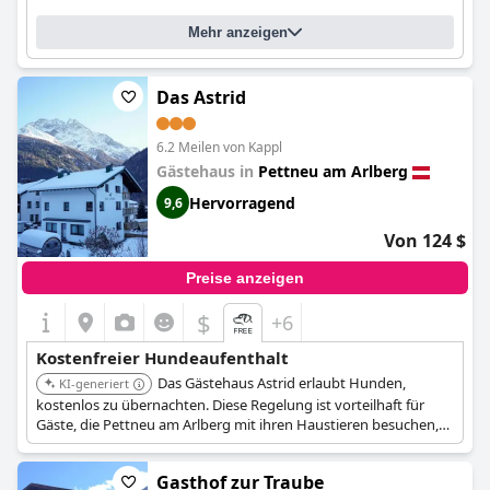
Mehr anzeigen
Das Astrid
6.2 Meilen von Kappl
Gästehaus in
Pettneu am Arlberg
Hervorragend
9,6
Von 124 $
Preise anzeigen
$
+6
Kostenfreier Hundeaufenthalt
Das Gästehaus Astrid erlaubt Hunden,
KI-generiert
kostenlos zu übernachten. Diese Regelung ist vorteilhaft für
Gäste, die Pettneu am Arlberg mit ihren Haustieren besuchen,
da sie eine kostengünstige und einladende Option bietet.
Gasthof zur Traube