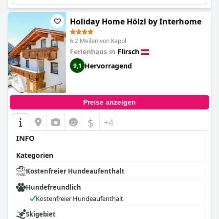
sie ohne zusätzliche Kosten begleiten kann.
Holiday Home Hölzl by Interhome
6.2 Meilen von Kappl
Ferienhaus in
Flirsch
Hervorragend
9,1
Preise anzeigen
$
+4
INFO
Kategorien
Kostenfreier Hundeaufenthalt
Hundefreundlich
Kostenfreier Hundeaufenthalt
Skigebiet