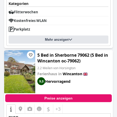
Kategorien
Flitterwochen
Kostenfreies WLAN
Parkplatz
Mehr anzeigen
5 Bed in Sherborne 79062 (5 Bed in
Wincanton oc-79062)
2.2 Meilen von Horsington
Ferienhaus in
Wincanton
Hervorragend
9,0
Preise anzeigen
$
+3