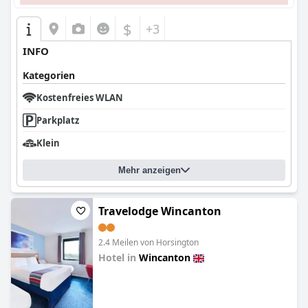
$
+3
INFO
Kategorien
Kostenfreies WLAN
Parkplatz
Klein
Mehr anzeigen
Travelodge Wincanton
2.4 Meilen von Horsington
Hotel in
Wincanton
0.0