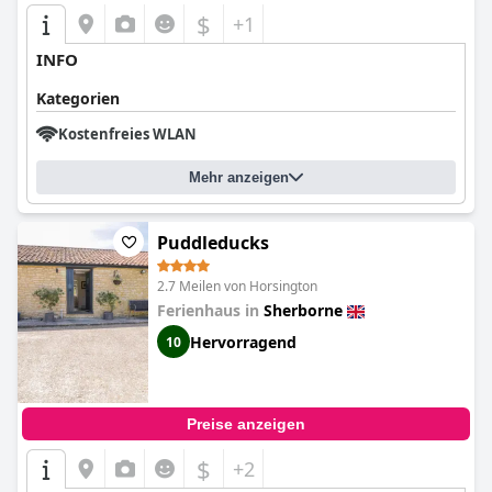
$
+1
INFO
Kategorien
Kostenfreies WLAN
Mehr anzeigen
Puddleducks
2.7 Meilen von Horsington
Ferienhaus in
Sherborne
Hervorragend
10
Preise anzeigen
$
+2