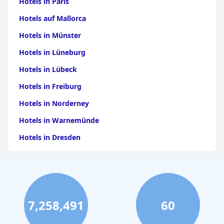
Hotels in Paris
Hotels auf Mallorca
Hotels in Münster
Hotels in Lüneburg
Hotels in Lübeck
Hotels in Freiburg
Hotels in Norderney
Hotels in Warnemünde
Hotels in Dresden
Hotels am Bodensee
Hotels in Stuttgart
Hotels in Leipzig
7,258,491
60
Hotels in Bamberg
Hotels in Nürnberg