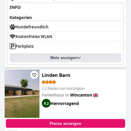
INFO
Kategorien
Hundefreundlich
Kostenfreies WLAN
Parkplatz
Mehr anzeigen
Linden Barn
2.2 Meilen von Horsington
Ferienhaus in
Wincanton
Hervorragend
9,2
Preise anzeigen