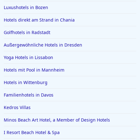
Luxushotels in Bozen
Hotels auf Skiathos
Hotels in Celle
Hotels direkt am Strand in Chania
Hotels in NRW
Golfhotels in Radstadt
Hotels in Portofino
Außergewöhnliche Hotels in Dresden
Hotels in der Metropole Bangkok
Yoga Hotels in Lissabon
Hotels in Giesen
Hotels mit Pool in Mannheim
Hotels in Beverly Hills
Hotels in Donauwörth
Hotels in Wittenburg
Hotels in Florenz
Familienhotels in Davos
Hotels in Sizilien
Kedros Villas
Hotels in Tirol
Minos Beach Art Hotel, a Member of Design Hotels
Hotels in Ratzeburg
I Resort Beach Hotel & Spa
Hotels in Valencia