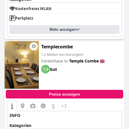
Kostenfreies WLAN
Parkplatz
Mehr anzeigen
Templecombe
1.2 Meilen von Horsington
Ferienhaus in
Temple Combe
Gut
7,3
Preise anzeigen
$
+3
INFO
Kategorien