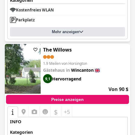
Kategorien
Kostenfreies WLAN
Parkplatz
Mehr anzeigen
The Willows
1.9 Meilen von Horsington
Gästehaus in
Wincanton
Hervorragend
9,1
Von 90 $
Preise anzeigen
$
+5
INFO
Kategorien