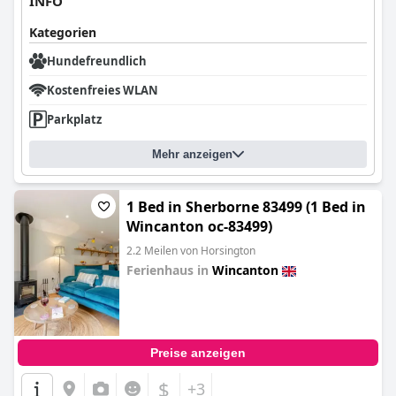
INFO
Kategorien
Hundefreundlich
Kostenfreies WLAN
Parkplatz
Mehr anzeigen
1 Bed in Sherborne 83499 (1 Bed in
Wincanton oc-83499)
2.2 Meilen von Horsington
Ferienhaus in
Wincanton
0.0
Preise anzeigen
$
+3