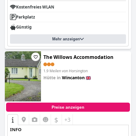
Kostenfreies WLAN
Parkplatz
Günstig
Mehr anzeigen
The Willows Accommodation
1.9 Meilen von Horsington
Hütte in
Wincanton
0.0
Preise anzeigen
$
+3
INFO