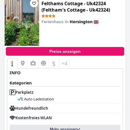
Felthams Cottage - Uk42324
(Feltham's Cottage - Uk42324)
Ferienhaus in
Horsington
0.0
Preise anzeigen
$
+4
INFO
Kategorien
Parkplatz
E Auto Ladestation
Hundefreundlich
Kostenfreies WLAN
Mehr anzeigen