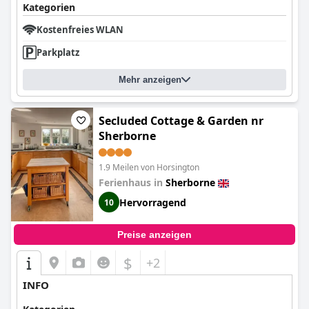
Kategorien
Kostenfreies WLAN
Parkplatz
Mehr anzeigen
Secluded Cottage & Garden nr
Sherborne
1.9 Meilen von Horsington
Ferienhaus in
Sherborne
Hervorragend
10
Preise anzeigen
$
+2
INFO