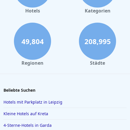
Hotels in Büsum
Hotels
Kategorien
Hotels in Helgoland
Hotels in Tegernsee
Hotels in Trier
49,804
208,995
Hotels in Wangerooge
Hotels in Magdeburg
Regionen
Städte
Hotels im Schwarzwald
Hotels in Neuharlingersiel
Hotels in Soest
Beliebte Suchen
Hotels in Emden
Hotels mit Parkplatz in Leipzig
Hotels in Jena
Kleine Hotels auf Kreta
Hotels in St. Moritz
4-Sterne-Hotels in Garda
Hotels in Reichenau