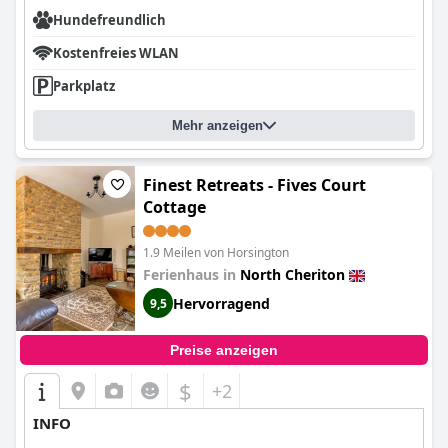
Hundefreundlich
Kostenfreies WLAN
Parkplatz
Mehr anzeigen
Finest Retreats - Fives Court
Cottage
1.9 Meilen von Horsington
Ferienhaus in
North Cheriton
Hervorragend
9,5
Preise anzeigen
$
+2
INFO