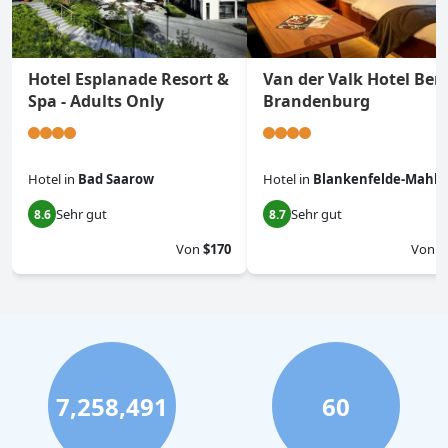
Hotel Esplanade Resort &
Van der Valk Hotel Berl
Spa - Adults Only
Brandenburg
Hotel
in
Bad Saarow
Hotel
in
Blankenfelde-Mahl
Sehr gut
Sehr gut
8.6
8.7
Von
$170
Von
$
7,258,491
60