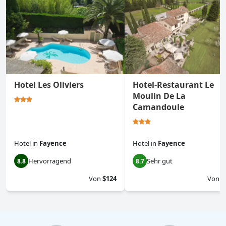
Hotel Les Oliviers
Hotel-Restaurant Le
Moulin De La
Camandoule
Hotel
in
Fayence
Hotel
in
Fayence
Hervorragend
Sehr gut
8.8
8.7
Von
$124
Von
$