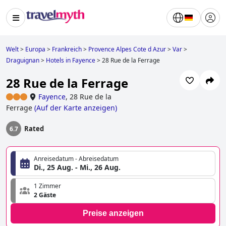
Welt
>
Europa
>
Frankreich
>
Provence Alpes Cote d Azur
>
Var
>
Draguignan
>
Hotels in Fayence
>
28 Rue de la Ferrage
28 Rue de la Ferrage
Fayence
,
28 Rue de la
Ferrage
(
Auf der Karte anzeigen
)
Rated
6.7
Anreisedatum - Abreisedatum
Di., 25 Aug. - Mi., 26 Aug.
1 Zimmer
2 Gäste
Preise anzeigen