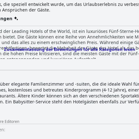
, die speziell entwickelt wurde, um das Urlaubserlebnis zu verbe
n Ansprüchen der Gäste.
ungen
d der Leading Hotels of the World, ist ein luxuriöses Fünf-Sterne-
n bietet. Die Gäste können eine Reihe von Annehmlichkeiten wie
 und das alles zu einem erschwinglichen Preis. Während einige Gä
echtfertigen, bewertet die Mehrheit der Gäste das Hotel als das be
Zusammenfassung der Bewertungen für alle Kategorien lesen
ie hohen Preise kritisieren, sind die meisten Gäste mit der Fünf-
nen entspannenden und luxuriösen Aufenthalt.
über elegante Familienzimmer und -suiten, die die ideale Wahl fü
iches, kostenloses und betreutes Kinderprogramm (4-12 Jahre), eine
aurants. Ältere Kinder können sich an den verschiedenen Sportakti
en. Ein Babysitter-Service steht den Hotelgästen ebenfalls zur Ve
ere Editoren
en: