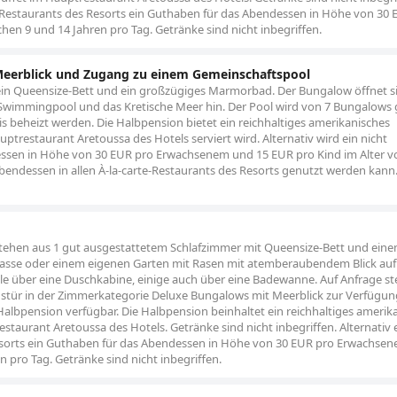
rte-Restaurants des Resorts ein Guthaben für das Abendessen in Höhe von 30
n 9 und 14 Jahren pro Tag. Getränke sind nicht inbegriffen.
Meerblick und Zugang zu einem Gemeinschaftspool
ein Queensize-Bett und ein großzügiges Marmorbad. Der Bungalow öffnet s
n Swimmingpool und das Kretische Meer hin. Der Pool wird von 7 Bungalows g
 beheizt werden. Die Halbpension bietet ein reichhaltiges amerikanisches
trestaurant Aretoussa des Hotels serviert wird. Alternativ wird ein nicht
ssen in Höhe von 30 EUR pro Erwachsenem und 15 EUR pro Kind im Alter vo
Abendessen in allen À-la-carte-Restaurants des Resorts genutzt werden kann
estehen aus 1 gut ausgestattetem Schlafzimmer mit Queensize-Bett und eine
rasse oder einem eigenen Garten mit Rasen mit atemberaubendem Blick auf
lle über eine Duschkabine, einige auch über eine Badewanne. Auf Anfrage s
tür in der Zimmerkategorie Deluxe Bungalows mit Meerblick zur Verfügung
albpension verfügbar. Die Halbpension beinhaltet ein reichhaltiges amerik
taurant Aretoussa des Hotels. Getränke sind nicht inbegriffen. Alternativ 
s Resorts ein Guthaben für das Abendessen in Höhe von 30 EUR pro Erwachse
 pro Tag. Getränke sind nicht inbegriffen.