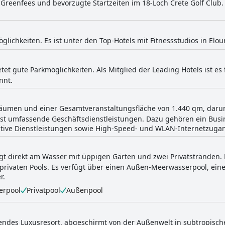
Greenfees und bevorzugte Startzeiten im 18-Loch Crete Golf Club. M
öglichkeiten. Es ist unter den Top-Hotels mit Fitnessstudios in Elou
etet gute Parkmöglichkeiten. Als Mitglied der Leading Hotels ist e
nnt.
äumen und einer Gesamtveranstaltungsfläche von 1.440 qm, daru
last umfassende Geschäftsdienstleistungen. Dazu gehören ein Busi
rative Dienstleistungen sowie High-Speed- und WLAN-Internetzug
egt direkt am Wasser mit üppigen Gärten und zwei Privatstränden.
 privaten Pools. Es verfügt über einen Außen-Meerwasserpool, ei
r.
erpool
Privatpool
Außenpool
endes Luxusresort, abgeschirmt von der Außenwelt in subtropisch