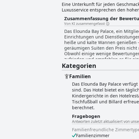
Eine Unterkunft für jeden Geschmack
Luxusservice entsprechen den hohe
Zusammenfassung der Bewert
Von KI zusammengefasst
Das Elounda Bay Palace, ein Mitglie
Einrichtungen und Dienstleistunge
heiße und kalte Wannen genießen -
geräumigen Suiten den Preis nicht r
Obwohl einige wenige Bewertungen d
zufrieden und empfehlen es für ei
Kategorien
Familien
Das Elounda Bay Palace verfügt 
sind. Das Hotel bietet ein tägl
Kindergerichte in den Hotelrest
Tischfußball und Billard erfreu
berechnet.
Fragebogen
Antworten zuletzt aktualisiert von uns
Familienfreundliche Zimmertyp
Familienzimmer