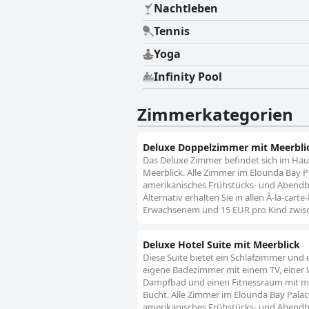
Nachtleben
Tennis
Yoga
Infinity Pool
Zimmerkategorien
Deluxe Doppelzimmer mit Meerbli
Das Deluxe Zimmer befindet sich im Ha
Meerblick. Alle Zimmer im Elounda Bay Pa
amerikanisches Frühstücks- und Abendbuf
Alternativ erhalten Sie in allen À-la-ca
Erwachsenem und 15 EUR pro Kind zwische
Deluxe Hotel Suite mit Meerblick
Diese Suite bietet ein Schlafzimmer und
eigene Badezimmer mit einem TV, einer 
Dampfbad und einen Fitnessraum mit mode
Bucht. Alle Zimmer im Elounda Bay Palac
amerikanisches Frühstücks- und Abendbuf