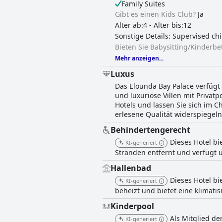
Family Suites
Gibt es einen Kids Club?
Ja
Alter ab:4 - Alter bis:12
Sonstige Details: Supervised c
Bieten Sie Babysitting/Kinderb
Mehr anzeigen...
Luxus
Das Elounda Bay Palace verfüg
und luxuriöse Villen mit Priva
Hotels und lassen Sie sich im 
erlesene Qualität widerspiegeln
Behindertengerecht
Dieses Hotel bi
KI-generiert
Stränden entfernt und verfügt 
Hallenbad
Dieses Hotel b
KI-generiert
beheizt und bietet eine klima
Kinderpool
Als Mitglied de
KI-generiert