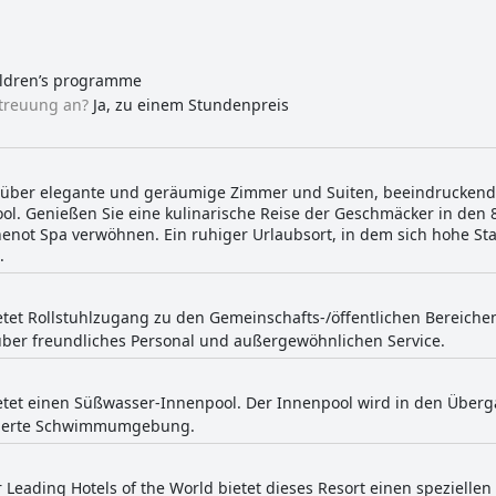
hildren’s programme
etreuung an?
Ja, zu einem Stundenpreis
t über elegante und geräumige Zimmer und Suiten, beeindruckend
tpool. Genießen Sie eine kulinarische Reise der Geschmäcker in de
Chenot Spa verwöhnen. Ein ruhiger Urlaubsort, in dem sich hohe St
.
etet Rollstuhlzugang zu den Gemeinschafts-/öffentlichen Bereiche
über freundliches Personal und außergewöhnlichen Service.
ietet einen Süßwasser-Innenpool. Der Innenpool wird in den Überg
tisierte Schwimmumgebung.
r Leading Hotels of the World bietet dieses Resort einen spezielle