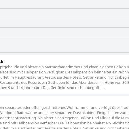
ck
uptgebäude und bietet ein Marmorbadezimmer und einen eigenen Balkon m
lace sind mit Halbpension verfügbar. Die Halbpension beinhaltet ein reichh
fet im Hauptrestaurant Aretoussa des Hotels. Getränke sind nicht inbegri
rte-Restaurants des Resorts ein Guthaben für das Abendessen in Höhe von 30
n 9 und 14 Jahren pro Tag. Getränke sind nicht inbegriffen.
 ein separates oder offen geschnittenes Wohnzimmer und verfügt über 1 od
Whirlpool-Badewanne und einer separaten Duschkabine. Einige bieten zude
rner Ausstattung. Sie bietet einen eigenen Balkon und Blick auf die Mira
e sind mit Halbpension verfügbar. Die Halbpension beinhaltet ein reichhalti
fet im Hauptrestaurant Aretoussa des Hotels. Getränke sind nicht inbegri