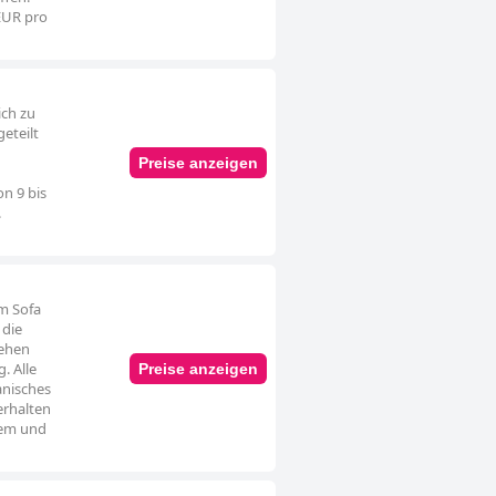
 EUR pro
ich zu
eteilt
Preise anzeigen
n 9 bis
.
m Sofa
 die
tehen
. Alle
Preise anzeigen
anisches
erhalten
nem und