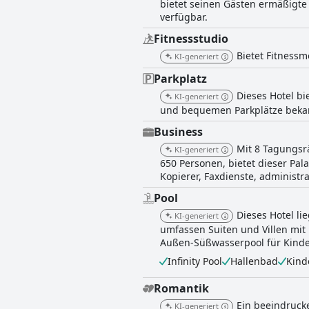
bietet seinen Gästen ermäßigte 
verfügbar.
Fitnessstudio
Bietet Fitnessm
KI-generiert
Parkplatz
Dieses Hotel bi
KI-generiert
und bequemen Parkplätze beka
Business
Mit 8 Tagungsr
KI-generiert
650 Personen, bietet dieser Pa
Kopierer, Faxdienste, administ
Pool
Dieses Hotel li
KI-generiert
umfassen Suiten und Villen mit
Außen-Süßwasserpool für Kinde
Infinity Pool
Hallenbad
Kind
Romantik
Ein beeindruck
KI-generiert