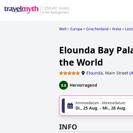
7,258,491 Hotels
in 60 Kategorien
Welt
>
Europa
>
Griechenland
>
Kreta
>
Lasit
Elounda Bay Pal
the World
Elounda
,
Main Street
(
A
Hervorragend
8.8
Anreisedatum - Abreisedatum
Di., 25 Aug. - Mi., 26 Aug.
INFO