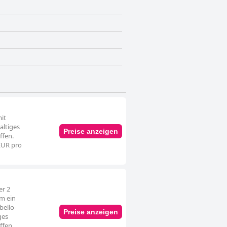
it
altiges
Preise anzeigen
ffen.
 EUR pro
er 2
m ein
bello-
Preise anzeigen
ges
ffen.