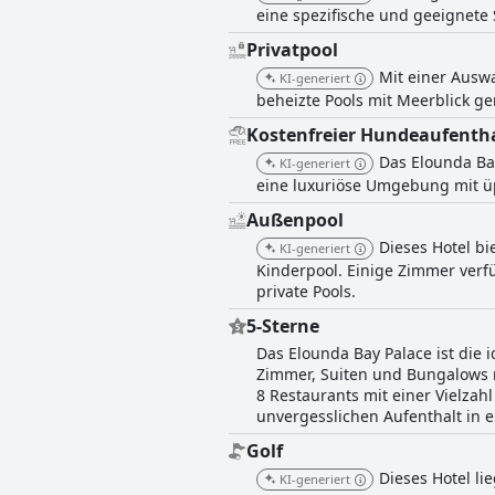
eine spezifische und geeignet
Privatpool
Mit einer Auswa
KI-generiert
beheizte Pools mit Meerblick ge
Kostenfreier Hundeaufenth
Das Elounda Bay
KI-generiert
eine luxuriöse Umgebung mit ü
Außenpool
Dieses Hotel b
KI-generiert
Kinderpool. Einige Zimmer verf
private Pools.
5-Sterne
Das Elounda Bay Palace ist die 
Zimmer, Suiten und Bungalows mi
8 Restaurants mit einer Vielz
unvergesslichen Aufenthalt in 
Golf
Dieses Hotel li
KI-generiert