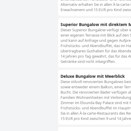
Alternativ erhalten Sie in allen À-la-ca
Erwachsenem und 15 EUR pro Kind zwische
Superior Bungalow mit direktem 
Dieser Superior Bungalow verfügt über 
einer eigenen Terrasse mit Blick auf de
und kann auf Anfrage und gegen Aufpreis
Frühstücks- und Abendbuffet, das im Haup
übertragbares Guthaben für das Abende
14 Jahren pro Tag gewährt, das für das 
Getränke sind nicht inbegriffen.
Deluxe Bungalow mit Meerblick
Diese stilvoll renovierten Bungalows b
sowie entweder einem Balkon, einer Ter
Bucht. Die renovierten Bäder verfügen a
Familien Wohneinheiten mit Verbindungs
Zimmer im Elounda Bay Palace sind mit H
Frühstücks- und Abendbuffet im Hauptres
Sie in allen À-la-carte-Restaurants de
15 EUR pro Kind zwischen 9 und 14 Jahren