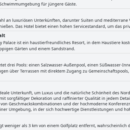
e Schwimmumgebung für jüngere Gäste.
hl an luxuriösen Unterkünften, darunter Suiten und mediterrane V
nießen. Das Hotel bietet einen hohen Servicestandard, um das pri
alt
 Palace ist ein haustierfreundliches Resort, in dem Haustiere kos
ppigen Gärten und einem Sandstrand.
ietet drei Pools: einen Salzwasser-Außenpool, einen Süßwasser-In
ügen über Terrassen mit direktem Zugang zu Gemeinschaftspools, 
ideale Unterkunft, um Luxus und die natürliche Schönheit des Nor
t sorgfältiger Dekoration und raffinierter Qualität in jedem Detai
ahl von Geschmackskombinationen und der hochmoderne Konferenz
einer Umgebung, in der sich hochwertige Dienstleistungen und hoh
egt weniger als 3 km von einem Golfplatz entfernt, wahrscheinlich