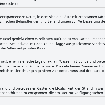
öne Strände.
n entspannenden Raum, in dem sich die Gäste mit erholsamen Körp
zinischen Behandlungen und Behandlungen zur Verbesserung de
.
te Hotel genießt einen exzellenten Ruf und ist von Gärten umgeben
Gärten, zwei private, mit der Blauen Flagge ausgezeichnete Sands
ter Villen mit privaten Pools.
nießt eine malerische Lage direkt am Wasser in Elounda und biete
e Sonnenliegen und Sonnenschirme. Die gehobenen Zimmer verfüg
omischen Einrichtungen gehören vier Restaurants und drei Bars, d
trand und bietet seinen Gästen die Möglichkeit, den Strand in we
onnenschirmen zu entspannen, die am Ufer zur Verfügung stehen.