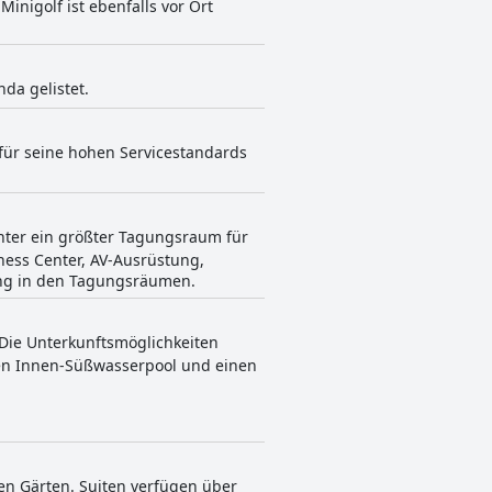
inigolf ist ebenfalls vor Ort
nda gelistet.
s für seine hohen Servicestandards
nter ein größter Tagungsraum für
ness Center, AV-Ausrüstung,
ang in den Tagungsräumen.
 Die Unterkunftsmöglichkeiten
nen Innen-Süßwasserpool und einen
en Gärten. Suiten verfügen über