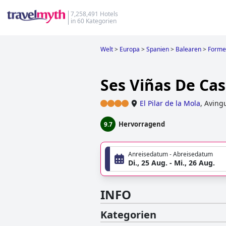
7,258,491 Hotels
in 60 Kategorien
Welt
>
Europa
>
Spanien
>
Balearen
>
Forme
Ses Viñas De Cas
El Pilar de la Mola
,
Aving
Hervorragend
9.7
Anreisedatum - Abreisedatum
Di., 25 Aug. - Mi., 26 Aug.
INFO
Kategorien