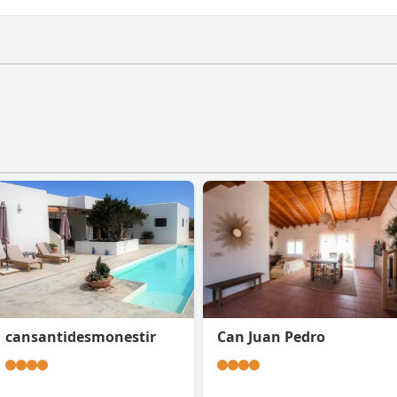
o hat keinen Fitnessraum.
cansantidesmonestir
Can Juan Pedro