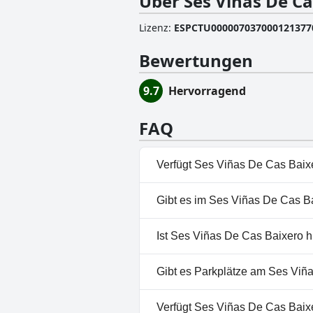
Über Ses Viñas De Ca
Lizenz
:
ESPCTU000007037000121377
Bewertungen
9.7
Hervorragend
FAQ
Verfügt Ses Viñas De Cas Baix
Ja, Ses Viñas De Cas Baixero 
Gibt es im Ses Viñas De Cas B
Nein, ein Spa ist im Ses Viñas
Ist Ses Viñas De Cas Baixero 
Nein, Ses Viñas De Cas Baixer
Gibt es Parkplätze am Ses Viñ
Ja, Parkmöglichkeiten sind im
Verfügt Ses Viñas De Cas Baix