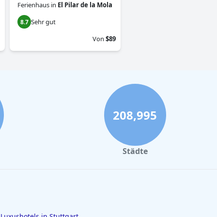
Ferienhaus
in
El Pilar de la Mola
Sehr gut
8.7
Von
$89
208,995
Städte
Luxushotels in Stuttgart