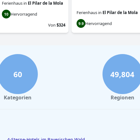
Ferienhaus
in
El Pilar de la Mola
Ferienhaus
in
El Pilar de la Mola
Hervorragend
10
Hervorragend
9.9
Von
$324
60
49,804
Kategorien
Regionen
4-Sterne-Hotels im Bayerischen Wald