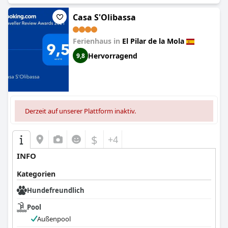
Casa S'Olibassa
Ferienhaus in
El Pilar de la Mola
Hervorragend
9,8
Derzeit auf unserer Plattform inaktiv.
$
+4
INFO
Kategorien
Hundefreundlich
Pool
Außenpool