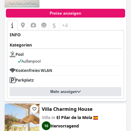
Preise anzeigen
$
+4
INFO
Kategorien
Pool
Außenpool
Kostenfreies WLAN
Parkplatz
Mehr anzeigen
Villa Charming House
Villa in
El Pilar de la Mola
Hervorragend
10