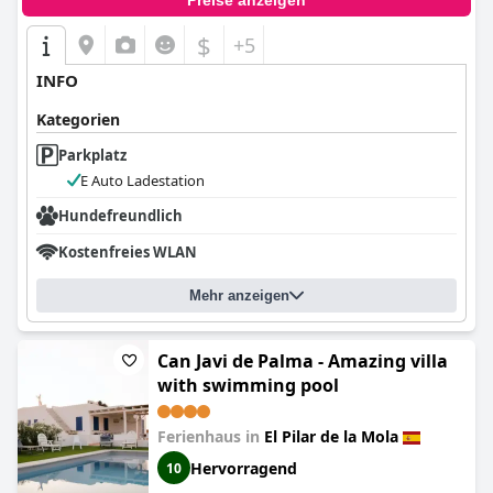
Preise anzeigen
$
+5
INFO
Kategorien
Parkplatz
E Auto Ladestation
Hundefreundlich
Kostenfreies WLAN
Mehr anzeigen
Can Javi de Palma - Amazing villa
with swimming pool
Ferienhaus in
El Pilar de la Mola
Hervorragend
10