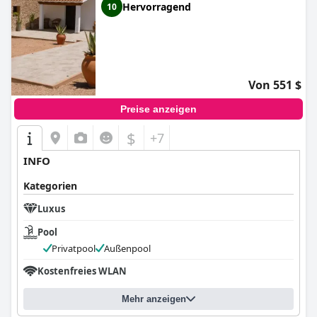
Hervorragend
10
Von 551 $
Preise anzeigen
$
+7
INFO
Kategorien
Luxus
Pool
Privatpool
Außenpool
Kostenfreies WLAN
Mehr anzeigen