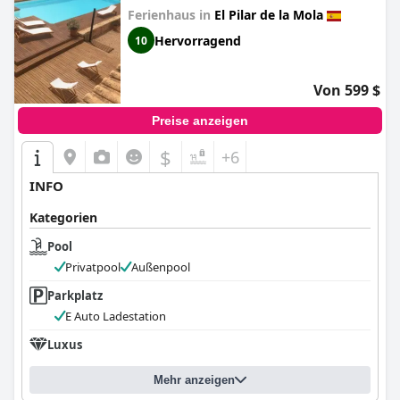
Ferienhaus in
El Pilar de la Mola
Hervorragend
10
Von 599 $
Preise anzeigen
$
+6
INFO
Kategorien
Pool
Privatpool
Außenpool
Parkplatz
E Auto Ladestation
Luxus
Mehr anzeigen