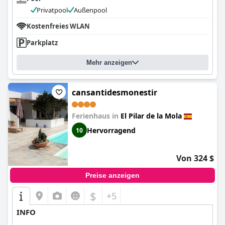
Privatpool
Außenpool
Kostenfreies WLAN
Parkplatz
Mehr anzeigen
cansantidesmonestir
Ferienhaus in
El Pilar de la Mola
Hervorragend
10
Von 324 $
Preise anzeigen
$
+5
INFO