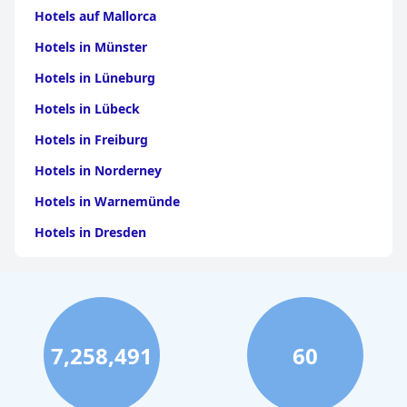
Hotels auf Mallorca
Hotels in Münster
Hotels in Lüneburg
Hotels in Lübeck
Hotels in Freiburg
Hotels in Norderney
Hotels in Warnemünde
Hotels in Dresden
Hotels am Bodensee
Hotels in Stuttgart
Hotels in Leipzig
7,258,491
60
Hotels in Bamberg
Hotels in Nürnberg