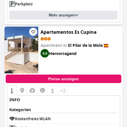
Parkplatz
Mehr anzeigen
Apartamentos Es Cupina
Apartment in
El Pilar de la Mola
Hervorragend
9,0
Preise anzeigen
$
+2
INFO
Kategorien
Kostenfreies WLAN