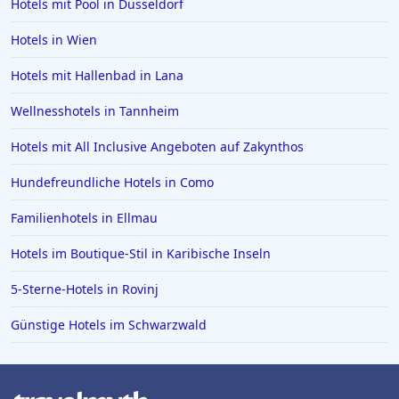
Hotels mit Pool in Düsseldorf
Hotels in Würzburg
Hotels in Borkum
Hotels in Wien
Hotels in Quedlinburg
Hotels mit Hallenbad in Lana
Hotels in der Sächsischen Schweiz
Wellnesshotels in Tannheim
Hotels in Speyer
Hotels mit All Inclusive Angeboten auf Zakynthos
Hotels in Bregenz
Hundefreundliche Hotels in Como
Hotels in Paguera
Hotels in Achen See
Familienhotels in Ellmau
Hotels in Marburg Biedenkopf
Hotels im Boutique-Stil in Karibische Inseln
Hotels in Punta Cana
5-Sterne-Hotels in Rovinj
Hotels in Burg
Günstige Hotels im Schwarzwald
Hotels in Ischgl
Hotels in Cochem
Hotels in Karibische Inseln