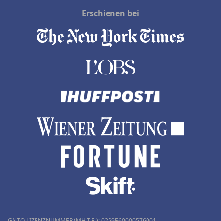
Erschienen bei
GNTO LIZENZNUMMER (MH.T.E.): 0259Ε60000576001