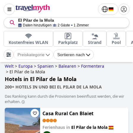
El Pilar de la Mola
Daten hinzufügen
2 Gäste
1 Zimmer
Kostenfreies WLAN
Parkplatz
Strand
Pool
Preiskategorie
Sortieren nach
Welt
>
Europa
>
Spanien
>
Balearen
>
Formentera
>
El Pilar de la Mola
Hotels in El Pilar de la Mola
200+ HOTELS IN UND BEI EL PILAR DE LA MOLA
Das Ranking kann durch die Provisionen beeinflusst werden, die wir
erhalten.
Casa Rural Can Blaiet
Ferienhaus in
El Pilar de la Mola