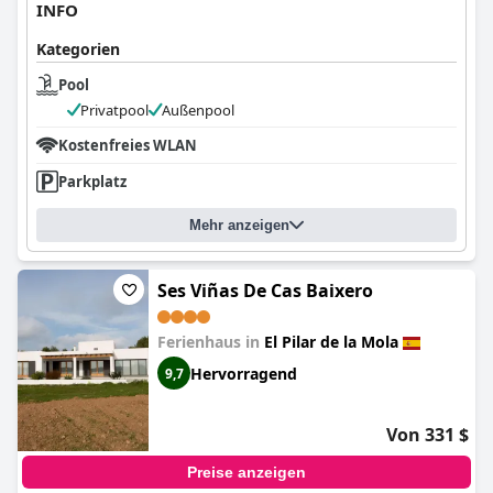
INFO
Kategorien
Pool
Privatpool
Außenpool
Kostenfreies WLAN
Parkplatz
Mehr anzeigen
Ses Viñas De Cas Baixero
Ferienhaus in
El Pilar de la Mola
Hervorragend
9,7
Von 331 $
Preise anzeigen