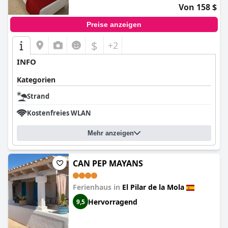
Von 158 $
Preise anzeigen
$
+2
INFO
Kategorien
Strand
Kostenfreies WLAN
Mehr anzeigen
CAN PEP MAYANS
Ferienhaus in
El Pilar de la Mola
Hervorragend
9,5