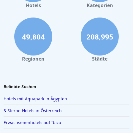
Hotels in Büsum
Hotels
Kategorien
Hotels in List auf Sylt
Hotels in London
Hotels in Heidelberg
49,804
208,995
Hotels in Timmendorfer Strand
Hotels im Harz
Regionen
Städte
Hotels in Flensburg
Hotels in Kassel
Hotels in Barcelona
Beliebte Suchen
Hotels in Palma de Mallorca
Hotels mit Aquapark in Ägypten
Hotels in Mailand
3-Sterne-Hotels in Österreich
Hotels auf Gran Canaria
Erwachsenenhotels auf Ibiza
Hotels in Zell am See