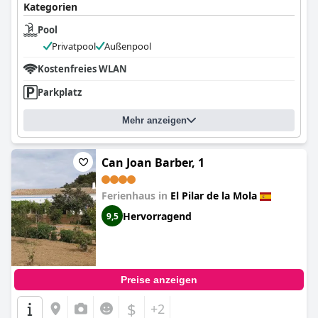
Kategorien
Pool
Privatpool
Außenpool
Kostenfreies WLAN
Parkplatz
Mehr anzeigen
Can Joan Barber, 1
Ferienhaus in
El Pilar de la Mola
Hervorragend
9,5
Preise anzeigen
$
+2