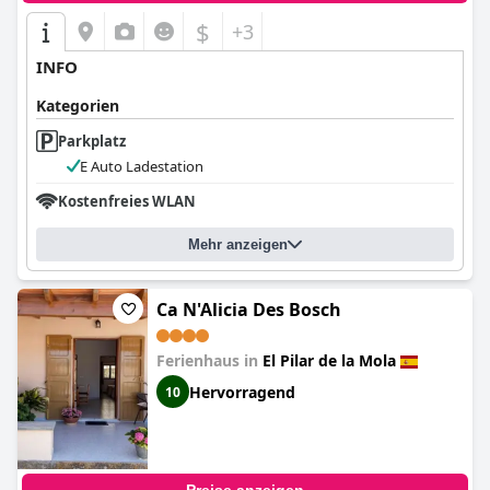
$
+3
INFO
Kategorien
Parkplatz
E Auto Ladestation
Kostenfreies WLAN
Mehr anzeigen
Ca N'Alicia Des Bosch
Ferienhaus in
El Pilar de la Mola
Hervorragend
10