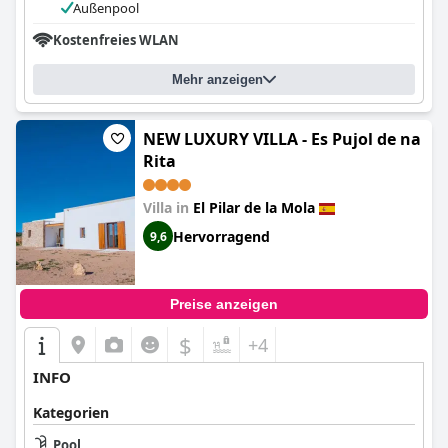
Außenpool
Kostenfreies WLAN
Mehr anzeigen
NEW LUXURY VILLA - Es Pujol de na
Rita
Villa in
El Pilar de la Mola
Hervorragend
9,6
Preise anzeigen
$
+4
INFO
Kategorien
Pool