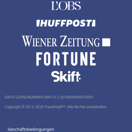
GNTO LIZENZNUMMER (MH.T.E.): 0259Ε60000576001
Copyright © 2012–2026 Travelmyth™. Alle Rechte vorbehalten.
Geschäftsbedingungen