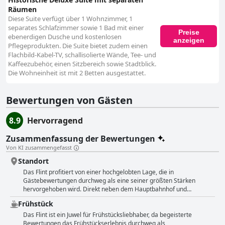
Räumen
Diese Suite verfügt über 1 Wohnzimmer, 1
separates Schlafzimmer sowie 1 Bad mit einer
Preise
ebenerdigen Dusche und kostenlosen
anzeigen
Pflegeprodukten. Die Suite bietet zudem einen
Flachbild-Kabel-TV, schallisolierte Wände, Tee- und
Kaffeezubehör, einen Sitzbereich sowie Stadtblick.
Die Wohneinheit ist mit 2 Betten ausgestattet.
Bewertungen von Gästen
8.9
Hervorragend
Zusammenfassung der Bewertungen
Von KI zusammengefasst
Standort
Das Flint profitiert von einer hochgelobten Lage, die in
Gästebewertungen durchweg als eine seiner größten Stärken
hervorgehoben wird. Direkt neben dem Hauptbahnhof und
Busbahnhof gelegen, ist die Lage des Hotels ideal für Reisende, die
Frühstück
auf öffentliche Verkehrsmittel angewiesen sind. Diese erstklassige
Lage bietet einen unglaublich bequemen Ausgangspunkt für
Das Flint ist ein Juwel für Frühstücksliebhaber, da begeisterte
Ausflüge nach Bregenz, zum Bodensee und zu anderen
Bewertungen das Frühstückserlebnis durchweg als