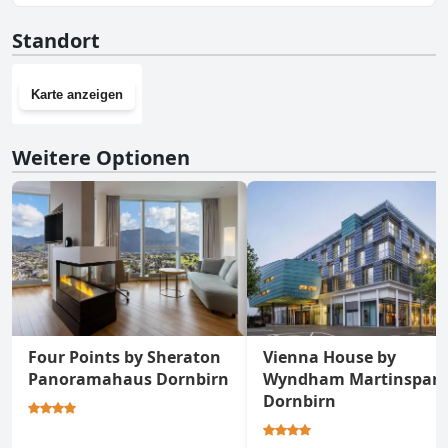
Nein, Das Flint hat keinen Fitnessraum.
Standort
Karte anzeigen
Weitere Optionen
Four Points by Sheraton
Vienna House by
Panoramahaus Dornbirn
Wyndham Martinspar
Dornbirn