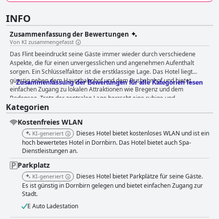
INFO
Zusammenfassung der Bewertungen
Von KI zusammengefasst
Das Flint beeindruckt seine Gäste immer wieder durch verschiedene
Aspekte, die für einen unvergesslichen und angenehmen Aufenthalt
sorgen. Ein Schlüsselfaktor ist die erstklassige Lage. Das Hotel liegt
günstig neben dem Hauptbahnhof und dem Busbahnhof und bietet
Zusammenfassung der Bewertungen für alle Kategorien lesen
einfachen Zugang zu lokalen Attraktionen wie Bregenz und dem
Bodensee. Trotz der zentralen Lage herrscht eine ruhige und
Kategorien
beschauliche Umgebung, was es zu einem idealen Ort für Urlaubs- und
Geschäftsreisende macht. Das Frühstückserlebnis im Das Flint wird oft
Kostenfreies WLAN
als außergewöhnlich beschrieben und bietet ein umfangreiches und
vielfältiges Buffet mit hochwertigen Zutaten und regionalen Produkten.
Dieses Hotel bietet kostenloses WLAN und ist ein
KI-generiert
Die Gäste schätzen den freundlichen Service und das gemütliche,
hoch bewertetes Hotel in Dornbirn. Das Hotel bietet auch Spa-
moderne Ambiente, was das Frühstück zu einem mit Spannung
Dienstleistungen an.
erwarteten Teil ihres Aufenthalts macht. Das Abendessen im
Parkplatz
hoteleigenen Restaurant wird ebenfalls hoch gelobt, mit seiner eleganten
Dieses Hotel bietet Parkplätze für seine Gäste.
KI-generiert
Atmosphäre und den köstlichen, ansprechend präsentierten Speisen. Die
Es ist günstig in Dornbirn gelegen und bietet einfachen Zugang zur
Speisekarte bietet eine Auswahl an Optionen, darunter traditionelle
Stadt.
österreichische Küche und ein ausgezeichnetes Entrecôte, alles zu fairen
Preisen. Ein kleiner Kellnerroboter verleiht dem kulinarischen Erlebnis
E Auto Ladestation
eine besondere Note. Die Zimmer werden von den Gästen als modern,