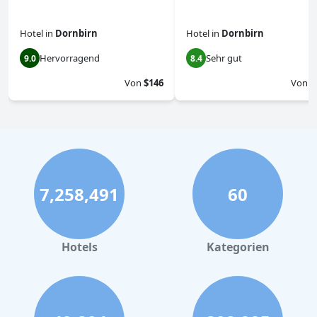
Hotel
in
Dornbirn
Hotel
in
Dornbirn
Hervorragend
Sehr gut
9.0
8.4
Von
$146
Von
$
7,258,491
60
Hotels
Kategorien