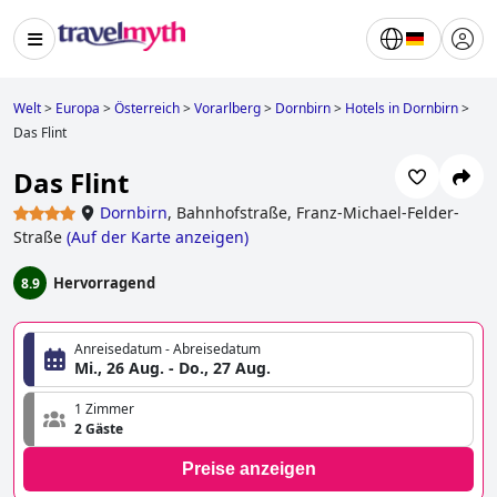
Welt
>
Europa
>
Österreich
>
Vorarlberg
>
Dornbirn
>
Hotels in Dornbirn
>
Das Flint
Das Flint
Dornbirn
,
Bahnhofstraße, Franz-Michael-Felder-
Straße
(
Auf der Karte anzeigen
)
Hervorragend
8.9
Anreisedatum - Abreisedatum
Mi., 26 Aug. - Do., 27 Aug.
1 Zimmer
2 Gäste
Preise anzeigen