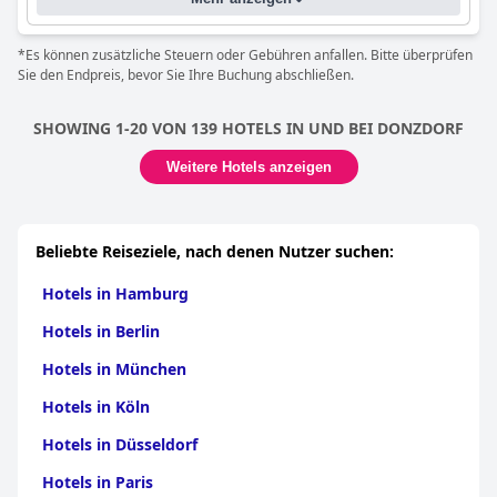
Einrichtungen erhöhen den Wert des Aufenthalts zusätzlich. Das
Hotel bietet eine ausgewogene Mischung aus Kosten und
Qualität, erfüllt die deutschen Drei-Sterne-Standards und bietet
*Es können zusätzliche Steuern oder Gebühren anfallen. Bitte überprüfen
eine zuverlässige und erschwingliche Option für Reisende.
Sie den Endpreis, bevor Sie Ihre Buchung abschließen.
Insgesamt bietet das
Hotel-Restaurant und Gästehaus Löwen
SHOWING 1-20 VON 139 HOTELS IN UND BEI DONZDORF
(Hotel-Restaurant Löwen)
ein zufriedenstellendes und
komfortables Erlebnis, das sich durch exzellente Küche,
Weitere Hotels anzeigen
Sauberkeit, freundliches Personal und eine günstige, aber
ruhige Lage auszeichnet.
Beliebte Reiseziele, nach denen Nutzer suchen:
Hotels in Hamburg
Hotels in Berlin
Hotels in München
Hotels in Köln
Hotels in Düsseldorf
Hotels in Paris