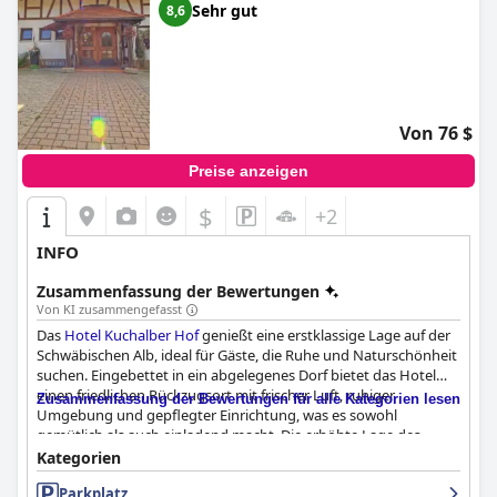
Sehr gut
8,6
Von 76 $
Preise anzeigen
$
+2
INFO
Zusammenfassung der Bewertungen
Von KI zusammengefasst
Das
Hotel Kuchalber Hof
genießt eine erstklassige Lage auf der
Schwäbischen Alb, ideal für Gäste, die Ruhe und Naturschönheit
suchen. Eingebettet in ein abgelegenes Dorf bietet das Hotel
einen friedlichen Rückzugsort mit frischer Luft, ruhiger
Zusammenfassung der Bewertungen für alle Kategorien lesen
Umgebung und gepflegter Einrichtung, was es sowohl
gemütlich als auch einladend macht. Die erhöhte Lage des
Hotels bietet einen atemberaubenden Panoramablick und ist
Kategorien
ideal für Wander- und Radsportbegeisterte mit zahlreichen
Parkplatz
Wegen und malerischen Landschaften in der Nähe.