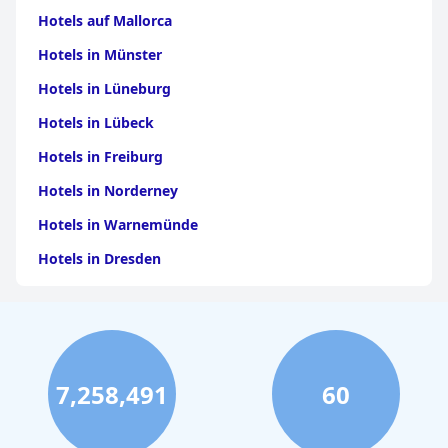
Hotels auf Mallorca
Hotels in Münster
Hotels in Lüneburg
Hotels in Lübeck
Hotels in Freiburg
Hotels in Norderney
Hotels in Warnemünde
Hotels in Dresden
Hotels am Bodensee
Hotels in Stuttgart
Hotels in Leipzig
7,258,491
60
Hotels in Bamberg
Hotels in Nürnberg