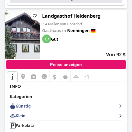
Landgasthof Heldenberg
2.4 Meilen von Donzdorf
Gasthaus in
Nenningen
Gut
7,7
Von 92 $
Preise anzeigen
$
+1
INFO
Kategorien
Günstig
Klein
Parkplatz