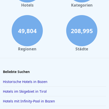
Hotels in Büsum
Hotels
Kategorien
Hotels in Kühlungsborn
Hotels in New York
Hotels in Las Vegas
49,804
208,995
Hotels auf Kreta
Hotels in Baden-Baden
Regionen
Städte
Hotels auf Fuerteventura
Hotels in Europa
Hotels in Fulda
Beliebte Suchen
Hotels in Goslar
Historische Hotels in Bozen
Hotels auf Bali
Hotels im Skigebiet in Tirol
Hotels im Sauerland
Hotels mit Infinity-Pool in Bozen
Hotels in Bardolino