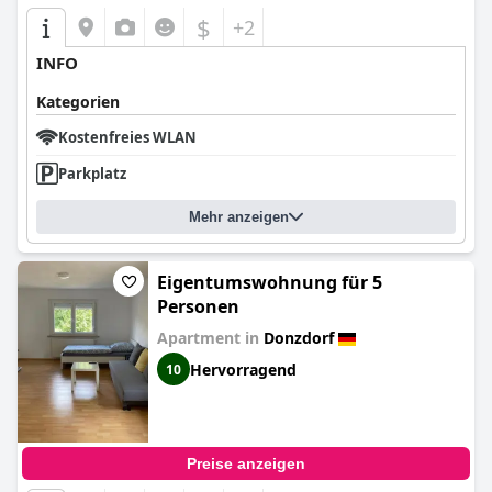
$
+2
INFO
Kategorien
Kostenfreies WLAN
Parkplatz
Mehr anzeigen
Eigentumswohnung für 5
Personen
Apartment in
Donzdorf
Hervorragend
10
Preise anzeigen