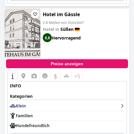
Hotel im Gässle
2.8 Meilen von Donzdorf
Hotel in
Süßen
Hervorragend
8,8
Preise anzeigen
$
+5
INFO
Kategorien
Klein
Familien
Hundefreundlich