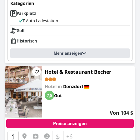
Kategorien
Parkplatz
E Auto Ladestation
Golf
Historisch
Mehr anzeigen
Hotel & Restaurant Becher
Hotel in
Donzdorf
Gut
7,5
Von 104 $
Preise anzeigen
$
+6