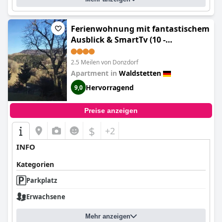
Ferienwohnung mit fantastischem
Ausblick & SmartTv (10 -
Ferienwohnung mit fantastischem
Ausblick & SmartTv)
2.5 Meilen von Donzdorf
Apartment in
Waldstetten
Hervorragend
9,0
Preise anzeigen
$
+2
INFO
Kategorien
Parkplatz
Erwachsene
Mehr anzeigen