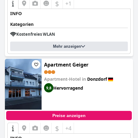
$
+1
INFO
Kategorien
Kostenfreies WLAN
Mehr anzeigen
Apartment Geiger
Apartment-Hotel in
Donzdorf
Hervorragend
9,8
Preise anzeigen
$
+4