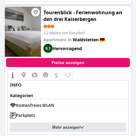
weiter empfehlen. Insgesamt ist das
Burghotel Staufeneck
ein
Hotel der Spitzenklasse, das ein luxuriöses und unvergessliches
Erlebnis bietet.
Tourenblick - Ferienwohnung an
den drei Kaiserbergen
2.2 Meilen von Donzdorf
Apartment in
Waldstetten
Hervorragend
9,1
Preise anzeigen
$
+2
INFO
Kategorien
Kostenfreies WLAN
Parkplatz
Mehr anzeigen