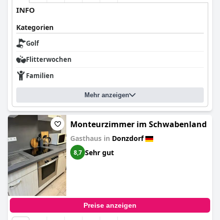
INFO
Kategorien
Golf
Flitterwochen
Familien
Mehr anzeigen
Monteurzimmer im Schwabenland
Gasthaus in
Donzdorf
Sehr gut
8,7
Preise anzeigen