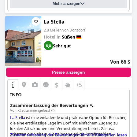
Mehr anzeigen
La Stella
2.8 Meilen von Donzdorf
Hotel in
Süßen
Sehr gut
8,0
Von 66 $
Preise anzeigen
$
+5
INFO
Zusammenfassung der Bewertungen
Von KI zusammengefasst
La Stella
ist eine einladende und praktische Option für Besucher,
die eine erstklassige Lage im Dorf mit einfachem Zugang zu
lokalen Attraktionen und Veranstaltungen bietet. Gäste
schätzen die Nähe zu Göppingen und die komfortablen
Zusammenfassung der Bewertungen für alle Kategorien lesen