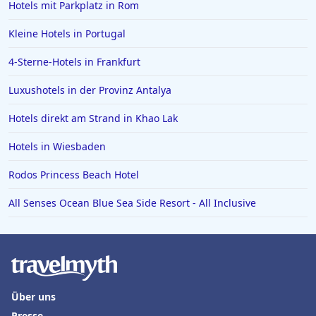
Hotels mit Parkplatz in Rom
Hotels auf den Malediven
Hotels in Brühl
Kleine Hotels in Portugal
Hotels in Mannheim
4-Sterne-Hotels in Frankfurt
Hotels in Ingolstadt
Luxushotels in der Provinz Antalya
Hotels in Aschaffenburg
Hotels direkt am Strand in Khao Lak
Hotels in Ramsau im Zillertal
Hotels in Wiesbaden
Hotels in Bad Tölz
Hotels in Basel
Rodos Princess Beach Hotel
Hotels in Detmold
All Senses Ocean Blue Sea Side Resort - All Inclusive
Hotels in Oberwiesenthal
Über uns
Presse