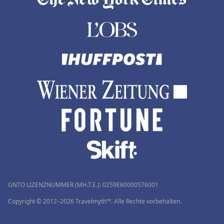
GNTO LIZENZNUMMER (MH.T.E.): 0259Ε60000576001
Copyright © 2012–2026 Travelmyth™. Alle Rechte vorbehalten.