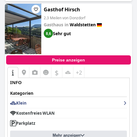
Gasthof Hirsch
2.3 Meilen von Donzdorf
Gasthaus in
Waldstetten
Sehr gut
8,6
Preise anzeigen
$
+2
INFO
Kategorien
Klein
Kostenfreies WLAN
Parkplatz
Mehr anzeigen