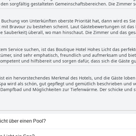
 den sorgfältig gestalteten Gemeinschaftsbereichen. Die Zimmer s
gen Möbeln ausgestattet, die einen wirklich komfortablen Aufentha
nrichtung bis zu den Möbeln ist alles brandneu. Die Gäste werden 
 Buchung von Unterkünften oberste Priorität hat, dann wird es Sie
r sind ruhig und geräumig. Alles in allem ist das Boutique Hotel Ho
 mit Bravour zu bestehen scheint. Laut Gästebewertungen ist das Ho
ortablen Urlaub in den Bergen verbringen möchten.
lose Sauberkeit) überall, wo man hinschaut. Die Zimmer und das ge
erten Zimmer sind sehr schön eingerichtet und sauber". In der Tat 
en Gästen geäußert wurde. Das Hotel wird nicht nur als sauber, so
em Service suchen, ist das Boutique Hotel Hohes Licht das perfekte 
legt" beschrieben. Diese Aufmerksamkeit für Sauberkeit erstreckt 
entümer, sind sehr emphatisch, freundlich und aufmerksam und bie
ls als "très propre" (sehr sauber) beschrieben werden. Es ist offe
 kompetent und hilfsbereit und sorgen dafür, dass sich die Gäste 
eit legt, um jedem Gast einen angenehmen Aufenthalt in einer m
und das Personal als freundliche, sehr nette und außergewöhnliche
t lieben. Insgesamt wird in den Bewertungen hervorgehoben, dass
ist ein hervorstechendes Merkmal des Hotels, und die Gäste loben
ich ist und dafür sorgt, dass sich die Gäste wie zu Hause fühlen, 
pa wird als schön, gut gepflegt und gemütlich beschrieben und v
ces noch weiter erhöht.
Dampfbad und Möglichkeiten zur Tiefenwärme. Der schicke und st
ie Gäste als besonders reizvoll empfanden. Insgesamt waren die 
rbar", "fantastisch" und "sehr schön".
icht über einen Pool?
t hat Pools, die zu einer oder mehreren der folgenden Kate