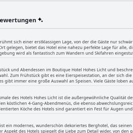
Bewertungen
 rühmt sich einer erstklassigen Lage, von der die Gäste nur schwä
 gelegen, bietet das Hotel eine nahezu perfekte Lage für alle, 
ung wird als fantastisch zum Wandern und Skifahren eingestuft,
äste waren beeindruckt von der Nähe der Unterkunft zum Sessellift
Skiabenteuer macht. Sie schätzten auch die ruhige Lage und erwä
tück und Abendessen im Boutique Hotel Hohes Licht und beschrei
he der Talstation des Sessellifts ist. Alles in allem wurde die Lag
ahl. Zum Frühstück gibt es eine Eierspeisestation, an der sich die 
 Ort für Wanderer und Skibegeisterte gleichermaßen angesehen.
s gibt immer eine große Auswahl an Speisen. Viele Gäste loben
teten Gerichten bietet, die als erstklassig gelten. Die Gäste könn
che, schmackhafte Produkte genießen. Vom köstlichen Frühstück b
ale des Hotels Hohes Licht ist die außergewöhnliche Qualität de
, wie man den Appetit seiner Gäste stillt.
n köstlichen 4-Gang-Abendmenüs, die ebenso abwechslungsreich 
lentierten Köche des Hotels sind garantiert ein Fest für Augen un
epunkt ihres Aufenthalts. Die Küche versteht es, lokale und sais
en Erlebnis führt. Ganz gleich, ob Sie in der Stimmung für klassi
 ist ein modernes, wunderschön dekoriertes Berghotel, das seinen
fantastische kulinarische Angebot des Hotels wird Sie sicher zufr
der Aspekt des Hotels spiegelt die Liebe zum Detail wider, von de