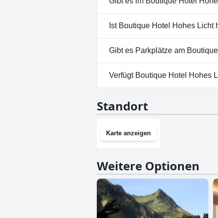
Gibt es im Boutique Hotel Hohe
Pool, Hallenbad.
Ja, es gibt ein Spa im Boutiq
Ist Boutique Hotel Hohes Licht
Fragebogen
Wellness
.
Nein, Boutique Hotel Hohes Li
Gibt es Parkplätze am Boutique
Ja, Parkmöglichkeiten sind im
Verfügt Boutique Hotel Hohes L
Nein, Boutique Hotel Hohes Li
Standort
Karte anzeigen
Weitere Optionen