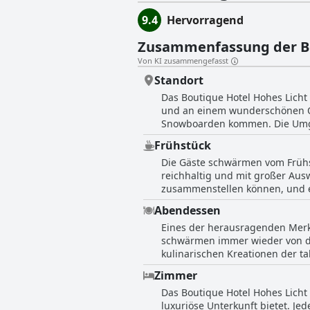
9.4
Hervorragend
Zusammenfassung der 
Von KI zusammengefasst
Standort
Das Boutique Hotel Hohes Licht
und an einem wunderschönen Ort
Snowboarden kommen. Die Umgeb
Gehminuten entfernt ist. Die G
Frühstück
Ausgangspunkt für Wander- und 
Die Gäste schwärmen vom Frühs
einen ruhigen Rückzug in der Nä
reichhaltig und mit großer Ausw
bewertet und als fantastischer
zusammenstellen können, und e
mit frischen und kreativ zuberei
Abendessen
individuell gestalten und fris
Eines der herausragenden Merkm
Boutique Hotel Hohes Licht weiß
schwärmen immer wieder von de
kulinarischen Kreationen der ta
bezeichnen die Gerichte als Höh
Zimmer
einem einzigartigen kulinarisch
Das Boutique Hotel Hohes Licht
Geschmacksrichtungen sind, das 
luxuriöse Unterkunft bietet. Je