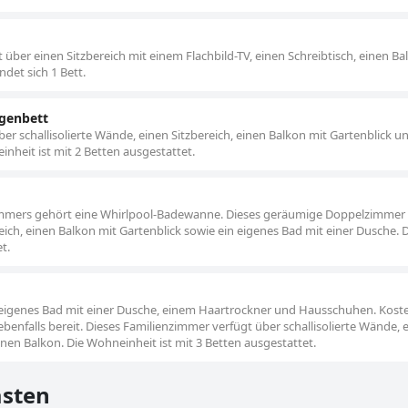
ber einen Sitzbereich mit einem Flachbild-TV, einen Schreibtisch, einen B
det sich 1 Bett.
genbett
 schallisolierte Wände, einen Sitzbereich, einen Balkon mit Gartenblick un
nheit ist mit 2 Betten ausgestattet.
mmers gehört eine Whirlpool-Badewanne. Dieses geräumige Doppelzimmer 
reich, einen Balkon mit Gartenblick sowie ein eigenes Bad mit einer Dusche. 
t.
 eigenes Bad mit einer Dusche, einem Haartrockner und Hausschuhen. Kost
enfalls bereit. Dieses Familienzimmer verfügt über schallisolierte Wände, 
einen Balkon. Die Wohneinheit ist mit 3 Betten ausgestattet.
sten