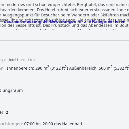
ein modernes und schön eingerichtetes Berghotel, das eine nahezu p
oarden kommen. Das Hotel rühmt sich einer erstklassigen Lage d
n Ausgangspunkt für Besucher beim Wandern oder Skifahren mach
sellift und schätzten die ruhige Lage. Sie erwähnten, dass es ein
Zusammenfassung der Bewertungen für alle Kategorien lesen
ion des Sessellifts ist. Das Frühstück und das Abendessen im Bout
einer großen Auswahl. Der Service beim Abendessen ist außergewö
sreich als auch exquisit sind. Die talentierten Küchenchefs des
r ein wirklich einzigartiges Esserlebnis. Die hellen, modernen un
die für einen angenehmen Aufenthalt sorgen. Das Hotel ist makell
otels Hohes Licht sind äußerst gastfreundlich und sorgen dafür, d
hebt die Qualität des angebotenen Services noch weiter an. Das S
tique Hotel Hohes Licht
 getrennten Bereiche für Familien und Erwachsene. Insgesamt ist d
ntspannenden und komfortablen Urlaub in den Bergen verbringen mö
2
2
2
en:
Innenbereich: 290 m
(3122 ft
) Außenbereich: 500 m
(5382 ft
ndlungsraum
r:
2
nrichtungen:
07:00 bis 20:00 das Hallenbad