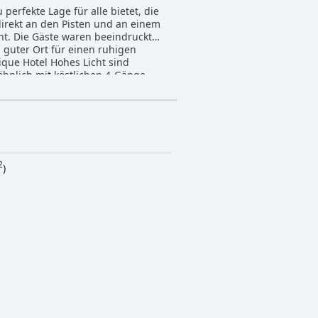
erfekte Lage für alle bietet, die
irekt an den Pisten und an einem
t. Die Gäste waren beeindruckt
 guter Ort für einen ruhigen
ique Hotel Hohes Licht sind
hnlich mit köstlichen 4-Gänge-
 Hotels verwenden lokale und
d makellos sauberen Zimmer sind mit
os sauber, und zwar überall, wo
ass sich die Gäste wie zu Hause
pa ist ein herausragendes Merkmal
as Boutique Hotel Hohes Licht ein
chten.
2
)