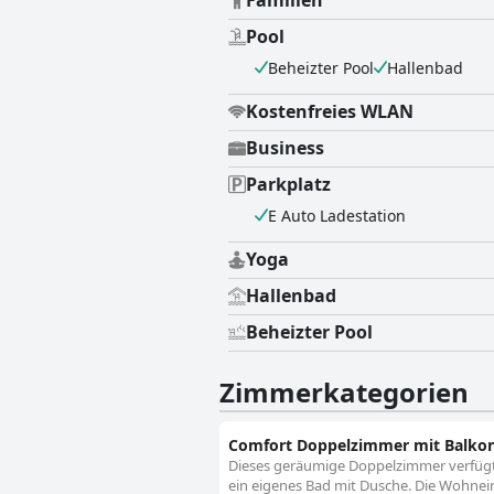
Pool
Beheizter Pool
Hallenbad
Kostenfreies WLAN
Business
Parkplatz
E Auto Ladestation
Yoga
Hallenbad
Beheizter Pool
Zimmerkategorien
Comfort Doppelzimmer mit Balko
Dieses geräumige Doppelzimmer verfügt ü
ein eigenes Bad mit Dusche. Die Wohneinh