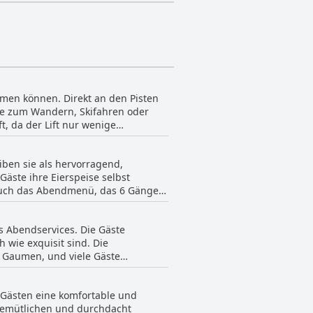
rmen können. Direkt an den Pisten
die zum Wandern, Skifahren oder
 da der Lift nur wenige
, was sie zu einem guten
hnten, dass es ein guter Ort für
ben sie als hervorragend,
e des Hotels Hohes Licht hoch
Gäste ihre Eierspeise selbst
 auch das Abendmenü, das 6 Gänge
en ihre Frühstücksbestellung
is zum Gourmet-Abendessen - das
s Abendservices. Die Gäste
wie exquisit sind. Die
d Gaumen, und viele Gäste
onale Zutaten zu verwenden, was zu
sche Küche oder abenteuerliche
 Gästen eine komfortable und
ieden stellen.
n gemütlichen und durchdacht