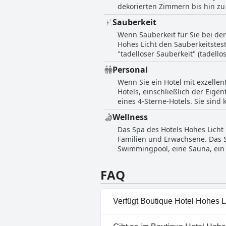
dekorierten Zimmern bis hin zu
tadellos sauber, mit hochwerti
Sauberkeit
komplett renoviert, von der Ei
Wenn Sauberkeit für Sie bei der
schätzen wissen, denn die Zimme
Hohes Licht den Sauberkeitstest
die einen erholsamen und komf
"tadelloser Sauberkeit" (tadel
ordentlich" und die "neu renovi
Personal
Gefühl zu sein, das von mehrer
Wenn Sie ein Hotel mit exzellent
"alles neuwertig und sehr gepf
Hotels, einschließlich der Eig
Pool, die von den Gästen ebenfal
eines 4-Sterne-Hotels. Sie sind
Licht großen Wert auf Sauberk
beschreiben die Hotelbesitzer 
Wellness
menschlich sind und ihre Arbei
Das Spa des Hotels Hohes Licht 
Hohes Licht äußerst gastfreundl
Familien und Erwachsene. Das S
Qualität des angebotenen Servi
Swimmingpool, eine Sauna, ein 
einen schönen Ruheraum, den d
und bezeichneten es als "wunde
FAQ
Verfügt Boutique Hotel Hohes L
Ja, Boutique Hotel Hohes Lich