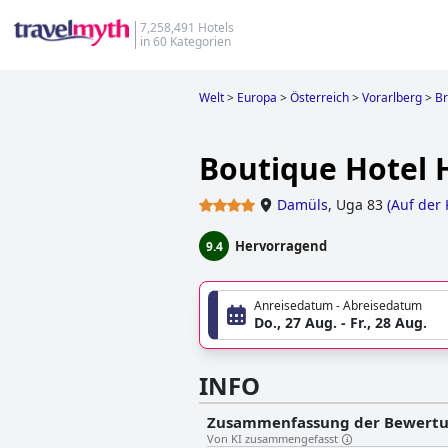
7,258,491 Hotels
in 60 Kategorien
Welt
>
Europa
>
Österreich
>
Vorarlberg
>
B
Boutique Hotel 
Damüls
,
Uga 83
(
Auf der 
Hervorragend
9.4
Anreisedatum - Abreisedatum
Do., 27 Aug. - Fr., 28 Aug.
INFO
Zusammenfassung der Bewert
Von KI zusammengefasst