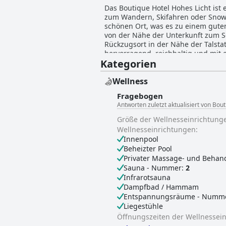
Das Boutique Hotel Hohes Licht ist 
zum Wandern, Skifahren oder Snowb
schönen Ort, was es zu einem gute
von der Nähe der Unterkunft zum Ses
Rückzugsort in der Nähe der Talstat
hervorragend, reichhaltig und mit 
Kategorien
Abendmenüs, die sowohl abwechslung
saisonale Zutaten und sorgen so fü
hochwertigen Möbeln ausgestattet, 
Wellness
man hinsieht. Die Mitarbeiter des H
Fragebogen
fühlen, und ihre Liebe zum Detail 
Antworten zuletzt aktualisiert von Bou
des Hotels und die Gäste loben die
ideales Ziel für alle, die einen e
Größe der Wellnesseinrichtung
Wellnesseinrichtungen:
Innenpool
Beheizter Pool
Privater Massage- und Beha
Sauna - Nummer:
2
Infrarotsauna
Dampfbad / Hammam
Entspannungsräume - Numme
Liegestühle
Öffnungszeiten der Wellnessei