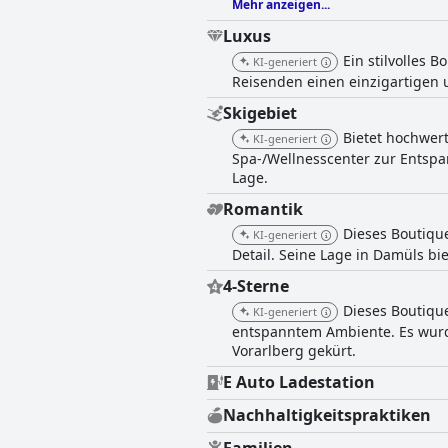
Mehr anzeigen...
Luxus
Ein stilvolles 
KI-generiert
Reisenden einen einzigartigen 
Skigebiet
Bietet hochwert
KI-generiert
Spa-/Wellnesscenter zur Entsp
Lage.
Romantik
Dieses Boutique
KI-generiert
Detail. Seine Lage in Damüls bi
4-Sterne
Dieses Boutiqu
KI-generiert
entspanntem Ambiente. Es wurde
Vorarlberg gekürt.
E Auto Ladestation
Nachhaltigkeitspraktiken
Familien