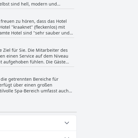
elbst sind hell, modern und
lt ermöglichen. Das Hotel wurde
die ruhige Atmosphäre des Hotels zu
 freuen zu hören, dass das Hotel
hes Licht ein ideales Ziel für alle,
tel "kraaknet" (fleckenlos) mit
samte Hotel sind "sehr sauber und
scheint "alles sehr sauber" ein
ndern auch als "sehr gepflegt" und
Ziel für Sie. Die Mitarbeiter des
sich auch auf die Sauna und den
ten einen Service auf dem Niveau
nsichtlich, dass das Hotel Hohes
gut aufgehoben fühlen. Die Gäste
akellosen Umgebung zu ermöglichen.
 Gastgeber, die professionell und
 das Personal im Boutique Hotel
 die getrennten Bereiche für
und dass die Liebe zum Detail die
erfügt über einen großen
ilvolle Spa-Bereich umfasst auch
Gäste vom Spa sehr beeindruckt
gorien gehören: Beheizter