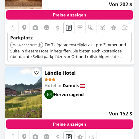
Von 202 $
Preise anzeigen
$
+1
Parkplatz
Ein Tiefgaragenstellplatz ist pro Zimmer und
KI-generiert
Suite in diesem Hotel inbegriffen. Sie bieten auch kostenlose
überdachte Selbstparkplätze vor Ort und rollstuhlgerechte
Parkplätze, was verschiedene bequeme Optionen bietet.
Ländle Hotel
Hotel in
Damüls
Hervorragend
9,4
Von 152 $
Preise anzeigen
$
+5