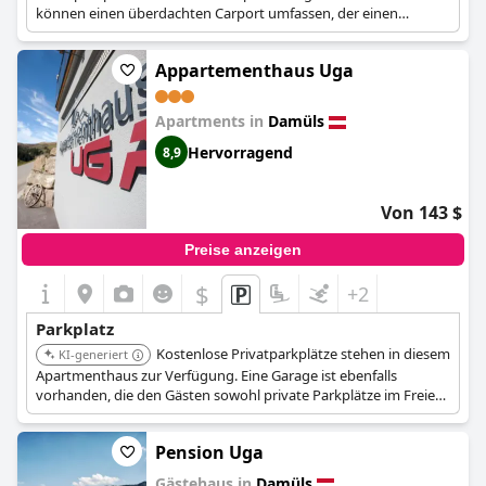
können einen überdachten Carport umfassen, der einen
zusätzlichen Schutz für Fahrzeuge bietet.
Appartementhaus Uga
Apartments in
Damüls
Hervorragend
8,9
Von 143 $
Preise anzeigen
$
+2
Parkplatz
Kostenlose Privatparkplätze stehen in diesem
KI-generiert
Apartmenthaus zur Verfügung. Eine Garage ist ebenfalls
vorhanden, die den Gästen sowohl private Parkplätze im Freien
als auch eine überdachte Option bietet.
Pension Uga
Gästehaus in
Damüls