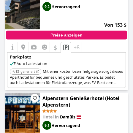
Hervorragend
9,2
Von 153 $
Preise anzeigen
$
+8
Parkplatz
E Auto Ladestation
Mit einer kostenlosen Tiefgarage sorgt dieses
KI-generiert
Aparthotel für bequemes und geschütztes Parken. Es bietet
auch Ladestationen für Elektrofahrzeuge, was EV-Besitzern
zusätzlichen Komfort bietet.
Alpenstern Genießerhotel (Hotel
Alpenstern)
Hotel in
Damüls
Hervorragend
9,1