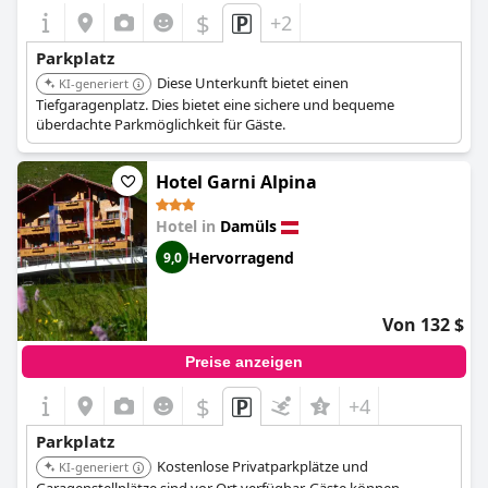
$
+2
Parkplatz
Diese Unterkunft bietet einen
KI-generiert
Tiefgaragenplatz. Dies bietet eine sichere und bequeme
überdachte Parkmöglichkeit für Gäste.
Hotel Garni Alpina
Hotel in
Damüls
Hervorragend
9,0
Von 132 $
Preise anzeigen
$
+4
Parkplatz
Kostenlose Privatparkplätze und
KI-generiert