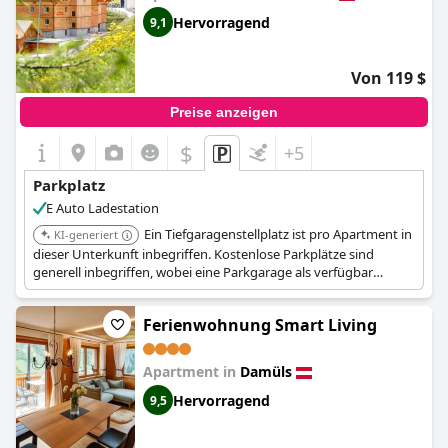
Hervorragend
9,1
Von 119 $
Preise anzeigen
$
+5
Parkplatz
E Auto Ladestation
Ein Tiefgaragenstellplatz ist pro Apartment in
KI-generiert
dieser Unterkunft inbegriffen. Kostenlose Parkplätze sind
generell inbegriffen, wobei eine Parkgarage als verfügbar
erwähnt wird.
Ferienwohnung Smart Living
Apartment in
Damüls
Hervorragend
9,5