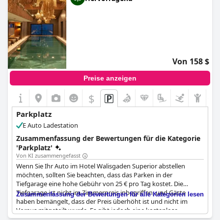
Von 158 $
Preise anzeigen
$
+1
Parkplatz
E Auto Ladestation
Zusammenfassung der Bewertungen für die Kategorie
'Parkplatz'
Von KI zusammengefasst
Wenn Sie Ihr Auto im Hotel Walisgaden Superior abstellen
möchten, sollten Sie beachten, dass das Parken in der
Tiefgarage eine hohe Gebühr von 25 € pro Tag kostet. Die
Tiefgarage ist nicht im Zimmerpreis inbegriffen, und Gäste
Zusammenfassung der Bewertungen für alle Kategorien lesen
haben bemängelt, dass der Preis überhöht ist und nicht im
Voraus mitgeteilt wurde. Es gibt jedoch eine kostenlose
alternative Parkmöglichkeit nur wenige Schritte vom Hotel