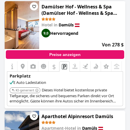
entfernt. Am letzten Tag konnten die Gäste ihr Auto bis nach
Damülser Hof - Wellness & Spa
dem Skifahren kostenlos in der Garage abstellen. Obwohl es
(Damülser Hof - Wellness & Spa
keine anderen Parkmöglichkeiten am Hotel gibt, haben sich die
Superior)
Gäste über die hohen Gebühren gewundert und geärgert.
Hotel in
Damüls
Wenn Sie also vorhaben, am Hotel zu parken, sollten Sie sich
darauf einstellen, dass Sie für den Komfort der Tiefgarage einen
Hervorragend
9,0
Aufpreis zahlen müssen.
Von 278 $
Preise anzeigen
$
Parkplatz
E Auto Ladestation
Dieses Hotel bietet kostenlose private
KI-generiert
Tiefgarage, die sicheres und bequemes Parken direkt vor Ort
ermöglicht. Gäste können ihre Autos sicher im Innenbereich
parken, geschützt vor dem Wetter.
Aparthotel Alpinresort Damüls
Apartment-Hotel in
Damüls