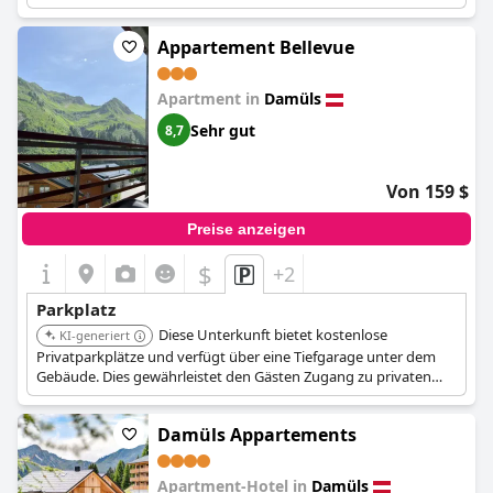
bequeme Parkmöglichkeiten vor Ort.
Appartement Bellevue
Apartment in
Damüls
Sehr gut
8,7
Von 159 $
Preise anzeigen
$
+2
Parkplatz
Diese Unterkunft bietet kostenlose
KI-generiert
Privatparkplätze und verfügt über eine Tiefgarage unter dem
Gebäude. Dies gewährleistet den Gästen Zugang zu privaten
Außen- und überdachten Parkplätzen.
Damüls Appartements
Apartment-Hotel in
Damüls