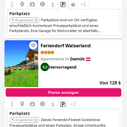
$
+5
Parkplatz
Parkplätze sind vor Ort verfügbar,
KI-generiert
einschließlich kostenloser Privatparkplätze und eines
Parkplatzes. Eine Garage für Motorräder ist ebenfalls
vorhanden, was Optionen für verschiedene Fahrzeugtypen
bietet.
Feriendorf Walserland
Apartments in
Damüls
Hervorragend
9,2
Von 128 $
Preise anzeigen
$
+2
Parkplatz
Dieses Feriendorf bietet kostenlose
KI-generiert
Privatparkplätze und einen Parkplatz. Einige Unterkünfte