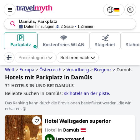
Damüls, Parkplatz
Daten hinzufügen
2 Gäste
1 Zimmer
Parkplatz
Kostenfreies WLAN
Skigebiet
Skihot
Preiskategorie
Sortieren nach
Welt
>
Europa
>
Österreich
>
Vorarlberg
>
Bregenz
>
Damüls
Hotels mit Parkplatz in Damüls
71 HOTELS IN UND BEI DAMULS
Beliebte Suchen in Damüls:
skihotels an der piste
.
Das Ranking kann durch die Provisionen beeinflusst werden, die wir
erhalten.
Hotel Walisgaden superior
Hotel in
Damüls
Hervorragend
8,9