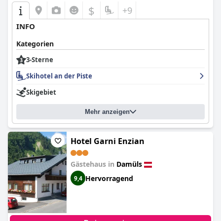
$
+9
INFO
Kategorien
3-Sterne
Skihotel an der Piste
Skigebiet
Mehr anzeigen
Hotel Garni Enzian
Gästehaus in
Damüls
Hervorragend
9,4