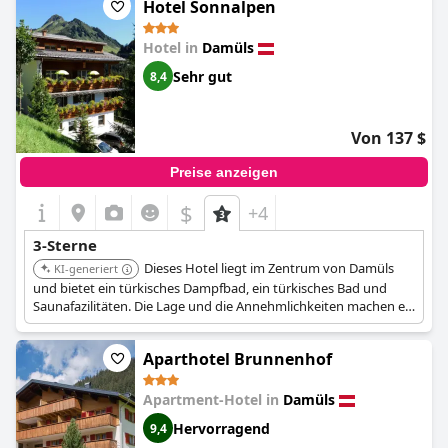
Hotel Sonnalpen
Hotel in
Damüls
Sehr gut
8,4
Von 137 $
Preise anzeigen
$
+4
3-Sterne
Dieses Hotel liegt im Zentrum von Damüls
KI-generiert
und bietet ein türkisches Dampfbad, ein türkisches Bad und
Saunafazilitäten. Die Lage und die Annehmlichkeiten machen es
ideal zur Entspannung.
Aparthotel Brunnenhof
Apartment-Hotel in
Damüls
Hervorragend
9,4