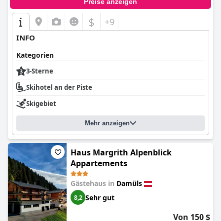
Preise anzeigen
$
+9
INFO
Kategorien
3-Sterne
Skihotel an der Piste
Skigebiet
Mehr anzeigen
Haus Margrith Alpenblick
Appartements
Gästehaus in
Damüls
Sehr gut
8,2
Von 150 $