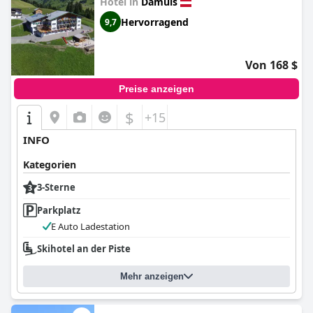
Hotel in
Damüls
Hervorragend
9,7
Von 168 $
Preise anzeigen
$
+15
INFO
Kategorien
3-Sterne
Parkplatz
E Auto Ladestation
Skihotel an der Piste
Mehr anzeigen