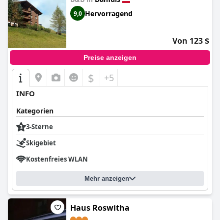
Hervorragend
9,0
Von 123 $
Preise anzeigen
$
+5
INFO
Kategorien
3-Sterne
Skigebiet
Kostenfreies WLAN
Mehr anzeigen
Haus Roswitha