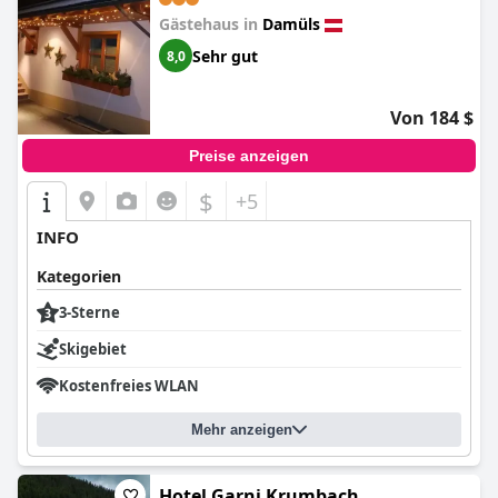
Gästehaus in
Damüls
Sehr gut
8,0
Von 184 $
Preise anzeigen
$
+5
INFO
Kategorien
3-Sterne
Skigebiet
Kostenfreies WLAN
Mehr anzeigen
Hotel Garni Krumbach