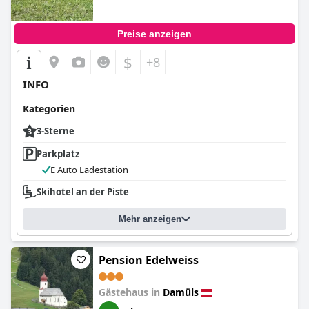
Preise anzeigen
$
+8
INFO
Kategorien
3-Sterne
Parkplatz
E Auto Ladestation
Skihotel an der Piste
Mehr anzeigen
Pension Edelweiss
Gästehaus in
Damüls