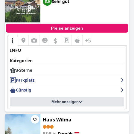
Sehr gut
8,6
Preise anzeigen
$
+5
INFO
Kategorien
3-Sterne
Parkplatz
Günstig
Mehr anzeigen
Haus Wilma
B&B in
Damüls