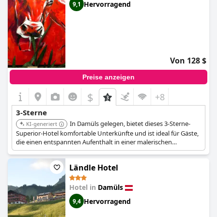
Hervorragend
9,1
Von 128 $
Preise anzeigen
$
+8
3-Sterne
In Damüls gelegen, bietet dieses 3-Sterne-
KI-generiert
Superior-Hotel komfortable Unterkünfte und ist ideal für Gäste,
die einen entspannten Aufenthalt in einer malerischen
Umgebung suchen. Es verfügt über gut ausgestattete Zimmer
und eine Reihe von Annehmlichkeiten.
Ländle Hotel
Hotel in
Damüls
Hervorragend
9,4