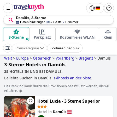
Damüls, 3-Sterne
Daten hinzufügen
2 Gäste
1 Zimmer
3-Sterne
Parkplatz
Kostenfreies WLAN
Klein
Preiskategorie
Sortieren nach
Welt
>
Europa
>
Österreich
>
Vorarlberg
>
Bregenz
>
Damüls
3-Sterne-Hotels in Damüls
35 HOTELS IN UND BEI DAMULS
Beliebte Suchen in Damüls:
skihotels an der piste
.
Das Ranking kann durch die Provisionen beeinflusst werden, die wir
erhalten.
Hotel Lucia - 3 Sterne Superior
Hotel in
Damüls