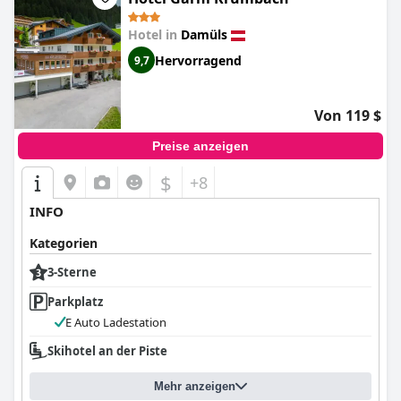
Hotel in
Damüls
Hervorragend
9,7
Von 119 $
Preise anzeigen
$
+8
INFO
Kategorien
3-Sterne
Parkplatz
E Auto Ladestation
Skihotel an der Piste
Mehr anzeigen