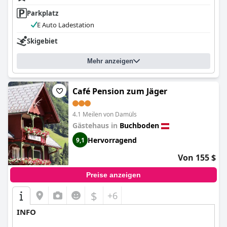
Parkplatz
E Auto Ladestation
Skigebiet
Mehr anzeigen
Café Pension zum Jäger
4.1 Meilen von Damüls
Gästehaus in
Buchboden
Hervorragend
9,1
Von 155 $
Preise anzeigen
$
+6
INFO