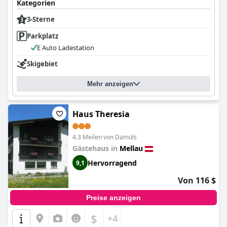
Kategorien
3-Sterne
Parkplatz
E Auto Ladestation
Skigebiet
Mehr anzeigen
Haus Theresia
4.3 Meilen von Damüls
Gästehaus in
Mellau
Hervorragend
9,1
Von 116 $
Preise anzeigen
$
+4