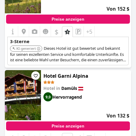
Von 152 $
Preise anzeigen
$
+5
3-Sterne
Dieses Hotel ist gut bewertet und bekannt
KI-generiert
für seinen exzellenten Service und komfortable Unterkünfte. Es
ist eine beliebte Wahl unter Besuchern, die einen zuverlässigen
und angenehmen Aufenthalt suchen.
Hotel Garni Alpina
Hotel in
Damüls
Hervorragend
9,0
Von 132 $
Preise anzeigen