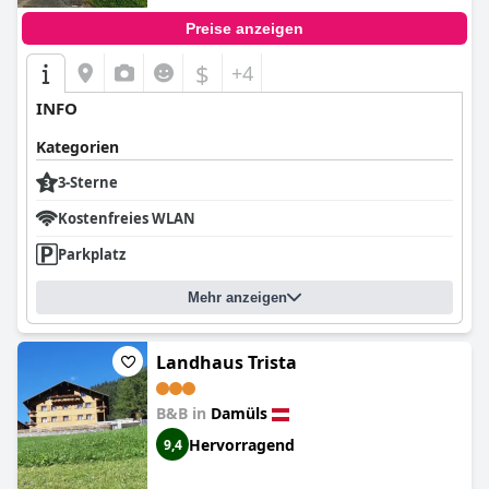
Preise anzeigen
$
+4
INFO
Kategorien
3-Sterne
Kostenfreies WLAN
Parkplatz
Mehr anzeigen
Landhaus Trista
B&B in
Damüls
Hervorragend
9,4