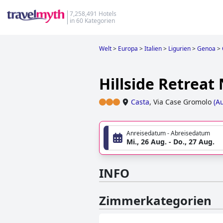
7,258,491 Hotels
in 60 Kategorien
Welt
>
Europa
>
Italien
>
Ligurien
>
Genoa
>
Hillside Retreat
Casta
,
Via Case Gromolo
(
Au
Anreisedatum - Abreisedatum
Mi., 26 Aug. - Do., 27 Aug.
INFO
Zimmerkategorien