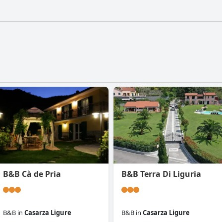
Terre hat keinen Fitnessraum.
B&B Cà de Pria
B&B Terra Di Liguria
B&B
in
Casarza Ligure
B&B
in
Casarza Ligure