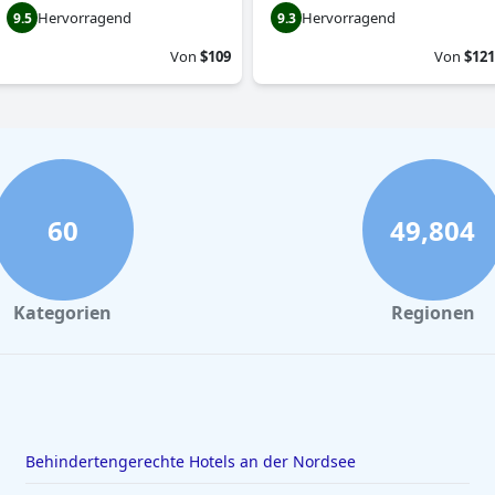
Hervorragend
Hervorragend
9.5
9.3
Von
$109
Von
$121
60
49,804
Kategorien
Regionen
Behindertengerechte Hotels an der Nordsee