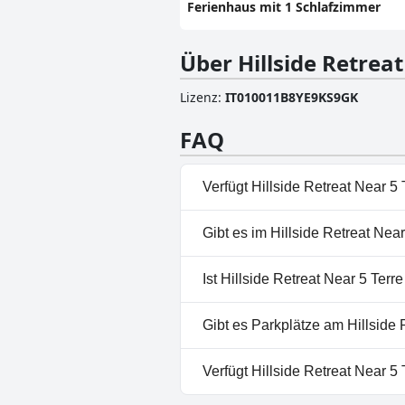
Ferienhaus mit 1 Schlafzimmer
Über Hillside Retreat
Lizenz
:
IT010011B8YE9KS9GK
FAQ
Verfügt Hillside Retreat Near 5
Nein, Hillside Retreat Near 5 T
Gibt es im Hillside Retreat Nea
Nein, ein Spa ist im Hillside R
Ist Hillside Retreat Near 5 Terr
Nein, Hillside Retreat Near 5 
Gibt es Parkplätze am Hillside 
Nein, im Hillside Retreat Near
Verfügt Hillside Retreat Near 5