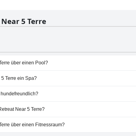
 Near 5 Terre
 Terre über einen Pool?
erre hat keinen Pool.
r 5 Terre ein Spa?
etreat Near 5 Terre nicht vorhanden.
e hundefreundlich?
Terre erlaubt keine Hunde.
Retreat Near 5 Terre?
 5 Terre gibt es keine Parkmöglichkeiten.
 Terre über einen Fitnessraum?