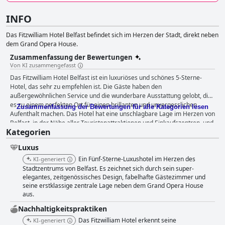
INFO
Das Fitzwilliam Hotel Belfast befindet sich im Herzen der Stadt, direkt neben
dem Grand Opera House.
Zusammenfassung der Bewertungen
Von KI zusammengefasst
Das Fitzwilliam Hotel Belfast ist ein luxuriöses und schönes 5-Sterne-
Hotel, das sehr zu empfehlen ist. Die Gäste haben den
außergewöhnlichen Service und die wunderbare Ausstattung gelobt, die
es zu einem perfekten Ort für einen brillanten und unvergesslichen
Zusammenfassung der Bewertungen für alle Kategorien lesen
Aufenthalt machen. Das Hotel hat eine unschlagbare Lage im Herzen von
Belfast, in der Nähe aller Touristenattraktionen und Einkaufszentren, und
Kategorien
bietet dennoch eine ruhige und entspannte Atmosphäre. Das Frühstück
ist köstlich, die Zutaten sind von bester Qualität und die Präsentation
Luxus
ausgezeichnet, und die Zimmer sind geräumig, gut ausgestattet und mit
luxuriösen Toilettenartikeln versehen. Das Hotel ist außerordentlich
Ein Fünf-Sterne-Luxushotel im Herzen des
KI-generiert
sauber und makellos aufgeräumt, und das Personal ist außergewöhnlich.
Stadtzentrums von Belfast. Es zeichnet sich durch sein super-
In zahlreichen Gästebewertungen werden seine Hilfsbereitschaft,
elegantes, zeitgenössisches Design, fabelhafte Gästezimmer und
seine erstklassige zentrale Lage neben dem Grand Opera House
Freundlichkeit und Professionalität gelobt. Die Betten sind superbequem
aus.
und die Gäste hatten einen komfortablen und angenehmen Aufenthalt.
Das Fitzwilliam Hotel ist der beste Ort für einen Luxusaufenthalt, perfekt
Nachhaltigkeitspraktiken
für besondere Anlässe wie Geburtstage oder als perfektes
Das Fitzwilliam Hotel erkennt seine
KI-generiert
Weihnachtsgeschenk. Trotz einiger negativer Rückmeldungen in Bezug