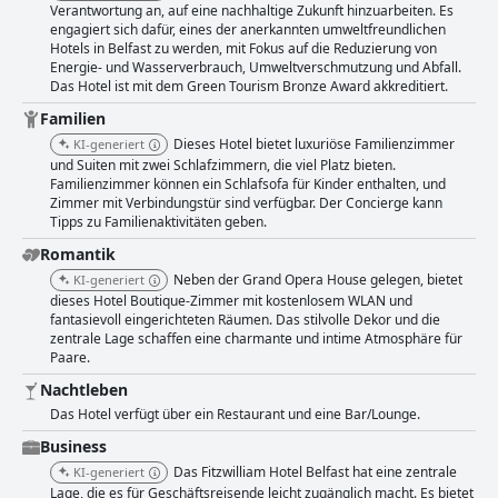
Verantwortung an, auf eine nachhaltige Zukunft hinzuarbeiten. Es
auf die Präsentation bleibt das Fitzwilliam Hotel ein außergewöhnlicher
engagiert sich dafür, eines der anerkannten umweltfreundlichen
Ort mit einem unglaublichen Personal, das darauf wartet, Ihren
Hotels in Belfast zu werden, mit Fokus auf die Reduzierung von
Aufenthalt außergewöhnlich zu machen. Sehr empfehlenswert für jeden,
Energie- und Wasserverbrauch, Umweltverschmutzung und Abfall.
der ein bisschen Luxus in seinem Aufenthalt haben möchte!
Das Hotel ist mit dem Green Tourism Bronze Award akkreditiert.
Familien
Dieses Hotel bietet luxuriöse Familienzimmer
KI-generiert
und Suiten mit zwei Schlafzimmern, die viel Platz bieten.
Familienzimmer können ein Schlafsofa für Kinder enthalten, und
Zimmer mit Verbindungstür sind verfügbar. Der Concierge kann
Tipps zu Familienaktivitäten geben.
Romantik
Neben der Grand Opera House gelegen, bietet
KI-generiert
dieses Hotel Boutique-Zimmer mit kostenlosem WLAN und
fantasievoll eingerichteten Räumen. Das stilvolle Dekor und die
zentrale Lage schaffen eine charmante und intime Atmosphäre für
Paare.
Nachtleben
Das Hotel verfügt über ein Restaurant und eine Bar/Lounge.
Business
Das Fitzwilliam Hotel Belfast hat eine zentrale
KI-generiert
Lage, die es für Geschäftsreisende leicht zugänglich macht. Es bietet