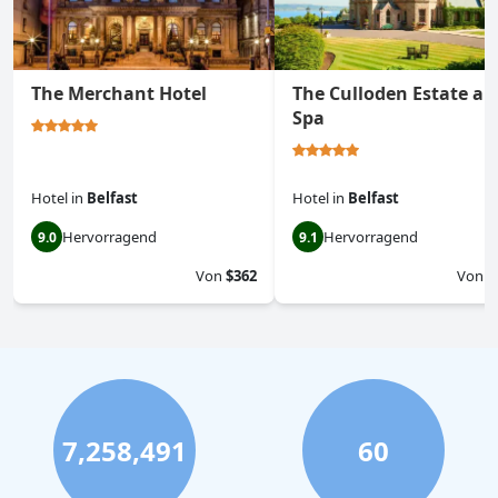
The Merchant Hotel
The Culloden Estate an
Spa
Hotel
in
Belfast
Hotel
in
Belfast
Hervorragend
Hervorragend
9.0
9.1
Von
$362
Von
$
7,258,491
60