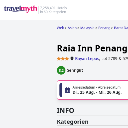
7,258,491 Hotels
in 60 Kategorien
Welt
>
Asien
>
Malaysia
>
Penang
>
Barat D
Raia Inn Penang
Bayan Lepas
,
Lot 5789 & 57
Sehr gut
8.2
Anreisedatum - Abreisedatum
Di., 25 Aug. - Mi., 26 Aug.
INFO
Kategorien