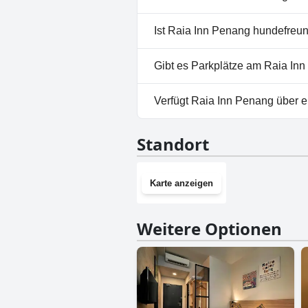
Nein, ein Spa ist im Raia Inn 
Ist Raia Inn Penang hundefreun
Nein, Raia Inn Penang erlaubt
Gibt es Parkplätze am Raia In
Ja, Parkmöglichkeiten sind im
Verfügt Raia Inn Penang über 
Nein, Raia Inn Penang hat kei
Standort
Karte anzeigen
Weitere Optionen