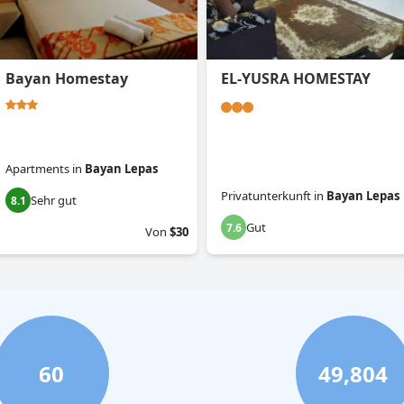
Bayan Homestay
EL-YUSRA HOMESTAY
Apartments
in
Bayan Lepas
Privatunterkunft
in
Bayan Lepas
Sehr gut
8.1
Gut
7.6
Von
$30
60
49,804