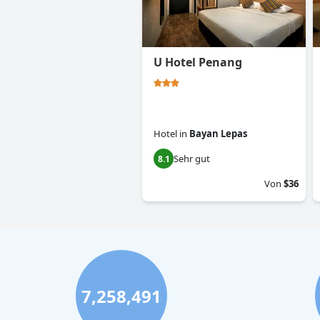
U Hotel Penang
Hotel
in
Bayan Lepas
Sehr gut
8.1
Von
$36
7,258,491