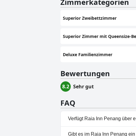
Zimmerkategorien
Superior Zweibettzimmer
Superior Zimmer mit Queensize-Be
Deluxe Familienzimmer
Bewertungen
8.2
Sehr gut
FAQ
Verfügt Raia Inn Penang über 
Nein, Raia Inn Penang hat kei
Gibt es im Raia Inn Penang ei