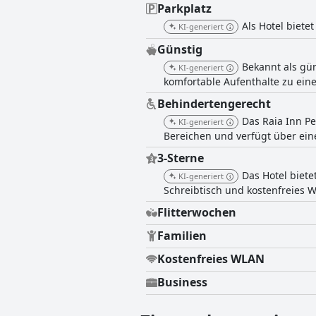
Parkplatz
Als Hotel biete
KI-generiert
Günstig
Bekannt als gün
KI-generiert
komfortable Aufenthalte zu eine
Behindertengerecht
Das Raia Inn Pe
KI-generiert
Bereichen und verfügt über ein
3-Sterne
Das Hotel biet
KI-generiert
Schreibtisch und kostenfreies W
Flitterwochen
Familien
Kostenfreies WLAN
Business