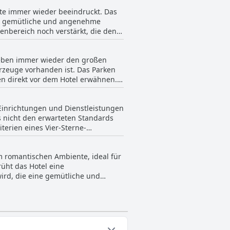
nd Platz für Entspannung.
te immer wieder beeindruckt. Das
g das hervorragende Preis-
ine gemütliche und angenehme
genehmer gestaltet. Trotz einer
nbereich noch verstärkt, die den
 angesehen. Insgesamt schneidet das
ehr gut ab.
l wird als sehr angenehm warm
heben immer wieder den großen
räumig und verfügt über zahlreiche
hrzeuge vorhanden ist. Das Parken
en direkt vor dem Hotel erwähnen.
n entspannendes Bad oder ein
erheit und Komfort.
f die Bedürfnisse der Gäste ein.
Einrichtungen und Dienstleistungen
es nicht den erwarteten Standards
terien eines Vier-Sterne-
ter den Erwartungen zurückbleibt.
fassende Vier-Sterne-
 romantischen Ambiente, ideal für
pe mit 15 Stufen, die für Gäste mit
üht das Hotel eine
schaften eines Vier-Sterne-Hauses,
ird, die eine gemütliche und
sser an die Erwartungen
auf ausgelegt sind, eine angenehme
re trägt zum Charme bei und macht
 gemütlichen Kurzurlaub werden
s zu einem wahrhaft romantischen