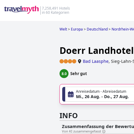
7,258,491 Hotels
in 60 Kategorien
Welt
>
Europa
>
Deutschland
>
Nordrhein-We
Doerr Landhotel
Bad Laasphe
,
Sieg-Lahn-
Sehr gut
8.0
Anreisedatum - Abreisedatum
Mi., 26 Aug. - Do., 27 Aug.
INFO
Zusammenfassung der Bewert
Von KI zusammengefasst