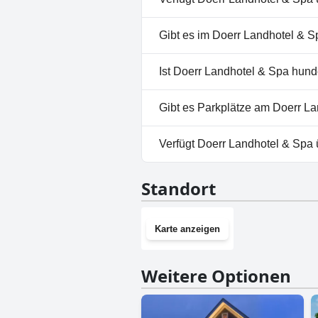
Ja, Doerr Landhotel & Spa hat
Gibt es im Doerr Landhotel & S
Hallenbad.
Ja, es gibt ein Spa im Doerr L
Ist Doerr Landhotel & Spa hund
Nein, Doerr Landhotel & Spa e
Gibt es Parkplätze am Doerr L
Ja, Parkmöglichkeiten sind i
Verfügt Doerr Landhotel & Spa
Nein, Doerr Landhotel & Spa h
Standort
Karte anzeigen
Weitere Optionen