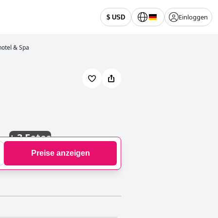
Einloggen
$ USD
otel & Spa
+
3 Fotos
Preise anzeigen