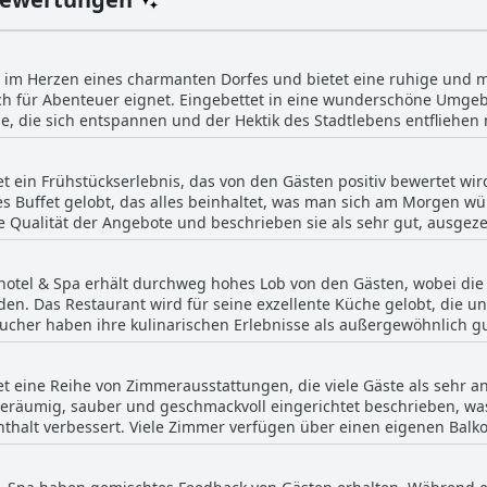
t im Herzen eines charmanten Dorfes und bietet eine ruhige und 
h für Abenteuer eignet. Eingebettet in eine wunderschöne Umgeb
lle, die sich entspannen und der Hektik des Stadtlebens entfliehe
s ein ausgezeichneter Ausgangspunkt für Wanderer und Outdoor-E
 vor der Tür bietet. Die Lage zeichnet sich durch eine gute Erreichbarkeit
t ein Frühstückserlebnis, das von den Gästen positiv bewertet wird
em Bahnhof und in bequemer Nähe zu einer Bushaltestelle liegt, 
s Buffet gelobt, das alles beinhaltet, was man sich am Morgen wü
 Hauptstraße liegt, was einen zusätzlichen Komfort bietet, bleibt e
 Qualität der Angebote und beschrieben sie als sehr gut, ausgez
en die Umgebung ideal zum Ausruhen, Wandern, Spazierengehen, 
itete Spiegeleier und überraschend leckerer Kaffee aus dem Automa
ze sind vorhanden, was einen zusätzlichen Komfort für Reisende
des Hotels im malerischen Hügelland ermöglicht es den Besuchern, 
otel & Spa erhält durchweg hohes Lob von den Gästen, wobei die
rt, sodass sich die Gäste wie zu Hause fühlen. Ein kleiner Verbes
en, egal ob sie eine Wanderung unternehmen oder einfach nur die
en. Das Restaurant wird für seine exzellente Küche gelobt, die u
scher Optionen und die Verlängerung der Frühstückszeiten an Woc
esucher haben ihre kulinarischen Erlebnisse als außergewöhnlich g
Spa reichhaltig, schmackhaft und wurde für seine Vielfalt und Qual
gessen zu haben. Die À-la-carte-Optionen und mehrgängigen Men
den Service des Restaurants als sehr
et eine Reihe von Zimmerausstattungen, die viele Gäste als sehr
same und motivierte Personal unterstreicht. Frische und regiona
räumig, sauber und geschmackvoll eingerichtet beschrieben, wa
i Gerichte wie Filetsteak und Forelle das Talent des Küchenchefs 
nthalt verbessert. Viele Zimmer verfügen über einen eigenen Bal
in hervorragendes und super leckeres Essen empfohlen, was es z
te schätzen die modernen Annehmlichkeiten wie Fußbodenheizung
das herzhafte Frühstück das exzellente Abendessen und sorgt dafü
ool-Badewannen in bestimmten Zimmern. Die Zimmer spiegeln eine
ginnen und beenden.