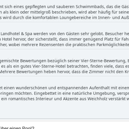
groß genug als auch als riesig beschrieben wird, bietet ausreiche
mt sich eines gepflegten und sauberen Schwimmbads, das die Gäs
ls hervorragend bezeichnet. Das Feedback der Gäste betont häufi
n als klein oder mittelgroß beschrieben, wird aber häufig für se
s freundliche und zuvorkommende Personal den Aufenthalt noch an
s wird durch die komfortablen Loungebereiche im Innen- und Auße
was klein sei, wird er allgemein als ausreichend und erstklassig
ßeren, außergewöhnlichen Wellnessbereichs, der
ufgrund seiner Attraktivität und seines umfangreichen Angebots s
irlpool und einen Hot Tub umfasst. Die Wassertemperatur im Poo
r Landhotel & Spa werden von den Gästen sehr gelobt. Besucher 
ationellen Schwimmerlebnis beiträgt. Der Wellnessbereich ist ge
 Hotel hervor, der sicherstellt, dass immer genügend Platz für Fa
en Service des Hotels innerhalb der
sicher, wobei mehrere Rezensenten die praktischen Parkmöglichkeit
ätzen das schöne Design und das ruhige Ambiente. Ob Sie nun ei
 als sehr gut beschrieben und bietet Reisenden mit dem Auto Sich
chen, das Wellnessangebot des Doerr Landhotel & Spa geht gut au
 gemischte Bewertungen bezüglich seiner Vier-Sterne-Bewertung, 
es als ein gutes Vier-Sterne-Hotel betrachten, finden viele, dass 
 Mehrere Bewertungen heben hervor, dass die Zimmer nicht den Kri
 auch die Qualität des Frühstücks und des Restaurantservice hin
weise verfügbar, was ein weiterer Kritikpunkt für Gäste ist, die um
tet einen wunderschönen und entspannenden Aufenthalt mit einem
r hinaus beinhaltet das Design des Hotels eine lange, steile Trep
rbringen möchten. Eingebettet in eine natürliche Umgebung, verspr
lichkeit darstellt. Insgesamt bietet das Hotel zwar einige Eigen
ein romantisches Interieur und Akzente aus Weichholz verstärkt w
Bereiche, in denen Verbesserungen erforderlich sind, um sich be
 Die Gäste schätzen die schönen Zimmer und Bäder, die alle dar
chen Bewertung einhergehen.
 bieten. Das Restaurant mit seiner sehr romantischen Atmosphä
 unvergessliche Momente. Die Erwartungen an einen schönen und
 dennoch geräumige und saubere Anlage des Hotels erfüllt, was e
über einen Pool?