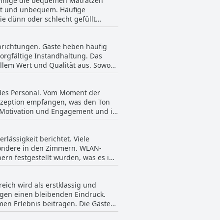
einige die bequemen Matratzen
d für seine Freundlichkeit und
alt und unbequem. Häufige
e dünn oder schlecht gefüllt
ten. Gäste erwähnen auch die
s für größere Personen
nstellend finden, aber
hmlichkeiten wie Lärm von
inrichtungen. Gäste heben häufig
 für alle Gäste verbessern.
ln in bestimmten Zimmern und
rgfältige Instandhaltung. Das
 renoviert wurden.
ollem Wert und Qualität aus. Sowohl
is, insbesondere für diejenigen,
sation gelobt. Obwohl erwähnt
ßen möchten. Das aufmerksame
ste die Badezimmer im Allgemeinen
eblich.
des Personal. Vom Moment der
t hervor und unterstreicht den Ruf
Rezeption empfangen, was den Ton
nd liebevoll im Detail dekoriert,
 Motivation und Engagement und ist
zen Tag über, die Gäste können
lässigkeit berichtet. Viele
rvice und die aufrichtige
esondere in den Zimmern. WLAN-
ngen
rn festgestellt wurden, was es in
uck äußerst positiv. Das Team, das
sem WLAN attraktiv ist, erfüllt
 unterzubringen und zu unterstützen,
nötigen.
ich wird als erstklassig und
gen einen bleibenden Eindruck.
n Erlebnis beitragen. Die Gäste
tenen Annehmlichkeiten hervor. Die