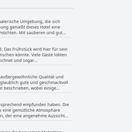
malerische Umgebung, die sich
ung genießt dieses Hotel eine
n möchten. Mit sauberen und gut
nthusiasten, da es direkten Zugang
. Das Frühstück wird hier für sein
was nahtlose Transportmöglichkeiten
nschen könnte. Viele Gäste lobten
s ein friedlicher Rückzugsort
eichnet und sogar
Entspannen, Lesen und Auftanken,
ten tragen zur Attraktivität der
die landschaftliche Schönheit der
 außergewöhnliche Qualität und
serungspunkt könnte jedoch die
 ruhige, beschauliche Landschaft
nglaublich gute und geschmackvoll
henenden sein. Insgesamt ist das
ut beschrieben, wobei einige
ität gelobt.
üs werden besonders für ihre
 ansprechend empfunden haben. Die
le Zutaten tragen zu den
s eine gemütliche Atmosphäre
hervorheben. Insgesamt wird das
kon, der eine angenehme Aussicht
u einem Muss für jeden Hotelgast
r, dass die Gäste ihren Tag mit
n rustikalen Landhausstil wider,