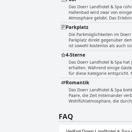
Größe des Spas, die sowohl als 
Das Doerr Landhotel & Spa rüh
Massageerlebnisse werden oft a
Hallenbad wird zwar von einige
Leistungs-Verhältnis, wobei da
Atmosphäre gelobt. Das Erlebni
Bemerkung, dass der Bereich et
Gästen ausreichend Platz zum Entspannen bieten. Der Pool ist Teil eines grö
Spa im Doerr Landhotel & Spa a
Parkplatz
verschiedene Saunen, einen Wh
Die Parkmöglichkeiten im Doer
beschrieben, was zu einem sens
Parkplatz direkt gegenüber dem
Ruhebereiche, die zum Entspannen einladen. Die Gäste loben auch den allgemein
ist sowohl kostenlos als auch 
Wellnesseinrichtungen und sch
Die gesamte Parksituation wird
erholsames Bad im Whirlpool su
4-Sterne
Das Doerr Landhotel & Spa hat
erhalten. Während einige Gäste 
für diese Kategorie entspricht.
Romantikhotels entsprechen und
Romantik
Der Wellnessbereich ist nur teil
Das Doerr Landhotel & Spa bie
Annehmlichkeiten suchen. Darübe
Paare, die Zeit miteinander ve
Gepäck eine erhebliche Unannehm
Wohlfühlatmosphäre, die durch 
es gibt jedoch bemerkenswerte 
einladende Umgebung schaffen.
anzupassen, die mit einer sol
Atmosphäre zur Entspannung zu
FAQ
es zu einem perfekten Ort für
durch die verschlungene, aber
Landrefugium macht.
Verfügt Doerr Landhotel & Spa 