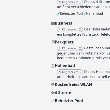
Dieses 4-Sterne
KI-generiert
umfasst verschiedene Saunen, D
Beheizter Pool
Hallenbad
Business
Das Hotel biet
KI-generiert
ein komplettes Frühstück, Telef
Parkplatz
Gäste loben im
KI-generiert
gegenüber dem Hotel hervor. Es
bequemen Optionen direkt vor 
Hallenbad
Dieses Hotel k
KI-generiert
und Erholung. Der Pool ist Teil
Kostenfreies WLAN
4-Sterne
Beheizter Pool