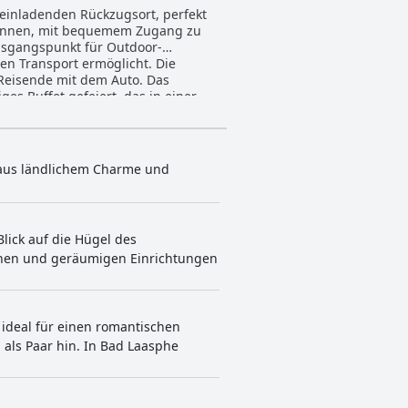
 einladenden Rückzugsort, perfekt
spannen, mit bequemem Zugang zu
sgangspunkt für Outdoor-
en Transport ermöglicht. Die
isende mit dem Auto. Das
es Buffet gefeiert, das in einer
er und den köstlichen Kaffee,
en. Der Abendessenservice wird
al schwärmen. Frische, regionale
n aus ländlichem Charme und
n mit eigenem Balkon. Moderne
gen geschätzt. Trotz kleinerer
uck ein gemütliches, rustikales und
d Vielfalt aus und bietet Saunen,
lick auf die Hügel des
ichen und geräumigen Einrichtungen
u gehalten werden. Das Personal
nladenden und angenehmen
bt der Pool, obwohl er von einigen
tungen zu
 ideal für einen romantischen
 und unbequem betrachten. Die
als Paar hin. In Bad Laasphe
 das Gefühl haben, dass das Hotel
 ist, die einen ruhigen Rückzugsort