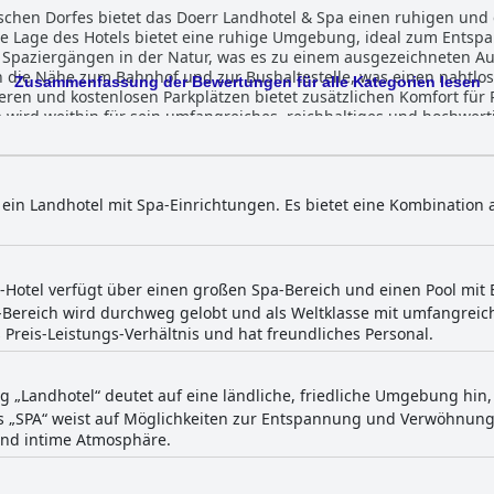
schen Dorfes bietet das Doerr Landhotel & Spa einen ruhigen und
ie Lage des Hotels bietet eine ruhige Umgebung, ideal zum Ent
aziergängen in der Natur, was es zu einem ausgezeichneten Au
 die Nähe zum Bahnhof und zur Bushaltestelle, was einen nahtlos
Zusammenfassung der Bewertungen für alle Kategorien lesen
ren und kostenlosen Parkplätzen bietet zusätzlichen Komfort für Re
wird weithin für sein umfangreiches, reichhaltiges und hochwertig
häre serviert wird. Viele loben die frisch zubereiteten Spiegelei
sche Optionen und längere Öffnungszeiten am Wochenende wünsch
n der außergewöhnlich guten Küche und dem aufmerksamen Person
 die Abendessen zu einem unvergesslichen Erlebnis. Die Zimmer im Doerr Landhotel &
t ein Landhotel mit Spa-Einrichtungen. Es bietet eine Kombinatio
 sauber und geschmackvoll eingerichtet beschrieben, viele davo
zung und Whirlpool-Badewannen werden als willkommene Ergänzun
on Holzböden und einigen veralteten Möbeln, ist der Gesamteindr
bereich des Hotels zeichnet sich durch seine Sauberkeit, Größe un
-Hotel verfügt über einen großen Spa-Bereich und einen Pool mit B
den. Makellose Sauberkeit ist ein weiteres Kennzeichen des Doerr
a-Bereich wird durchweg gelobt und als Weltklasse mit umfangre
 Zimmer als auch die allgemeinen Einrichtungen auf hohem Nivea
s Preis-Leistungs-Verhältnis und hat freundliches Personal.
reundlichkeit und Professionalität gelobt, was wesentlich zur ei
ch weithin als Weltklasse mit umfangreichen Angeboten gilt, blei
s Merkmal, das zum allgemeinen Entspannungserlebnis beiträgt. Die Gästebewer
 „Landhotel“ deutet auf eine ländliche, friedliche Umgebung hin,
inige sie als bequem empfinden, während andere sie als veraltet
 „SPA“ weist auf Möglichkeiten zur Entspannung und Verwöhnung 
öst ebenfalls unterschiedliche Meinungen aus, wobei einige Gäste
 und intime Atmosphäre.
otz dieser kleinen Mängel zeichnet sich das Doerr Landhotel & Spa
chen und gemütlichen Ambientes aus, das ideal für Paare und alle
en Umgebung suchen.