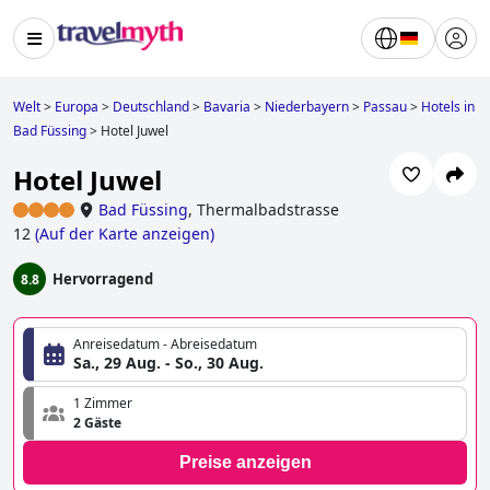
Welt
>
Europa
>
Deutschland
>
Bavaria
>
Niederbayern
>
Passau
>
Hotels in
Bad Füssing
>
Hotel Juwel
Hotel Juwel
Bad Füssing
,
Thermalbadstrasse
12
(
Auf der Karte anzeigen
)
Hervorragend
8.8
Anreisedatum - Abreisedatum
Sa., 29 Aug. - So., 30 Aug.
1 Zimmer
2 Gäste
Preise anzeigen