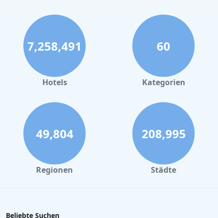
7,258,491
60
Hotels
Kategorien
49,804
208,995
Regionen
Städte
Beliebte Suchen