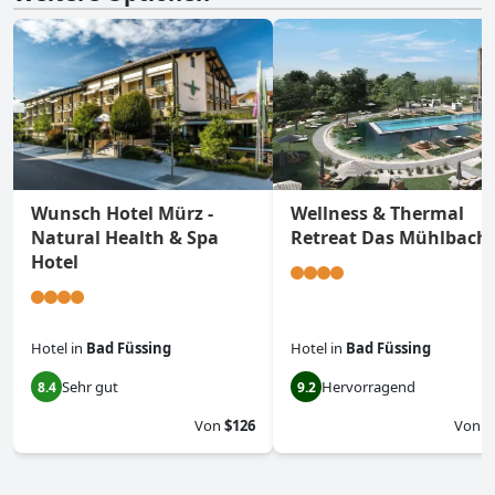
Wunsch Hotel Mürz -
Wellness & Thermal
Natural Health & Spa
Retreat Das Mühlbach
Hotel
Hotel
in
Bad Füssing
Hotel
in
Bad Füssing
Sehr gut
Hervorragend
8.4
9.2
Von
$126
Von
$