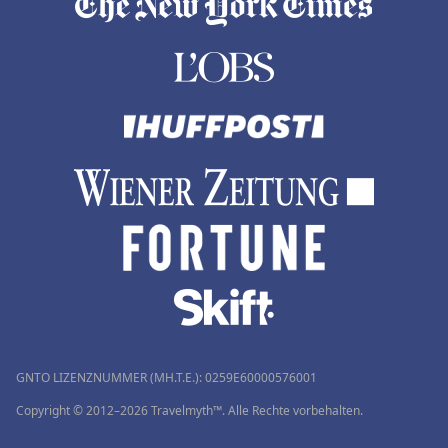
GNTO LIZENZNUMMER (MH.T.E.): 0259Ε60000576001
Copyright © 2012–2026 Travelmyth™. Alle Rechte vorbehalten.