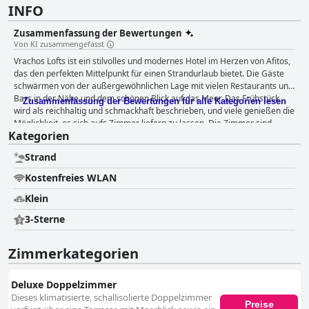
INFO
Zusammenfassung der Bewertungen
Von KI zusammengefasst
Vrachos Lofts ist ein stilvolles und modernes Hotel im Herzen von Afitos,
das den perfekten Mittelpunkt für einen Strandurlaub bietet. Die Gäste
schwärmen von der außergewöhnlichen Lage mit vielen Restaurants und
Bars in der Nähe und dem schönen Blick auf das Meer. Das Frühstück
Zusammenfassung der Bewertungen für alle Kategorien lesen
wird als reichhaltig und schmackhaft beschrieben, und viele genießen die
Möglichkeit, es sich aufs Zimmer liefern zu lassen. Die Zimmer sind
Kategorien
makellos und modern, mit herrlichem Blick und allen notwendigen
Annehmlichkeiten. Das Hotel legt großen Wert auf Sauberkeit und das
Strand
Personal ist bekannt dafür, sehr nett, freundlich und hilfsbereit zu sein.
Die Lage ist perfekt, nur 10-15 Minuten zu Fuß vom Strand entfernt und
Kostenfreies WLAN
die nahe gelegenen Treppen bieten einen wunderbaren Blick auf das
Meer. Insgesamt ist das Vrachos Lofts eine gute Wahl für Reisende, die
Klein
einen sauberen und komfortablen Aufenthalt mit herzlichem und
3-Sterne
gastfreundlichem Personal schätzen.
Zimmerkategorien
Deluxe Doppelzimmer
Dieses klimatisierte, schallisolierte Doppelzimmer
Preise