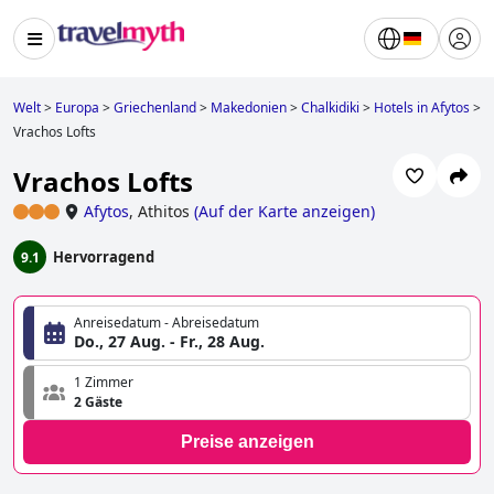
Welt
>
Europa
>
Griechenland
>
Makedonien
>
Chalkidiki
>
Hotels in Afytos
>
Vrachos Lofts
Vrachos Lofts
Afytos
,
Athitos
(
Auf der Karte anzeigen
)
Hervorragend
9.1
Anreisedatum - Abreisedatum
Do., 27 Aug. - Fr., 28 Aug.
1 Zimmer
2 Gäste
Preise anzeigen