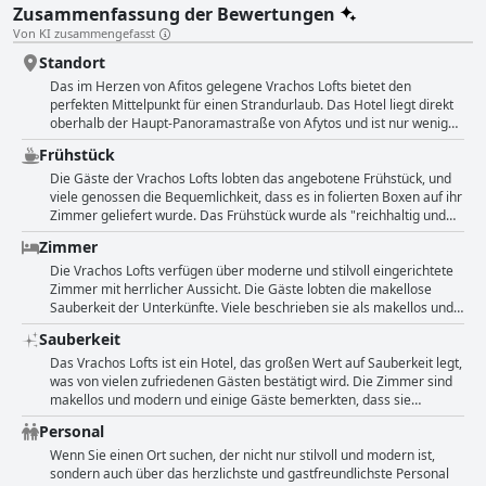
Zusammenfassung der Bewertungen
Von KI zusammengefasst
Standort
Das im Herzen von Afitos gelegene Vrachos Lofts bietet den
perfekten Mittelpunkt für einen Strandurlaub. Das Hotel liegt direkt
oberhalb der Haupt-Panoramastraße von Afytos und ist nur wenige
Schritte von sehr netten Restaurants, Tavernen und dem Zentrum
Frühstück
von Afitos entfernt. Mit seiner Lage an der Strandpromenade ist das
Hotel nur wenige Gehminuten vom Strand entfernt, was es zu einem
Die Gäste der Vrachos Lofts lobten das angebotene Frühstück, und
idealen Ort für alle macht, die Sonne tanken und ein Bad im Meer
viele genossen die Bequemlichkeit, dass es in folierten Boxen auf ihr
nehmen möchten. Die Gäste schwärmen von der Lage und
Zimmer geliefert wurde. Das Frühstück wurde als "reichhaltig und
bezeichnen sie als "großartig", "perfekt", "märchenhaft" und
schmackhaft" und "perfekt" beschrieben, und ein Gast konnte es
Zimmer
"außergewöhnlich". Mit einer Vielzahl von Restaurants und Bars in
sogar mitnehmen, um es am Meer zu genießen, da es erst spät
der Nähe, ganz zu schweigen von der schönen Aussicht auf das
serviert wurde. Während einige Gäste der Meinung waren, dass die
Die Vrachos Lofts verfügen über moderne und stilvoll eingerichtete
Meer, bieten die Vrachos Lofts eine unschlagbare Lage für Ihren
zwei angebotenen Optionen für ihren Aufenthalt nicht ausreichten,
Zimmer mit herrlicher Aussicht. Die Gäste lobten die makellose
nächsten Urlaub.
genossen die meisten das Frühstück und schätzten die
Sauberkeit der Unterkünfte. Viele beschrieben sie als makellos und
Bequemlichkeit. Die einzigen negativen Kommentare bezogen sich
sehr, sehr sauber. Die Zimmer sind geräumig und mit bequemen
Sauberkeit
auf die mangelnde Vielfalt oder das Fehlen des Frühstücks in einigen
Betten und Klimaanlage ausgestattet. Die Lage des Hotels ist perfekt
Fällen. Insgesamt empfanden die Gäste das Frühstück in den
und die kürzlich renovierten Räume sind durchdacht eingerichtet
Das Vrachos Lofts ist ein Hotel, das großen Wert auf Sauberkeit legt,
Vrachos Lofts als einen zufriedenstellenden und bequemen Start in
und bieten alle notwendigen Annehmlichkeiten. Einige Gäste
was von vielen zufriedenen Gästen bestätigt wird. Die Zimmer sind
den Tag.
bemängelten, dass es in ihrem Zimmer an Privatsphäre oder
makellos und modern und einige Gäste bemerkten, dass sie
Kaffeekocher fehlte, andere berichteten von defekten Möbeln oder
makellos waren und sauber rochen. Auch die Einrichtungen des
Personal
Steckdosen. Insgesamt ist das Vrachos Lofts eine sehr stilvolle und
Hotels werden für ihre Sauberkeit gelobt, einschließlich der Lage an
einladende Unterkunft mit großartiger Aussicht und einfachem
der belebten Promenade am Meer. Außerdem wird das
Wenn Sie einen Ort suchen, der nicht nur stilvoll und modern ist,
Zugang zu den Geschäften und Restaurants des Dorfes.
Hotelpersonal als freundlich und zuvorkommend beschrieben, und
sondern auch über das herzlichste und gastfreundlichste Personal