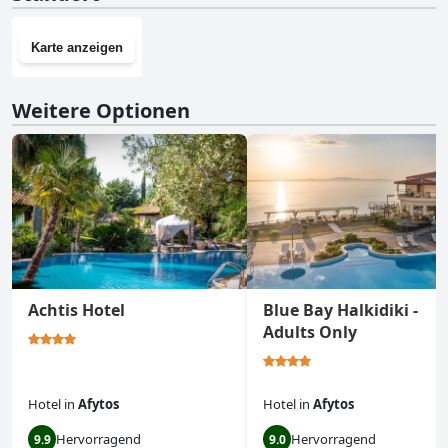
Karte anzeigen
Weitere Optionen
Achtis Hotel
Blue Bay Halkidiki -
Adults Only
Hotel
in
Afytos
Hotel
in
Afytos
Hervorragend
Hervorragend
9.9
9.0