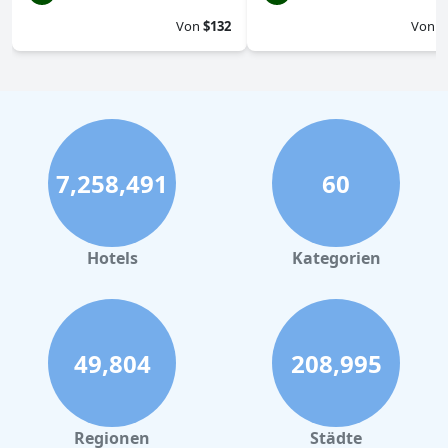
Von
$132
Von
$
7,258,491
60
Hotels
Kategorien
49,804
208,995
Regionen
Städte